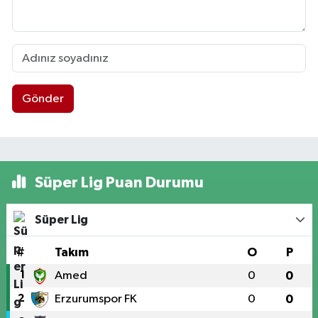
Gönder
Süper Lig Puan Durumu
Süper Lig
#
Takım
O
P
1
Amed
0
0
2
Erzurumspor FK
0
0