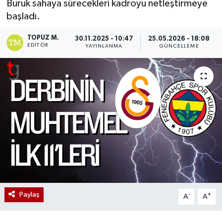
Buruk sahaya sürecekleri kadroyu netleştirmeye
başladı.
TOPUZ M.
30.11.2025 - 10:47
25.05.2026 - 18:08
EDITÖR
YAYINLANMA
GÜNCELLEME
Paylaş
-
+
A
A