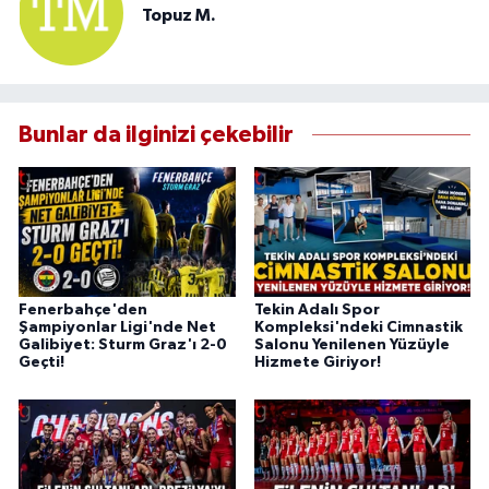
Topuz M.
Bunlar da ilginizi çekebilir
Fenerbahçe'den
Tekin Adalı Spor
Şampiyonlar Ligi'nde Net
Kompleksi'ndeki Cimnastik
Galibiyet: Sturm Graz'ı 2-0
Salonu Yenilenen Yüzüyle
Geçti!
Hizmete Giriyor!