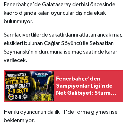
Fenerbahçe'de Galatasaray derbisi öncesinde
kadro dışında kalan oyuncular dışında eksik
bulunmuyor.
Sarı-lacivertlilerde sakatlıklarını atlatan ancak maç
eksikleri bulunan Çağlar Söyüncü ile Sebastian
Szymanski'nin durumuna ise maç saatinde karar
verilecek.
Fenerbahçe'den
Şampiyonlar Ligi'nde
Net Galibiyet: Sturm
Graz'ı 2-0 Geçti!
Her iki oyuncunun da ilk 11'de forma giymesi ise
beklenmiyor.