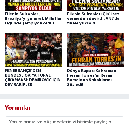
Filenin Sultanları,
Filenin Sultanları Çin’i set
Brezilya'yı yenerek Milletler
vermeden devirdi, VNL’de
Ligi'nde şampiyon oldu!
finale yükseldi
FENERBAHÇE’DEN
Dünya Kupası Kahramanı
BUNDESLIGA’YA FORVET
Ferran Torres'in Resmi
ÇIKARMASI: DEMIROVIC İÇİN
Barselona Sokaklarını
DEV RAKİPLER!
Süsledi!
Yorumlar