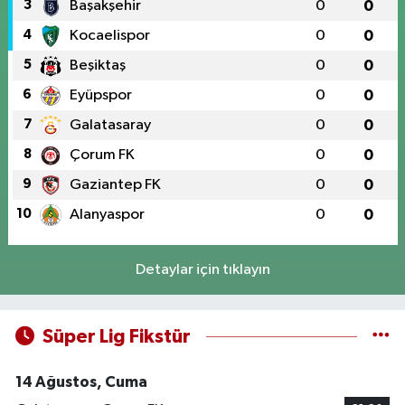
3
Başakşehir
0
0
4
Kocaelispor
0
0
5
Beşiktaş
0
0
6
Eyüpspor
0
0
7
Galatasaray
0
0
8
Çorum FK
0
0
9
Gaziantep FK
0
0
10
Alanyaspor
0
0
Detaylar için tıklayın
Süper Lig Fikstür
14 Ağustos, Cuma