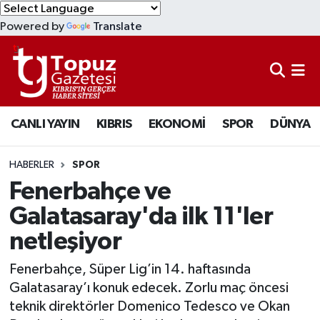
Powered by
Translate
KIBRIS
Lefkoşa Nöbetçi Eczaneler
DÜNYA
Lefkoşa Hava Durumu
CANLI YAYIN
KIBRIS
EKONOMİ
SPOR
DÜNYA
EKONOMİ
Lefkoşa Trafik Yoğunluk Haritası
MAGAZİN
Süper Lig Puan Durumu ve Fikstür
HABERLER
SPOR
Fenerbahçe ve
SAĞLIK
Tüm Manşetler
Galatasaray'da ilk 11'ler
netleşiyor
SPOR
Son Dakika Haberleri
Fenerbahçe, Süper Lig’in 14. haftasında
TEKNOLOJİ
Haber Arşivi
Galatasaray’ı konuk edecek. Zorlu maç öncesi
teknik direktörler Domenico Tedesco ve Okan
TÜRKİYE