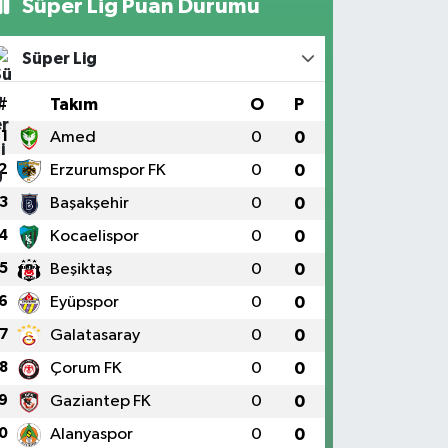
Süper Lig Puan Durumu
Süper Lig
#
Takım
O
P
1
Amed
0
0
2
Erzurumspor FK
0
0
3
Başakşehir
0
0
4
Kocaelispor
0
0
5
Beşiktaş
0
0
6
Eyüpspor
0
0
7
Galatasaray
0
0
8
Çorum FK
0
0
9
Gaziantep FK
0
0
0
Alanyaspor
0
0