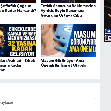
effaflık Çağrısı:
Tetkik Sonucunu Beklemeden
Ne Kadar Harcandı?
Ayrıldı, Beyin Kanaması
Geçirdiği Ortaya Çıktı
nları Açıkladı: Erkek
Masum Görünüyor Ama
Yaşına Kadar
Önemli Bir İşaret Olabilir
yor