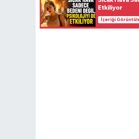
Sıcak Hava Sad
Etkiliyor
İçeriği Görüntül