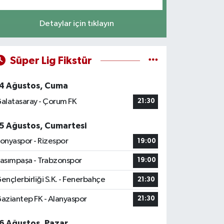
Detaylar için tıklayın
Süper Lig Fikstür
4 Ağustos, Cuma
alatasaray - Çorum FK
21:30
5 Ağustos, Cumartesi
onyaspor - Rizespor
19:00
asımpaşa - Trabzonspor
19:00
ençlerbirliği S.K. - Fenerbahçe
21:30
aziantep FK - Alanyaspor
21:30
6 Ağustos, Pazar