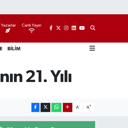
Yazarlar
Canlı Yayın
E
BİLİM
ın 21. Yılı
-
+
A
A