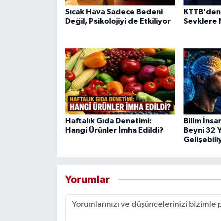
Sıcak Hava Sadece Bedeni
KTTB’den Ş
Değil, Psikolojiyi de Etkiliyor
Sevklere 
Haftalık Gıda Denetimi:
Bilim İnsa
Hangi Ürünler İmha Edildi?
Beyni 32 
Gelişebili
Yorumlar