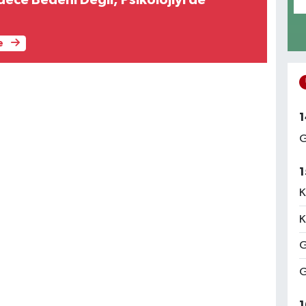
ece Bedeni Değil, Psikolojiyi de
e
1
G
1
K
K
G
G
1