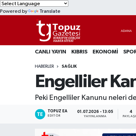
Powered by
Translate
KIBRIS
Lefkoşa Nöbetçi Eczaneler
DÜNYA
Lefkoşa Hava Durumu
CANLI YAYIN
KIBRIS
EKONOMİ
SPO
EKONOMİ
Lefkoşa Trafik Yoğunluk Haritası
HABERLER
SAĞLIK
MAGAZİN
Süper Lig Puan Durumu ve Fikstür
Engelliler Kan
SAĞLIK
Tüm Manşetler
Peki Engelliler Kanunu neleri de
SPOR
Son Dakika Haberleri
TOPUZ EA
01.07.2026 - 13:05
4
TEKNOLOJİ
Haber Arşivi
EDITÖR
YAYINLANMA
PAYLAŞ
TÜRKİYE