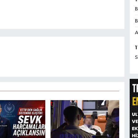
B
B
A
1
S