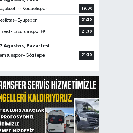
aşakşehir - Kocaelispor
19:00
eşiktaş - Eyüpspor
21:30
med - Erzurumspor FK
21:30
7 Ağustos, Pazartesi
amsunspor - Göztepe
21:30