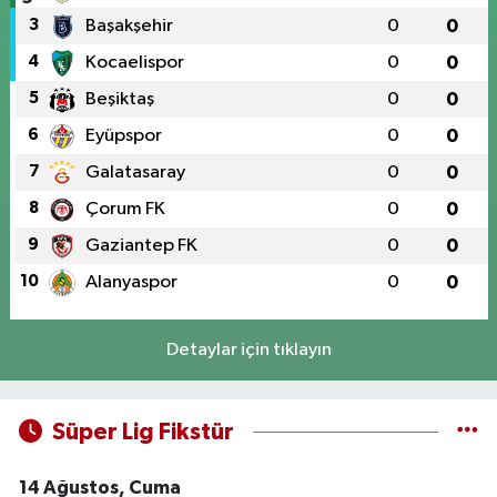
3
Başakşehir
0
0
4
Kocaelispor
0
0
5
Beşiktaş
0
0
6
Eyüpspor
0
0
7
Galatasaray
0
0
8
Çorum FK
0
0
9
Gaziantep FK
0
0
10
Alanyaspor
0
0
Detaylar için tıklayın
Süper Lig Fikstür
14 Ağustos, Cuma