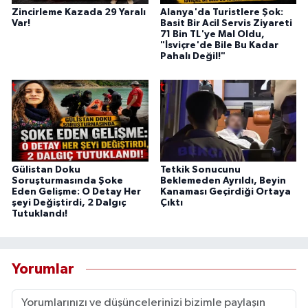
Zincirleme Kazada 29 Yaralı
Alanya'da Turistlere Şok:
Var!
Basit Bir Acil Servis Ziyareti
71 Bin TL'ye Mal Oldu,
"İsviçre'de Bile Bu Kadar
Pahalı Değil!"
Gülistan Doku
Tetkik Sonucunu
Soruşturmasında Şoke
Beklemeden Ayrıldı, Beyin
Eden Gelişme: O Detay Her
Kanaması Geçirdiği Ortaya
şeyi Değiştirdi, 2 Dalgıç
Çıktı
Tutuklandı!
Yorumlar