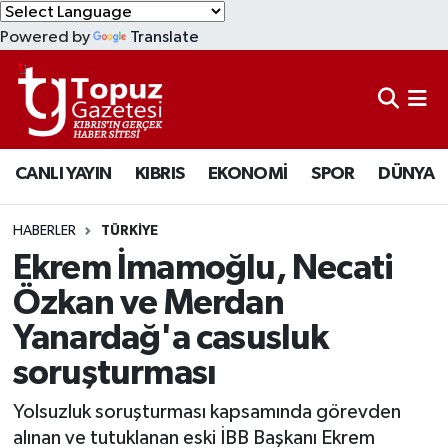
Powered by
Translate
KIBRIS
Lefkoşa Nöbetçi Eczaneler
DÜNYA
Lefkoşa Hava Durumu
CANLI YAYIN
KIBRIS
EKONOMİ
SPOR
DÜNYA
EKONOMİ
Lefkoşa Trafik Yoğunluk Haritası
MAGAZİN
Süper Lig Puan Durumu ve Fikstür
HABERLER
TÜRKİYE
Ekrem İmamoğlu, Necati
SAĞLIK
Tüm Manşetler
Özkan ve Merdan
Yanardağ'a casusluk
SPOR
Son Dakika Haberleri
soruşturması
TEKNOLOJİ
Haber Arşivi
Yolsuzluk soruşturması kapsamında görevden
TÜRKİYE
alınan ve tutuklanan eski İBB Başkanı Ekrem