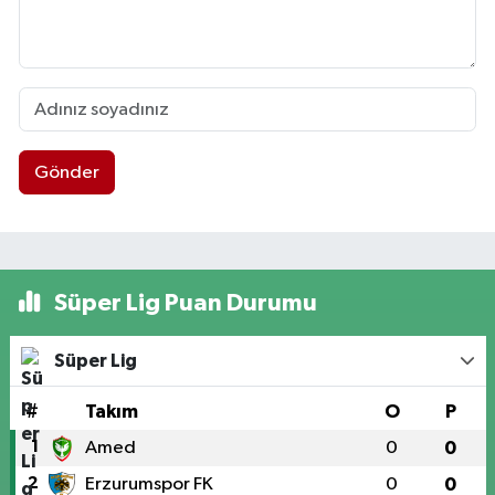
Gönder
Süper Lig Puan Durumu
Süper Lig
#
Takım
O
P
1
Amed
0
0
2
Erzurumspor FK
0
0