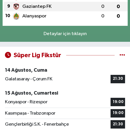
9
Gaziantep FK
0
0
10
Alanyaspor
0
0
Detaylar için tıklayın
Süper Lig Fikstür
14 Ağustos, Cuma
Galatasaray - Çorum FK
21:30
15 Ağustos, Cumartesi
Konyaspor - Rizespor
19:00
Kasımpaşa - Trabzonspor
19:00
Gençlerbirliği S.K. - Fenerbahçe
21:30