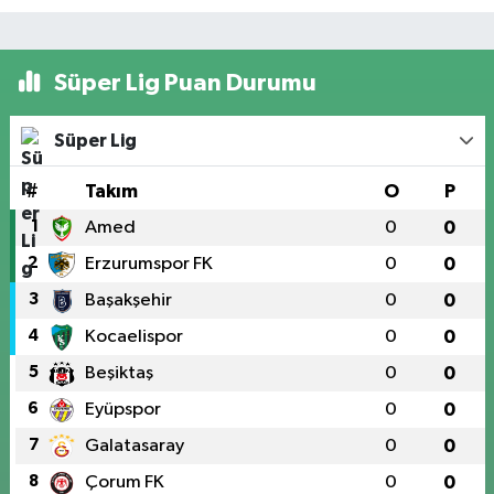
Süper Lig Puan Durumu
Süper Lig
#
Takım
O
P
1
Amed
0
0
2
Erzurumspor FK
0
0
3
Başakşehir
0
0
4
Kocaelispor
0
0
5
Beşiktaş
0
0
6
Eyüpspor
0
0
7
Galatasaray
0
0
8
Çorum FK
0
0