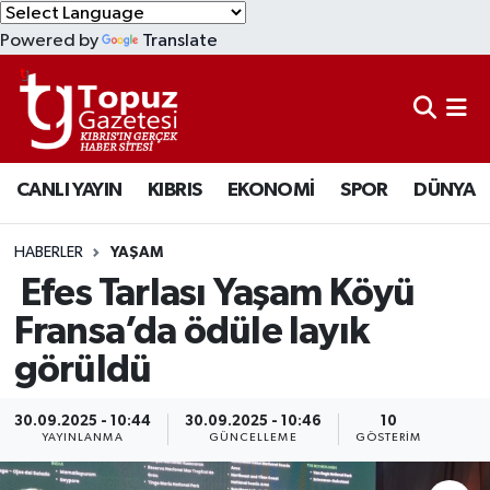
Powered by
Translate
KIBRIS
Lefkoşa Nöbetçi Eczaneler
DÜNYA
Lefkoşa Hava Durumu
CANLI YAYIN
KIBRIS
EKONOMİ
SPOR
DÜNYA
EKONOMİ
Lefkoşa Trafik Yoğunluk Haritası
MAGAZİN
Süper Lig Puan Durumu ve Fikstür
HABERLER
YAŞAM
Efes Tarlası Yaşam Köyü
SAĞLIK
Tüm Manşetler
Fransa’da ödüle layık
görüldü
SPOR
Son Dakika Haberleri
TEKNOLOJİ
Haber Arşivi
30.09.2025 - 10:44
30.09.2025 - 10:46
10
YAYINLANMA
GÜNCELLEME
GÖSTERIM
TÜRKİYE