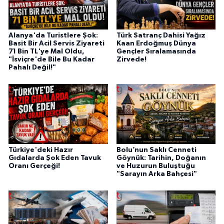
Alanya'da Turistlere Şok:
Türk Satranç Dahisi Yağız
Basit Bir Acil Servis Ziyareti
Kaan Erdoğmuş Dünya
71 Bin TL'ye Mal Oldu,
Gençler Sıralamasında
"İsviçre'de Bile Bu Kadar
Zirvede!
Pahalı Değil!"
Türkiye'deki Hazır
Bolu’nun Saklı Cenneti
Gıdalarda Şok Eden Tavuk
Göynük: Tarihin, Doğanın
Oranı Gerçeği!
ve Huzurun Buluştuğu
"Sarayın Arka Bahçesi"