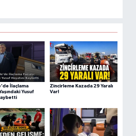
’de İlaçlama
Zincirleme Kazada 29 Yaralı
 Yaşındaki Yusuf
Var!
Kaybetti