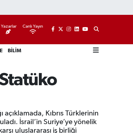
Yazarlar
Canlı Yayın
E
BİLİM
a Statüko
ı açıklamada, Kıbrıs Türklerinin
adı. İsrail’in Suriye’ye yönelik
rşı uluslararası iş birliği