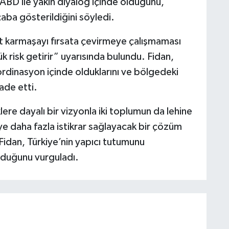
 ABD ile yakın diyalog içinde olduğunu,
çaba gösterildiğini söyledi.
ut karmaşayı fırsata çevirmeye çalışmaması
ük risk getirir” uyarısında bulundu. Fidan,
rdinasyon içinde olduklarını ve bölgedeki
fade etti.
ere dayalı bir vizyonla iki toplumun da lehine
ye daha fazla istikrar sağlayacak bir çözüm
Fidan, Türkiye’nin yapıcı tutumunu
lduğunu vurguladı.