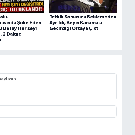
Doku
Tetkik Sonucunu Beklemeden
masında Şoke Eden
Ayrıldı, Beyin Kanaması
O Detay Her şeyi
Geçirdiği Ortaya Çıktı
, 2 Dalgıç
ı!