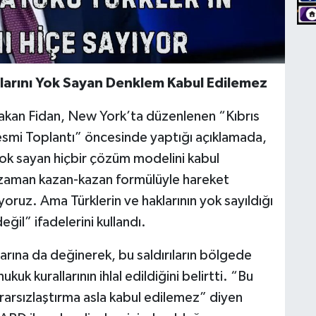
aklarını Yok Sayan Denklem Kabul Edilemez
Hakan Fidan, New York’ta düzenlenen “Kıbrıs
esmi Toplantı” öncesinde yaptığı açıklamada,
ı yok sayan hiçbir çözüm modelini kabul
 zaman kazan-kazan formülüyle hareket
oruz. Ama Türklerin ve haklarının yok sayıldığı
il” ifadelerini kullandı.
rılarına da değinerek, bu saldırıların bölgede
hukuk kurallarının ihlal edildiğini belirtti. “Bu
krarsızlaştırma asla kabul edilemez” diyen