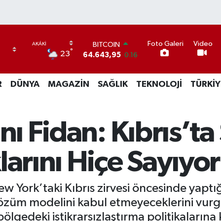
BITCOIN
Foto Galeri
Video
°
23
64.643,95
0.16
DOLAR
47,6704
0
R
DÜNYA
MAGAZİN
SAĞLIK
TEKNOLOJİ
TÜRKİY
EURO
55,0406
-0.08
STERLİN
64,2143
0
nı Fidan: Kıbrıs’t
GRAM ALTIN
6500.87
0.12
BİST100
larını Hiçe Sayıyor
13.799
70
w York’taki Kıbrıs zirvesi öncesinde yaptığ
çözüm modelini kabul etmeyeceklerini vurgul
bölgedeki istikrarsızlaştırma politikalarına ka