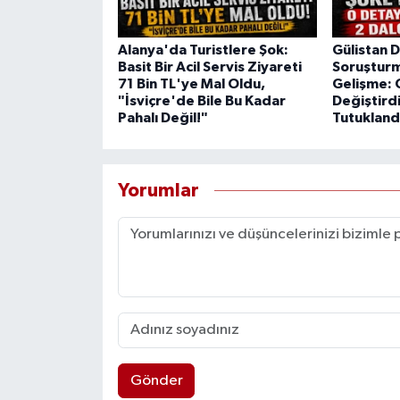
Alanya'da Turistlere Şok:
Gülistan 
Basit Bir Acil Servis Ziyareti
Soruştur
71 Bin TL'ye Mal Oldu,
Gelişme: 
"İsviçre'de Bile Bu Kadar
Değiştirdi
Pahalı Değil!"
Tutukland
Yorumlar
Gönder