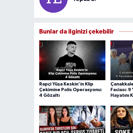
Bunlar da ilginizi çekebilir
Rapçi Yüşa Keskin’in Klip
Çanakkale
Çekimine Polis Operasyonu:
Faciası: 9
4 Gözaltı
Hayatını 