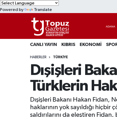
Powered by
Translate
KIBRIS
Lefkoşa Nöbetçi Eczaneler
DÜNYA
Lefkoşa Hava Durumu
CANLI YAYIN
KIBRIS
EKONOMİ
SPO
EKONOMİ
Lefkoşa Trafik Yoğunluk Haritası
HABERLER
TÜRKİYE
MAGAZİN
Süper Lig Puan Durumu ve Fikstür
Dışişleri Baka
SAĞLIK
Tüm Manşetler
Türklerin Hak
SPOR
Son Dakika Haberleri
Dışişleri Bakanı Hakan Fidan, Ne
TEKNOLOJİ
Haber Arşivi
haklarının yok sayıldığı hiçbir 
TÜRKİYE
saldırılarını da eleştiren Fidan, 