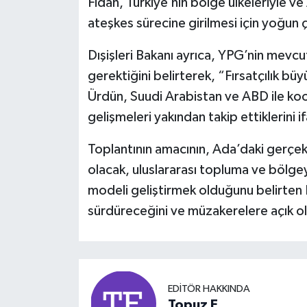
Fidan, Türkiye’nin bölge ülkeleriyle ve
ateşkes sürecine girilmesi için yoğun 
Dışişleri Bakanı ayrıca, YPG’nin mevc
gerektiğini belirterek, “Fırsatçılık büy
Ürdün, Suudi Arabistan ve ABD ile koo
gelişmeleri yakından takip ettiklerini i
Toplantının amacının, Ada’daki gerçekl
olacak, uluslararası topluma ve bölge
modeli geliştirmek olduğunu belirten 
sürdüreceğini ve müzakerelere açık o
EDITÖR HAKKINDA
Topuz E.