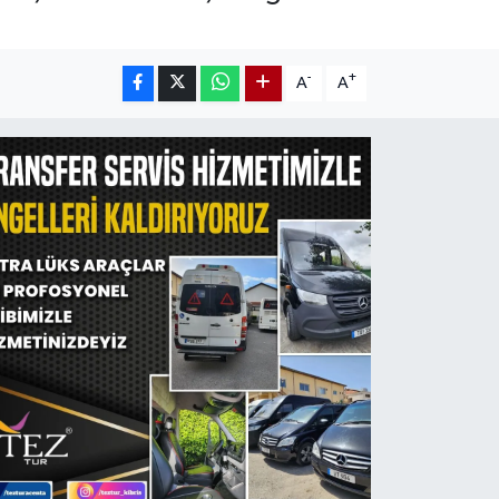
-
+
A
A