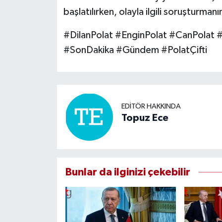
başlatılırken, olayla ilgili soruşturmanı
#DilanPolat #EnginPolat #CanPolat #Ç
#SonDakika #Gündem #PolatÇifti
EDITÖR HAKKINDA
Topuz Ece
Bunlar da ilginizi çekebilir