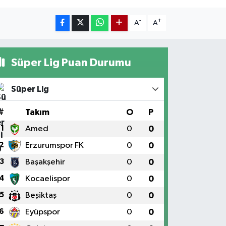
-
+
A
A
Süper Lig Puan Durumu
Süper Lig
#
Takım
O
P
1
Amed
0
0
2
Erzurumspor FK
0
0
3
Başakşehir
0
0
4
Kocaelispor
0
0
5
Beşiktaş
0
0
6
Eyüpspor
0
0