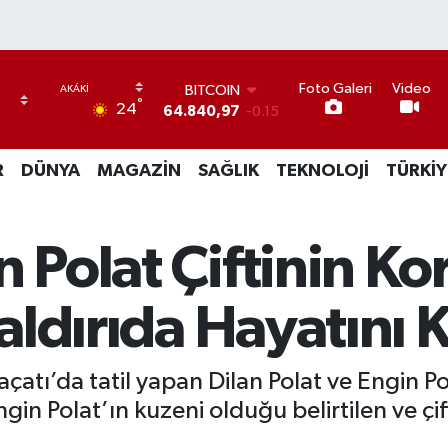
Foto Galeri
Video
BITCOIN
°
24
64.840,97
-0.15
DOLAR
47,7436
0.18
R
DÜNYA
MAGAZİN
SAĞLIK
TEKNOLOJİ
TÜRKİY
EURO
55,2510
0.32
STERLİN
64,4811
0.38
n Polat Çiftinin K
GRAM ALTIN
6660.55
0
BİST100
Saldırıda Hayatını 
13.779
-14
çatı’da tatil yapan Dilan Polat ve Engin Pola
ngin Polat’ın kuzeni olduğu belirtilen ve ç