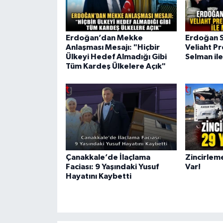
Erdoğan’dan Mekke
Erdoğan S
Anlaşması Mesajı: "Hiçbir
Veliaht P
Ülkeyi Hedef Almadığı Gibi
Selman il
Tüm Kardeş Ülkelere Açık"
Çanakkale’de İlaçlama
Zincirlem
Faciası: 9 Yaşındaki Yusuf
Var!
Hayatını Kaybetti