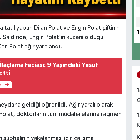
 tatil yapan Dilan Polat ve Engin Polat çiftinin
1
i. Saldırıda, Engin Polat’ın kuzeni olduğu
Can Polat ağır yaralandı.
laçlama Faciası: 9 Yaşındaki Yusuf
etti
e
1
G
ydana geldiği öğrenildi. Ağır yaralı olarak
 Polat, doktorların tüm müdahalelerine rağmen
1
K
K
n şüphelinin yakalanması için çalışma