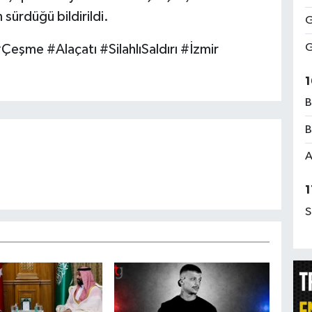
n sürdüğü bildirildi.
G
G
eşme #Alaçatı #SilahlıSaldırı #İzmir
1
B
B
A
1
S