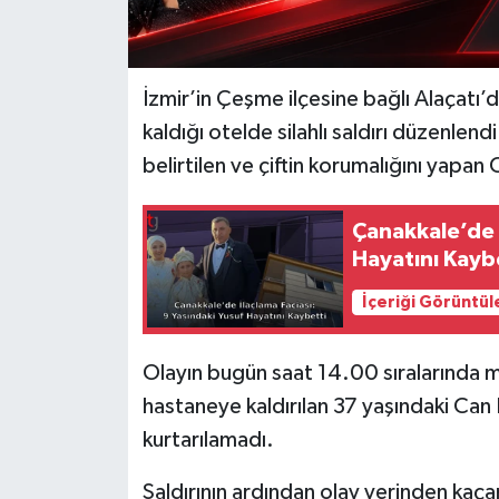
İzmir’in Çeşme ilçesine bağlı Alaçatı’da
kaldığı otelde silahlı saldırı düzenlend
belirtilen ve çiftin korumalığını yapan 
Çanakkale’de İ
Hayatını Kayb
İçeriği Görüntül
Olayın bugün saat 14.00 sıralarında me
hastaneye kaldırılan 37 yaşındaki Can
kurtarılamadı.
Saldırının ardından olay yerinden kaça