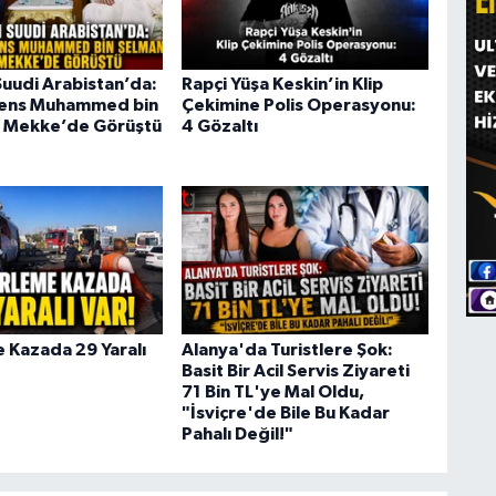
uudi Arabistan’da:
Rapçi Yüşa Keskin’in Klip
rens Muhammed bin
Çekimine Polis Operasyonu:
e Mekke’de Görüştü
4 Gözaltı
e Kazada 29 Yaralı
Alanya'da Turistlere Şok:
Basit Bir Acil Servis Ziyareti
71 Bin TL'ye Mal Oldu,
"İsviçre'de Bile Bu Kadar
Pahalı Değil!"