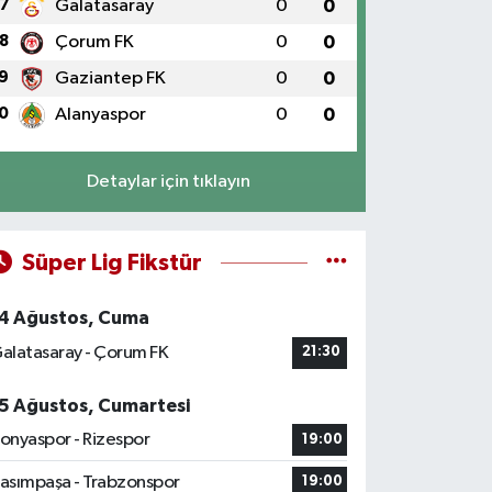
7
Galatasaray
0
0
8
Çorum FK
0
0
9
Gaziantep FK
0
0
0
Alanyaspor
0
0
Detaylar için tıklayın
Süper Lig Fikstür
4 Ağustos, Cuma
alatasaray - Çorum FK
21:30
5 Ağustos, Cumartesi
onyaspor - Rizespor
19:00
asımpaşa - Trabzonspor
19:00