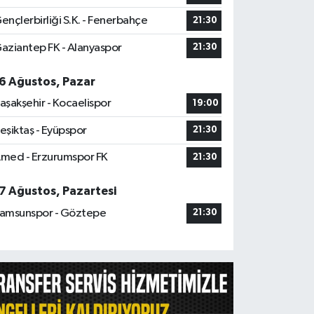
ençlerbirliği S.K. - Fenerbahçe
21:30
aziantep FK - Alanyaspor
21:30
6 Ağustos, Pazar
aşakşehir - Kocaelispor
19:00
eşiktaş - Eyüpspor
21:30
med - Erzurumspor FK
21:30
7 Ağustos, Pazartesi
amsunspor - Göztepe
21:30