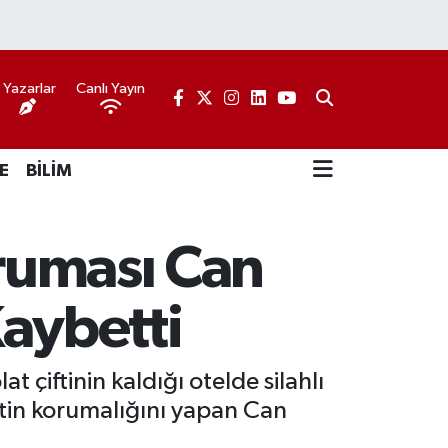
Yazarlar
Canlı Yayın
E
BİLİM
oruması Can
Kaybetti
t çiftinin kaldığı otelde silahlı
iftin korumalığını yapan Can