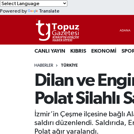
Powered by
Translate
KIBRIS
Lefkoşa Nöbetçi Eczaneler
DÜNYA
Lefkoşa Hava Durumu
CANLI YAYIN
KIBRIS
EKONOMİ
SPO
EKONOMİ
Lefkoşa Trafik Yoğunluk Haritası
HABERLER
TÜRKİYE
MAGAZİN
Süper Lig Puan Durumu ve Fikstür
Dilan ve Engi
SAĞLIK
Tüm Manşetler
Polat Silahlı 
SPOR
Son Dakika Haberleri
İzmir’in Çeşme ilçesine bağlı Ala
TEKNOLOJİ
Haber Arşivi
saldırı düzenlendi. Saldırıda, E
TÜRKİYE
Polat ağır yaralandı.