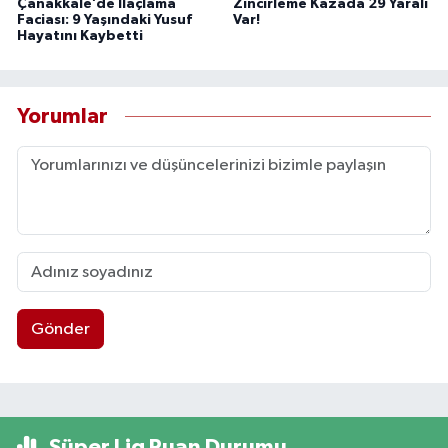
Çanakkale’de İlaçlama
Zincirleme Kazada 29 Yaralı
Faciası: 9 Yaşındaki Yusuf
Var!
Hayatını Kaybetti
Yorumlar
Gönder
Süper Lig Puan Durumu