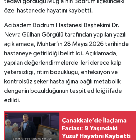
tedavi gördüğü Muğla’nın Bodrum ilçesindeki
özel hastanede hayatını kaybetti.
Acıbadem Bodrum Hastanesi Başhekimi Dr.
Nevra Gülhan Görgülü tarafından yapılan yazılı
açıklamada, Muhtar’ın 28 Mayıs 2026 tarihinde
hastaneye getirildiği belirtildi. Açıklamada,
yapılan değerlendirmelerde ileri derece kalp
yetersizliği, ritim bozukluğu, enfeksiyon ve
kontrolsüz şeker hastalığına bağlı metabolik
dengenin bozulduğunun tespit edildiği ifade
edildi.
Çanakkale’de İlaçlama
Faciası: 9 Yaşındaki
Yusuf Hayatını Kaybetti