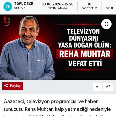
TOPUZ ECE
03.06.2026 - 15:58
18
EDITÖR
YAYINLANMA
GÖSTERIM
OKUNM
Paylaş
-
+
A
A
Gazeteci, televizyon programcısı ve haber
sunucusu Reha Muhtar, kalp yetmezliği nedeniyle