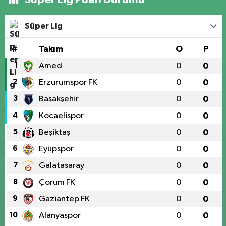
Süper Lig
#
Takım
O
P
1
Amed
0
0
2
Erzurumspor FK
0
0
3
Başakşehir
0
0
4
Kocaelispor
0
0
5
Beşiktaş
0
0
6
Eyüpspor
0
0
7
Galatasaray
0
0
8
Çorum FK
0
0
9
Gaziantep FK
0
0
10
Alanyaspor
0
0