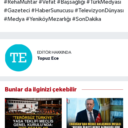
#RehaMuhtar #Vefat #Başsağlığı #TürkMedyası
#Gazeteci #HaberSunucusu #TelevizyonDünyası
#Medya #YeniköyMezarlığı #SonDakika
EDITÖR HAKKINDA
Topuz Ece
Bunlar da ilginizi çekebilir