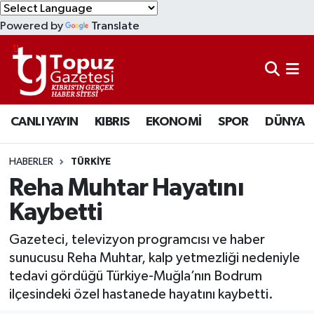
Powered by
Translate
KIBRIS
Lefkoşa Nöbetçi Eczaneler
DÜNYA
Lefkoşa Hava Durumu
CANLI YAYIN
KIBRIS
EKONOMİ
SPOR
DÜNYA
EKONOMİ
Lefkoşa Trafik Yoğunluk Haritası
MAGAZİN
Süper Lig Puan Durumu ve Fikstür
HABERLER
TÜRKİYE
Reha Muhtar Hayatını
SAĞLIK
Tüm Manşetler
Kaybetti
SPOR
Son Dakika Haberleri
Gazeteci, televizyon programcısı ve haber
sunucusu Reha Muhtar, kalp yetmezliği nedeniyle
TEKNOLOJİ
Haber Arşivi
tedavi gördüğü Türkiye-Muğla’nın Bodrum
ilçesindeki özel hastanede hayatını kaybetti.
TÜRKİYE