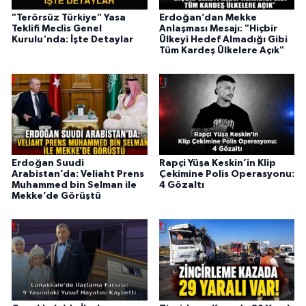
"Terörsüz Türkiye" Yasa
Erdoğan’dan Mekke
Teklifi Meclis Genel
Anlaşması Mesajı: "Hiçbir
Kurulu'nda: İşte Detaylar
Ülkeyi Hedef Almadığı Gibi
Tüm Kardeş Ülkelere Açık"
Erdoğan Suudi
Rapçi Yüşa Keskin’in Klip
Arabistan’da: Veliaht Prens
Çekimine Polis Operasyonu:
Muhammed bin Selman ile
4 Gözaltı
Mekke’de Görüştü