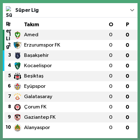
Süper Lig
#
Takım
O
P
1
Amed
0
0
2
Erzurumspor FK
0
0
3
Başakşehir
0
0
4
Kocaelispor
0
0
5
Beşiktaş
0
0
6
Eyüpspor
0
0
7
Galatasaray
0
0
8
Çorum FK
0
0
9
Gaziantep FK
0
0
10
Alanyaspor
0
0