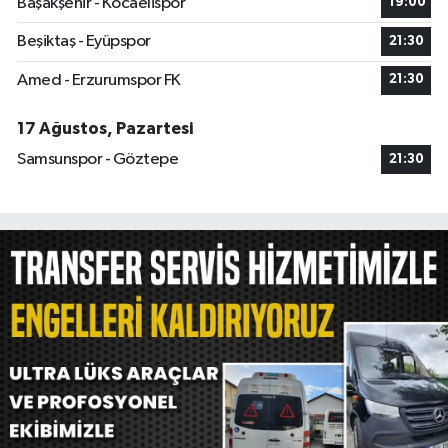
Başakşehir - Kocaelispor
19:00
Beşiktaş - Eyüpspor
21:30
Amed - Erzurumspor FK
21:30
17 Ağustos, Pazartesi
Samsunspor - Göztepe
21:30