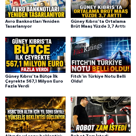
Avro Banknotları Yeniden
Güney Kıbrıs’ta Ortalama
Tasarlanıyor
Brüt Maaş Yüzde 3,7 Arttı
Güney Kıbrıs’ta Bütçe İlk
Fitch'in Türkiye Notu Belli
Çeyrekte 567,1 Milyon Euro
Oldu!
Fazla Verdi