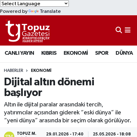
Powered by
Translate
KIBRIS
Lefkoşa Nöbetçi Eczaneler
DÜNYA
Lefkoşa Hava Durumu
CANLI YAYIN
KIBRIS
EKONOMİ
SPOR
DÜNYA
EKONOMİ
Lefkoşa Trafik Yoğunluk Haritası
MAGAZİN
Süper Lig Puan Durumu ve Fikstür
HABERLER
EKONOMİ
Dijital altın dönemi
SAĞLIK
Tüm Manşetler
başlıyor
SPOR
Son Dakika Haberleri
Altın ile dijital paralar arasındaki tercih,
yatırımcılar açısından giderek “eski dünya” ile
TEKNOLOJİ
Haber Arşivi
“yeni dünya” arasında bir seçim olarak görülüyor.
TÜRKİYE
TOPUZ M.
29.01.2026 - 17:40
25.05.2026 - 18:08