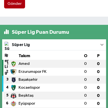
Gönder
Süper Lig Puan Durumu
Süper Lig
#
Takım
O
P
1
Amed
0
0
2
Erzurumspor FK
0
0
3
Başakşehir
0
0
4
Kocaelispor
0
0
5
Beşiktaş
0
0
6
Eyüpspor
0
0