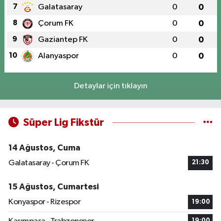
7
Galatasaray
0
0
8
Çorum FK
0
0
9
Gaziantep FK
0
0
10
Alanyaspor
0
0
Detaylar için tıklayın
Süper Lig Fikstür
14 Ağustos, Cuma
Galatasaray - Çorum FK
21:30
15 Ağustos, Cumartesi
Konyaspor - Rizespor
19:00
19:00