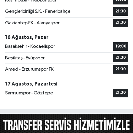
Kasımpaşa - Trabzonspor
Gençlerbirliği S.K. - Fenerbahçe
21:30
Gaziantep FK - Alanyaspor
21:30
16 Ağustos, Pazar
Başakşehir - Kocaelispor
19:00
Beşiktaş - Eyüpspor
21:30
Amed - Erzurumspor FK
21:30
17 Ağustos, Pazartesi
Samsunspor - Göztepe
21:30