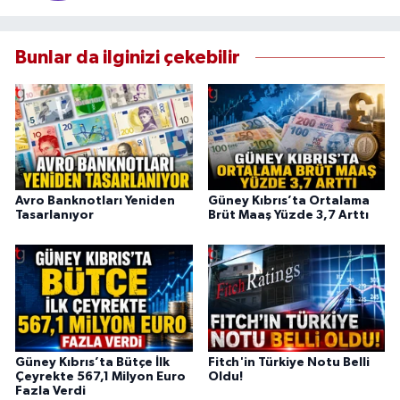
Bunlar da ilginizi çekebilir
Avro Banknotları Yeniden
Güney Kıbrıs’ta Ortalama
Tasarlanıyor
Brüt Maaş Yüzde 3,7 Arttı
Güney Kıbrıs’ta Bütçe İlk
Fitch'in Türkiye Notu Belli
Çeyrekte 567,1 Milyon Euro
Oldu!
Fazla Verdi