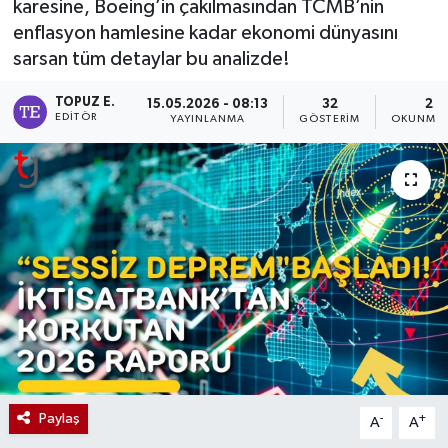
karesine, Boeing’in çakılmasından TCMB’nin
enflasyon hamlesine kadar ekonomi dünyasını
sarsan tüm detaylar bu analizde!
TOPUZ E.
15.05.2026 - 08:13
32
2 D
EDITÖR
YAYINLANMA
GÖSTERIM
OKUNMA 
Paylaş
-
+
A
A