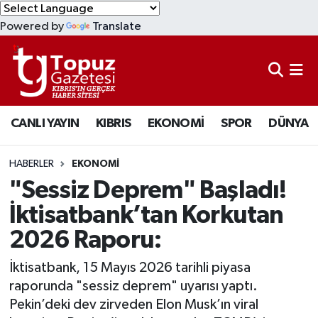
Powered by
Translate
KIBRIS
Lefkoşa Nöbetçi Eczaneler
DÜNYA
Lefkoşa Hava Durumu
CANLI YAYIN
KIBRIS
EKONOMİ
SPOR
DÜNYA
EKONOMİ
Lefkoşa Trafik Yoğunluk Haritası
MAGAZİN
Süper Lig Puan Durumu ve Fikstür
HABERLER
EKONOMİ
"Sessiz Deprem" Başladı!
SAĞLIK
Tüm Manşetler
İktisatbank’tan Korkutan
2026 Raporu:
SPOR
Son Dakika Haberleri
İktisatbank, 15 Mayıs 2026 tarihli piyasa
TEKNOLOJİ
Haber Arşivi
raporunda "sessiz deprem" uyarısı yaptı.
Pekin’deki dev zirveden Elon Musk’ın viral
TÜRKİYE