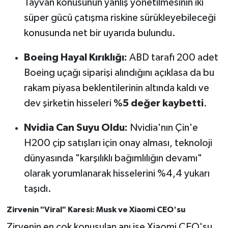
Tayvan konusunun yanlış yönetilmesinin iki
süper gücü çatışma riskine sürükleyebileceği
konusunda net bir uyarıda bulundu.
Boeing Hayal Kırıklığı:
ABD tarafı 200 adet
Boeing uçağı siparişi alındığını açıklasa da bu
rakam piyasa beklentilerinin altında kaldı ve
dev şirketin hisseleri
%5 değer kaybetti
.
Nvidia Can Suyu Oldu:
Nvidia'nın Çin'e
H200 çip satışları için onay alması, teknoloji
dünyasında "karşılıklı bağımlılığın devamı"
olarak yorumlanarak hisselerini %4,4 yukarı
taşıdı.
Zirvenin "Viral" Karesi: Musk ve Xiaomi CEO'su
Zirvenin en çok konuşulan anı ise Xiaomi CEO'su