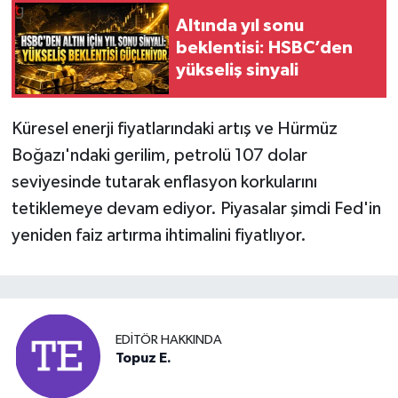
Altında yıl sonu
beklentisi: HSBC’den
yükseliş sinyali
Küresel enerji fiyatlarındaki artış ve Hürmüz
Boğazı'ndaki gerilim, petrolü 107 dolar
seviyesinde tutarak enflasyon korkularını
tetiklemeye devam ediyor. Piyasalar şimdi Fed'in
yeniden faiz artırma ihtimalini fiyatlıyor.
EDITÖR HAKKINDA
Topuz E.