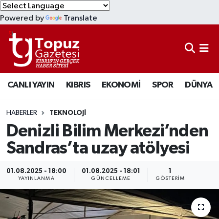
Powered by
Translate
KIBRIS
Lefkoşa Nöbetçi Eczaneler
DÜNYA
Lefkoşa Hava Durumu
CANLI YAYIN
KIBRIS
EKONOMİ
SPOR
DÜNYA
EKONOMİ
Lefkoşa Trafik Yoğunluk Haritası
MAGAZİN
Süper Lig Puan Durumu ve Fikstür
HABERLER
TEKNOLOJİ
Denizli Bilim Merkezi’nden
SAĞLIK
Tüm Manşetler
Sandras’ta uzay atölyesi
SPOR
Son Dakika Haberleri
01.08.2025 - 18:00
01.08.2025 - 18:01
1
YAYINLANMA
GÜNCELLEME
GÖSTERIM
TEKNOLOJİ
Haber Arşivi
TÜRKİYE