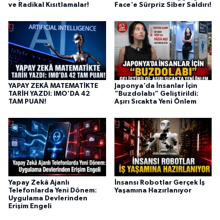
ve Radikal Kısıtlamalar!
Face'e Sürpriz Siber Saldırı!
YAPAY ZEKÂ MATEMATİKTE
Japonya’da İnsanlar İçin
TARİH YAZDI: IMO’DA 42
“Buzdolabı” Geliştirildi:
TAM PUAN!
Aşırı Sıcakta Yeni Önlem
Yapay Zekâ Ajanlı
İnsansı Robotlar Gerçek İş
Telefonlarda Yeni Dönem:
Yaşamına Hazırlanıyor
Uygulama Devlerinden
Erişim Engeli