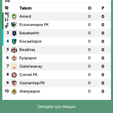
#
Takım
O
P
1
Amed
0
0
2
Erzurumspor FK
0
0
3
Başakşehir
0
0
4
Kocaelispor
0
0
5
Beşiktaş
0
0
6
Eyüpspor
0
0
7
Galatasaray
0
0
8
Çorum FK
0
0
9
Gaziantep FK
0
0
10
Alanyaspor
0
0
Detaylar için tıklayın