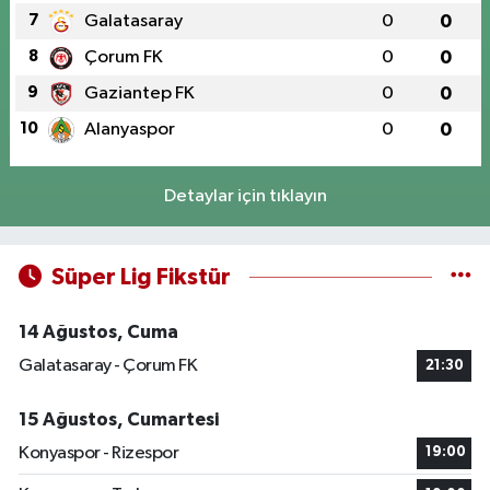
7
Galatasaray
0
0
8
Çorum FK
0
0
9
Gaziantep FK
0
0
10
Alanyaspor
0
0
Detaylar için tıklayın
Süper Lig Fikstür
14 Ağustos, Cuma
Galatasaray - Çorum FK
21:30
15 Ağustos, Cumartesi
Konyaspor - Rizespor
19:00