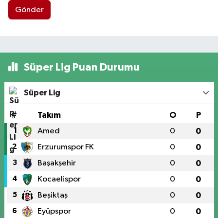
Gönder
Süper Lig Puan Durumu
Süper Lig
#
Takım
O
P
1
Amed
0
0
2
Erzurumspor FK
0
0
3
Başakşehir
0
0
4
Kocaelispor
0
0
5
Beşiktaş
0
0
6
Eyüpspor
0
0