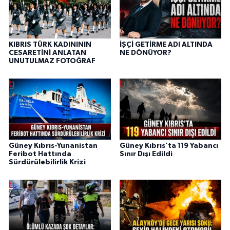
KIBRIS TÜRK KADINININ
İŞÇİ GETİRME ADI ALTINDA
CESARETİNİ ANLATAN
NE DÖNÜYOR?
UNUTULMAZ FOTOĞRAF
Güney Kıbrıs-Yunanistan
Güney Kıbrıs’ta 119 Yabancı
Feribot Hattında
Sınır Dışı Edildi
Sürdürülebilirlik Krizi