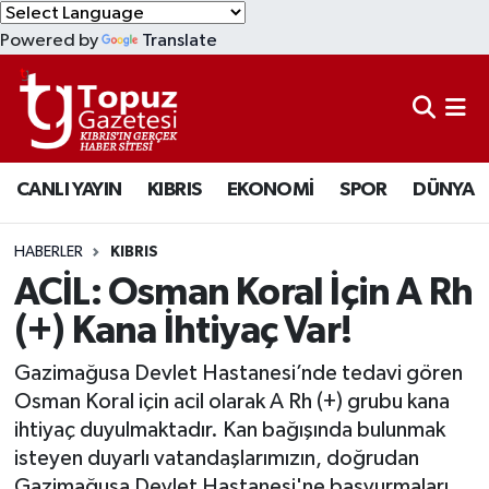
Powered by
Translate
KIBRIS
Lefkoşa Nöbetçi Eczaneler
DÜNYA
Lefkoşa Hava Durumu
CANLI YAYIN
KIBRIS
EKONOMİ
SPOR
DÜNYA
EKONOMİ
Lefkoşa Trafik Yoğunluk Haritası
MAGAZİN
Süper Lig Puan Durumu ve Fikstür
HABERLER
KIBRIS
ACİL: Osman Koral İçin A Rh
SAĞLIK
Tüm Manşetler
(+) Kana İhtiyaç Var!
SPOR
Son Dakika Haberleri
Gazimağusa Devlet Hastanesi’nde tedavi gören
Osman Koral için acil olarak A Rh (+) grubu kana
TEKNOLOJİ
Haber Arşivi
ihtiyaç duyulmaktadır. Kan bağışında bulunmak
isteyen duyarlı vatandaşlarımızın, doğrudan
TÜRKİYE
Gazimağusa Devlet Hastanesi'ne başvurmaları