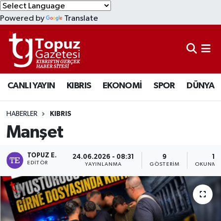
Powered by
Translate
KIBRIS
Lefkoşa Nöbetçi Eczaneler
DÜNYA
Lefkoşa Hava Durumu
CANLI YAYIN
KIBRIS
EKONOMİ
SPOR
DÜNYA
EKONOMİ
Lefkoşa Trafik Yoğunluk Haritası
MAGAZİN
Süper Lig Puan Durumu ve Fikstür
HABERLER
KIBRIS
Manşet
SAĞLIK
Tüm Manşetler
TOPUZ E.
24.06.2026 - 08:31
9
1 
SPOR
Son Dakika Haberleri
EDITÖR
YAYINLANMA
GÖSTERIM
OKUNMA 
TEKNOLOJİ
Haber Arşivi
TÜRKİYE