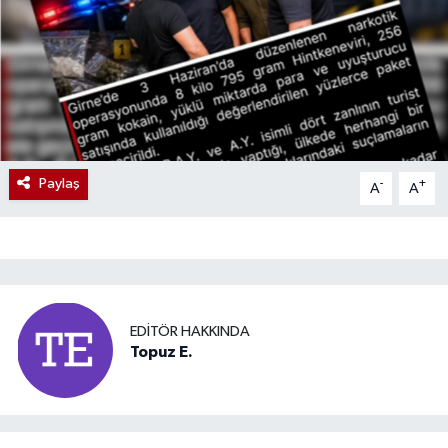
Paylaş
-
+
A
A
EDITÖR HAKKINDA
Topuz E.