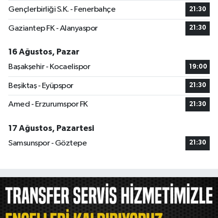
Gençlerbirliği S.K. - Fenerbahçe
21:30
Gaziantep FK - Alanyaspor
21:30
16 Ağustos, Pazar
Başakşehir - Kocaelispor
19:00
Beşiktaş - Eyüpspor
21:30
Amed - Erzurumspor FK
21:30
17 Ağustos, Pazartesi
Samsunspor - Göztepe
21:30