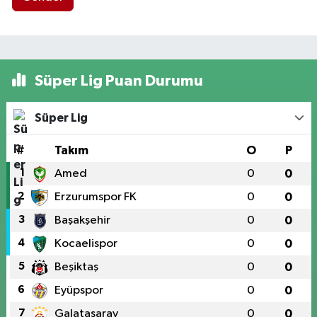
Süper Lig Puan Durumu
Süper Lig
#
Takım
O
P
1
Amed
0
0
2
Erzurumspor FK
0
0
3
Başakşehir
0
0
4
Kocaelispor
0
0
5
Beşiktaş
0
0
6
Eyüpspor
0
0
7
Galatasaray
0
0