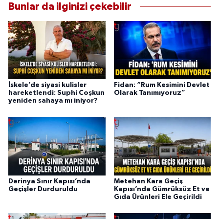
Bunlar da ilginizi çekebilir
İskele’de siyasi kulisler
Fidan: “Rum Kesimini Devlet
hareketlendi: Suphi Coşkun
Olarak Tanımıyoruz”
yeniden sahaya mı iniyor?
Derinya Sınır Kapısı’nda
Metehan Kara Geçiş
Geçişler Durduruldu
Kapısı’nda Gümrüksüz Et ve
Gıda Ürünleri Ele Geçirildi