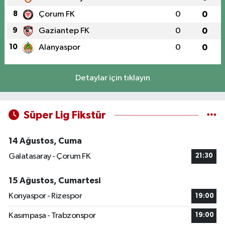
8
Çorum FK
0
0
9
Gaziantep FK
0
0
10
Alanyaspor
0
0
Detaylar için tıklayın
Süper Lig Fikstür
14 Ağustos, Cuma
Galatasaray - Çorum FK
21:30
15 Ağustos, Cumartesi
Konyaspor - Rizespor
19:00
Kasımpaşa - Trabzonspor
19:00