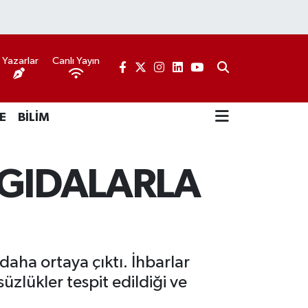
Yazarlar
Canlı Yayın
E
BİLİM
GIDALARLA
aha ortaya çıktı. İhbarlar
zlükler tespit edildiği ve