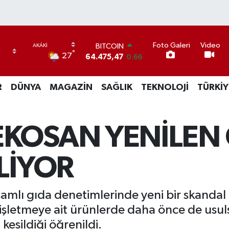
Foto Galeri
Video
BITCOIN
°
27
64.475,47
0.66
DOLAR
47,5971
0.05
R
DÜNYA
MAGAZİN
SAĞLIK
TEKNOLOJİ
TÜRKİY
EURO
55,1336
0.18
STERLİN
64,2534
0.22
KOSAN YENİLEN 
GRAM ALTIN
6527.85
0.54
BİST100
LİYOR
13.703
11
lı gıda denetimlerinde yeni bir skandal d
şletmeye ait ürünlerde daha önce de usulsü
kesildiği öğrenildi.