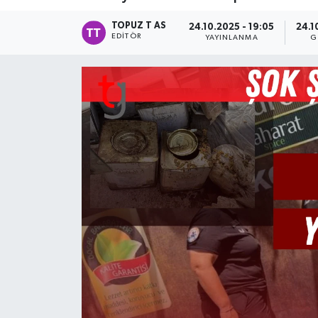
TOPUZ T AS
24.10.2025 - 19:05
24.1
EDITÖR
YAYINLANMA
G