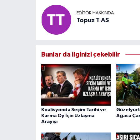
EDITÖR HAKKINDA
Topuz T AS
Bunlar da ilginizi çekebilir
Koalisyonda Seçim Tarihi ve
Güzelyurt
Karma Oy İçin Uzlaşma
Ağaca Çar
Arayışı