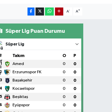
-
+
A
A
Süper Lig Puan Durumu
Süper Lig
#
Takım
O
P
1
Amed
0
0
2
Erzurumspor FK
0
0
3
Başakşehir
0
0
4
Kocaelispor
0
0
5
Beşiktaş
0
0
6
Eyüpspor
0
0