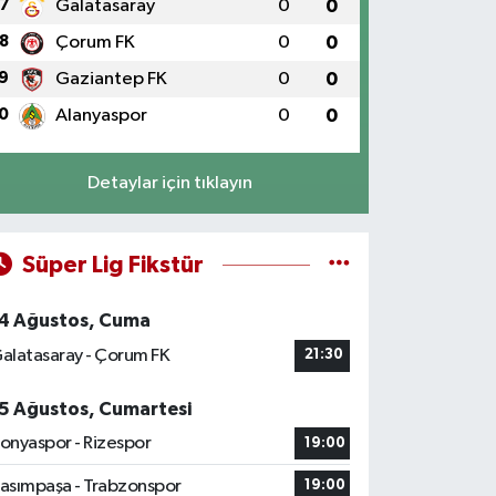
7
Galatasaray
0
0
8
Çorum FK
0
0
9
Gaziantep FK
0
0
0
Alanyaspor
0
0
Detaylar için tıklayın
Süper Lig Fikstür
4 Ağustos, Cuma
alatasaray - Çorum FK
21:30
5 Ağustos, Cumartesi
onyaspor - Rizespor
19:00
asımpaşa - Trabzonspor
19:00