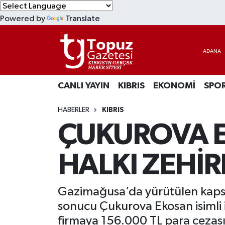
Powered by
Translate
KIBRIS
Lefkoşa Nöbetçi Eczaneler
DÜNYA
Lefkoşa Hava Durumu
CANLI YAYIN
KIBRIS
EKONOMİ
SPO
EKONOMİ
Lefkoşa Trafik Yoğunluk Haritası
HABERLER
KIBRIS
MAGAZİN
Süper Lig Puan Durumu ve Fikstür
ÇUKUROVA E
SAĞLIK
Tüm Manşetler
HALKI ZEHİR
SPOR
Son Dakika Haberleri
Gazimağusa’da yürütülen kapsam
TEKNOLOJİ
Haber Arşivi
sonucu Çukurova Ekosan isimli i
TÜRKİYE
firmaya 156.000 TL para cezası 