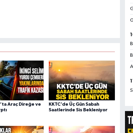
G
G
1
B
B
A
1
S
’ta Araç Direğe ve
KKTC’de Üç Gün Sabah
ptı
Saatlerinde Sis Bekleniyor