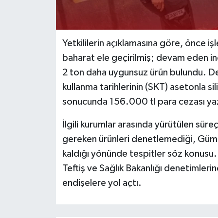
Yetkililerin açıklamasına göre, önce 
baharat ele geçirilmiş; devam eden in
2 ton daha uygunsuz ürün bulundu. Den
kullanma tarihlerinin (SKT) asetonla sil
sonucunda 156.000 tl para cezası yazı
İlgili kurumlar arasında yürütülen süre
gereken ürünleri denetlemediği, Gümrük
kaldığı yönünde tespitler söz konus
Teftiş ve Sağlık Bakanlığı denetimleri
endişelere yol açtı.