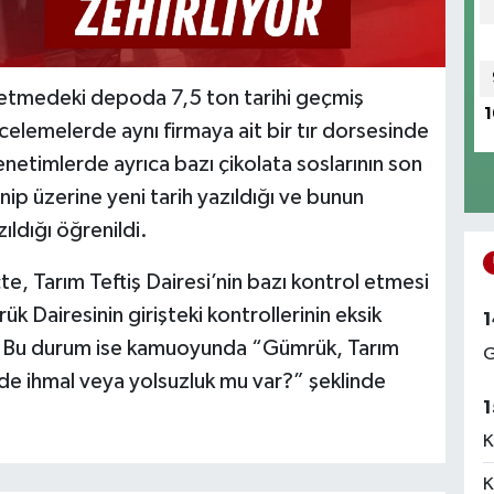
işletmedeki depoda 7,5 ton tarihi geçmiş
1
celemelerde aynı firmaya ait bir tır dorsesinde
etimlerde ayrıca bazı çikolata soslarının son
inip üzerine yeni tarih yazıldığı ve bunun
ldığı öğrenildi.
çte, Tarım Teftiş Dairesi’nin bazı kontrol etmesi
 Dairesinin girişteki kontrollerinin eksik
1
u. Bu durum ise kamuoyunda “Gümrük, Tarım
G
nde ihmal veya yolsuzluk mu var?” şeklinde
1
K
K