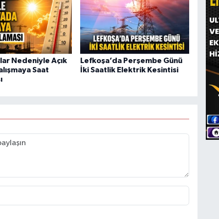
klar Nedeniyle Açık
Lefkoşa’da Perşembe Günü
lışmaya Saat
İki Saatlik Elektrik Kesintisi
ı