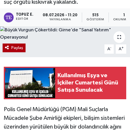
suç örgütü kıskıvrak yakalandı.
TOPUZ E.
08.07.2026 - 11:20
515
1 D
EDITÖR
YAYINLANMA
GÖSTERIM
OKUNMA 
Paylaş
-
+
A
A
Kullanılmış Eşya ve
İçkiler Cumartesi Günü
Satışa Sunulacak
Polis Genel Müdürlüğü (PGM) Mali Suçlarla
Mücadele Şube Amirliği ekipleri, bilişim sistemleri
üzerinden yürütülen büyük bir dolandırıcılık ağını