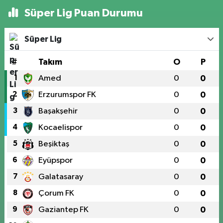
Süper Lig Puan Durumu
Süper Lig
#
Takım
O
P
1
Amed
0
0
2
Erzurumspor FK
0
0
3
Başakşehir
0
0
4
Kocaelispor
0
0
5
Beşiktaş
0
0
6
Eyüpspor
0
0
7
Galatasaray
0
0
8
Çorum FK
0
0
9
Gaziantep FK
0
0