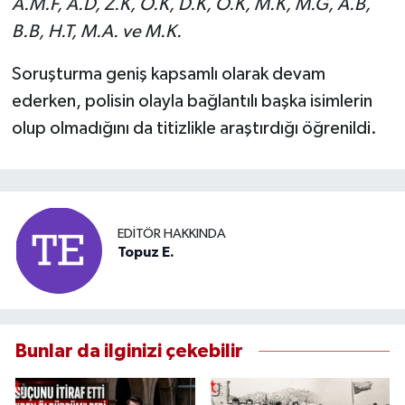
A.M.F, A.D, Z.K, Ö.K, D.K, Ö.K, M.K, M.G, A.B,
B.B, H.T, M.A. ve M.K.
Soruşturma geniş kapsamlı olarak devam
ederken, polisin olayla bağlantılı başka isimlerin
olup olmadığını da titizlikle araştırdığı öğrenildi.
EDITÖR HAKKINDA
Topuz E.
Bunlar da ilginizi çekebilir