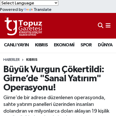
Powered by
Translate
KIBRIS
Lefkoşa Nöbetçi Eczaneler
DÜNYA
Lefkoşa Hava Durumu
CANLI YAYIN
KIBRIS
EKONOMİ
SPOR
DÜNYA
EKONOMİ
Lefkoşa Trafik Yoğunluk Haritası
MAGAZİN
Süper Lig Puan Durumu ve Fikstür
HABERLER
KIBRIS
Büyük Vurgun Çökertildi:
SAĞLIK
Tüm Manşetler
Girne’de "Sanal Yatırım"
Operasyonu!
SPOR
Son Dakika Haberleri
Girne’de bir adrese düzenlenen operasyonda,
TEKNOLOJİ
Haber Arşivi
sahte yatırım panelleri üzerinden insanları
dolandıran ve milyonlarca doları aklayan 19 kişilik
TÜRKİYE