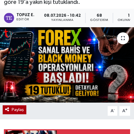
göre 19’a yakın kişi tutuklandı.
TOPUZ E.
08.07.2026 - 10:42
68
1 D
EDITÖR
YAYINLANMA
GÖSTERIM
OKUNMA 
Paylaş
-
+
A
A