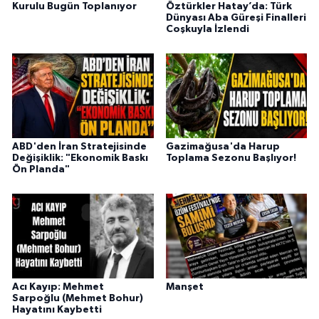
Kurulu Bugün Toplanıyor
Öztürkler Hatay’da: Türk
Dünyası Aba Güreşi Finalleri
Coşkuyla İzlendi
ABD'den İran Stratejisinde
Gazimağusa'da Harup
Değişiklik: "Ekonomik Baskı
Toplama Sezonu Başlıyor!
Ön Planda"
Acı Kayıp: Mehmet
Manşet
Sarpoğlu (Mehmet Bohur)
Hayatını Kaybetti