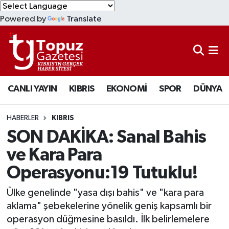
Powered by
Translate
KIBRIS
Lefkoşa Nöbetçi Eczaneler
DÜNYA
Lefkoşa Hava Durumu
CANLI YAYIN
KIBRIS
EKONOMİ
SPOR
DÜNYA
EKONOMİ
Lefkoşa Trafik Yoğunluk Haritası
MAGAZİN
Süper Lig Puan Durumu ve Fikstür
HABERLER
KIBRIS
SON DAKİKA: Sanal Bahis
SAĞLIK
Tüm Manşetler
ve Kara Para
Operasyonu:19 Tutuklu!
SPOR
Son Dakika Haberleri
Ülke genelinde "yasa dışı bahis" ve "kara para
TEKNOLOJİ
Haber Arşivi
aklama" şebekelerine yönelik geniş kapsamlı bir
operasyon düğmesine basıldı. İlk belirlemelere
TÜRKİYE