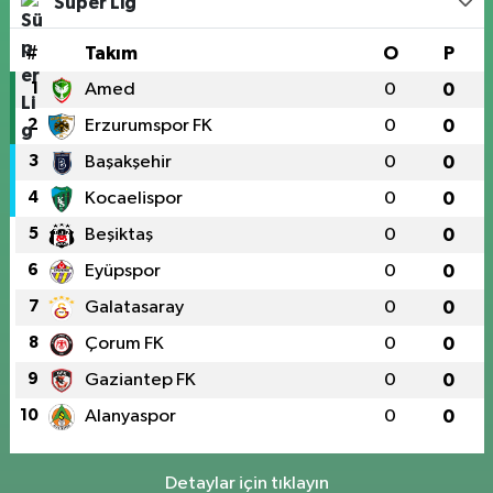
Süper Lig
#
Takım
O
P
1
Amed
0
0
2
Erzurumspor FK
0
0
3
Başakşehir
0
0
4
Kocaelispor
0
0
5
Beşiktaş
0
0
6
Eyüpspor
0
0
7
Galatasaray
0
0
8
Çorum FK
0
0
9
Gaziantep FK
0
0
10
Alanyaspor
0
0
Detaylar için tıklayın