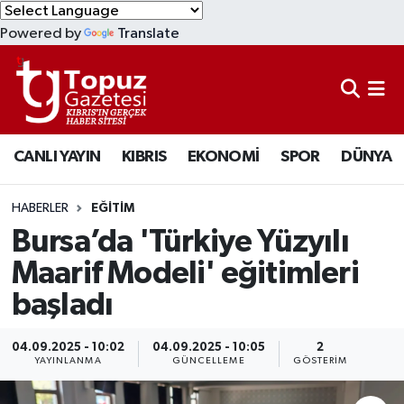
Powered by
Translate
KIBRIS
Lefkoşa Nöbetçi Eczaneler
DÜNYA
Lefkoşa Hava Durumu
CANLI YAYIN
KIBRIS
EKONOMİ
SPOR
DÜNYA
EKONOMİ
Lefkoşa Trafik Yoğunluk Haritası
MAGAZİN
Süper Lig Puan Durumu ve Fikstür
HABERLER
EĞİTİM
Bursa’da 'Türkiye Yüzyılı
SAĞLIK
Tüm Manşetler
Maarif Modeli' eğitimleri
başladı
SPOR
Son Dakika Haberleri
TEKNOLOJİ
Haber Arşivi
04.09.2025 - 10:02
04.09.2025 - 10:05
2
YAYINLANMA
GÜNCELLEME
GÖSTERIM
TÜRKİYE