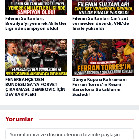
Filenin Sultanları,
Filenin Sultanları Çin’i set
Brezilya'yı yenerek Milletler
vermeden devirdi, VNL’de
Ligi'nde şampiyon oldu!
finale yükseldi
FENERBAHÇE’DEN
Dünya Kupası Kahramanı
BUNDESLIGA’YA FORVET
Ferran Torres'in Resmi
ÇIKARMASI: DEMIROVIC İÇİN
Barselona Sokaklarını
DEV RAKİPLER!
Süsledi!
Yorumlar