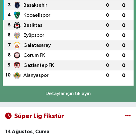
3
Başakşehir
0
0
4
Kocaelispor
0
0
5
Beşiktaş
0
0
6
Eyüpspor
0
0
7
Galatasaray
0
0
8
Çorum FK
0
0
9
Gaziantep FK
0
0
10
Alanyaspor
0
0
Detaylar için tıklayın
Süper Lig Fikstür
14 Ağustos, Cuma