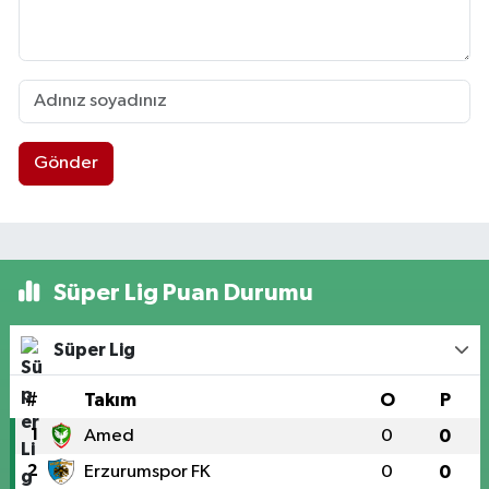
Gönder
Süper Lig Puan Durumu
Süper Lig
#
Takım
O
P
1
Amed
0
0
2
Erzurumspor FK
0
0