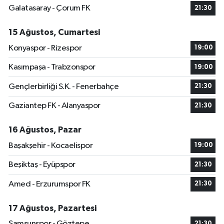
Galatasaray - Çorum FK
21:30
15 Ağustos, Cumartesi
Konyaspor - Rizespor
19:00
Kasımpaşa - Trabzonspor
19:00
Gençlerbirliği S.K. - Fenerbahçe
21:30
Gaziantep FK - Alanyaspor
21:30
16 Ağustos, Pazar
Başakşehir - Kocaelispor
19:00
Beşiktaş - Eyüpspor
21:30
Amed - Erzurumspor FK
21:30
17 Ağustos, Pazartesi
Samsunspor - Göztepe
21:30