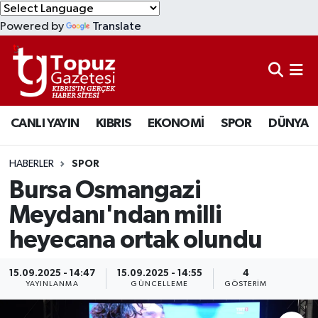
Powered by
Translate
KIBRIS
Lefkoşa Nöbetçi Eczaneler
DÜNYA
Lefkoşa Hava Durumu
CANLI YAYIN
KIBRIS
EKONOMİ
SPOR
DÜNYA
EKONOMİ
Lefkoşa Trafik Yoğunluk Haritası
MAGAZİN
Süper Lig Puan Durumu ve Fikstür
HABERLER
SPOR
Bursa Osmangazi
SAĞLIK
Tüm Manşetler
Meydanı'ndan milli
heyecana ortak olundu
SPOR
Son Dakika Haberleri
TEKNOLOJİ
Haber Arşivi
15.09.2025 - 14:47
15.09.2025 - 14:55
4
YAYINLANMA
GÜNCELLEME
GÖSTERIM
TÜRKİYE