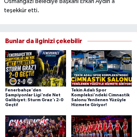
Osmangazi Belediye Başkanı Erkan Aydın’a
teşekkür etti.
Bunlar da ilginizi çekebilir
Fenerbahçe'den
Tekin Adalı Spor
Şampiyonlar Ligi'nde Net
Kompleksi'ndeki Cimnastik
Galibiyet: Sturm Graz'ı 2-0
Salonu Yenilenen Yüzüyle
Geçti!
Hizmete Giriyor!