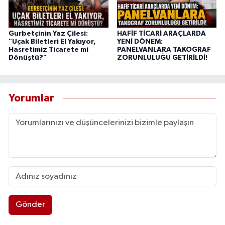
Gurbetçinin Yaz Çilesi:
HAFİF TİCARİ ARAÇLARDA
"Uçak Biletleri El Yakıyor,
YENİ DÖNEM:
Hasretimiz Ticarete mi
PANELVANLARA TAKOGRAF
Dönüştü?"
ZORUNLULUĞU GETİRİLDİ!
Yorumlar
Gönder