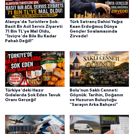
Alanya'da Turistlere Şok:
Türk Satranç Dahisi Yağız
Basit Bir Acil Servis Ziyareti
Kaan Erdoğmuş Dünya
71 Bin TL'ye Mal Oldu,
Gençler Sıralamasında
"İsviçre'de Bile Bu Kadar
Zirvede!
Pahalı Değil!"
Türkiye'deki Hazır
Bolu’nun Saklı Cenneti
Gıdalarda Şok Eden Tavuk
Göynük: Tarihin, Doğanın
Oranı Gerçeği!
ve Huzurun Buluştuğu
"Sarayın Arka Bahçesi"