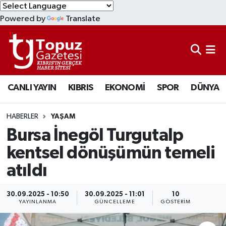
Powered by
Translate
KIBRIS
Lefkoşa Nöbetçi Eczaneler
DÜNYA
Lefkoşa Hava Durumu
CANLI YAYIN
KIBRIS
EKONOMİ
SPOR
DÜNYA
EKONOMİ
Lefkoşa Trafik Yoğunluk Haritası
MAGAZİN
Süper Lig Puan Durumu ve Fikstür
HABERLER
YAŞAM
Bursa İnegöl Turgutalp
SAĞLIK
Tüm Manşetler
kentsel dönüşümün temeli
atıldı
SPOR
Son Dakika Haberleri
TEKNOLOJİ
Haber Arşivi
30.09.2025 - 10:50
30.09.2025 - 11:01
10
YAYINLANMA
GÜNCELLEME
GÖSTERIM
TÜRKİYE