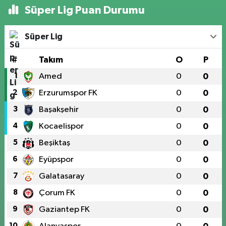
Süper Lig Puan Durumu
Süper Lig
#
Takım
O
P
1
Amed
0
0
2
Erzurumspor FK
0
0
3
Başakşehir
0
0
4
Kocaelispor
0
0
5
Beşiktaş
0
0
6
Eyüpspor
0
0
7
Galatasaray
0
0
8
Çorum FK
0
0
9
Gaziantep FK
0
0
10