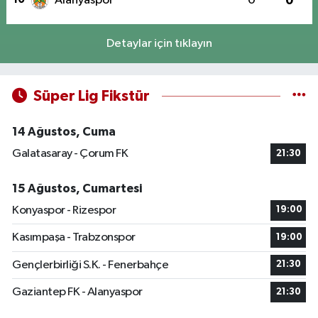
Alanyaspor
0
0
Detaylar için tıklayın
Süper Lig Fikstür
14 Ağustos, Cuma
Galatasaray - Çorum FK
21:30
15 Ağustos, Cumartesi
Konyaspor - Rizespor
19:00
Kasımpaşa - Trabzonspor
19:00
Gençlerbirliği S.K. - Fenerbahçe
21:30
Gaziantep FK - Alanyaspor
21:30