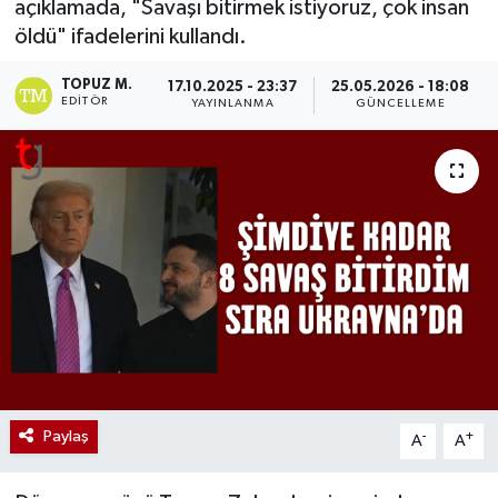
açıklamada, "Savaşı bitirmek istiyoruz, çok insan
öldü" ifadelerini kullandı.
TOPUZ M.
17.10.2025 - 23:37
25.05.2026 - 18:08
EDITÖR
YAYINLANMA
GÜNCELLEME
Paylaş
-
+
A
A