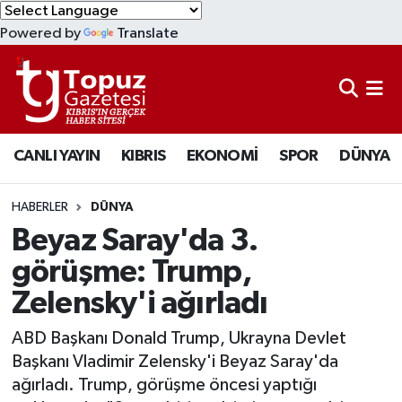
Powered by
Translate
KIBRIS
Lefkoşa Nöbetçi Eczaneler
DÜNYA
Lefkoşa Hava Durumu
CANLI YAYIN
KIBRIS
EKONOMİ
SPOR
DÜNYA
EKONOMİ
Lefkoşa Trafik Yoğunluk Haritası
MAGAZİN
Süper Lig Puan Durumu ve Fikstür
HABERLER
DÜNYA
Beyaz Saray'da 3.
SAĞLIK
Tüm Manşetler
görüşme: Trump,
Zelensky'i ağırladı
SPOR
Son Dakika Haberleri
ABD Başkanı Donald Trump, Ukrayna Devlet
TEKNOLOJİ
Haber Arşivi
Başkanı Vladimir Zelensky'i Beyaz Saray'da
ağırladı. Trump, görüşme öncesi yaptığı
TÜRKİYE