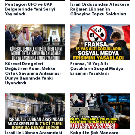
Pentagon UFO ve UAP
İsrail Ordusundan Ateşkese
Belgelerinde Yeni Seriyi
Rağmen Lübnan’ın
Yayımladı
Güneyine Topçu Saldırıları
Küresel Dengeleri
Fransa, 15 Yaş Altı
Değiştiren Adım: Mekke
Çocukların Sosyal Medya
Ortak Savunma Anlaşması
Erişimini Yasakladı
Dünya Basınında Yankı
Uyandırdı
İsrail ile Lübnan Arasındaki
Kokpitte Şok Manzara: