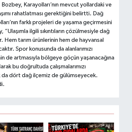
n Bozbey, Karayolları’nın mevcut yollardaki ve
şımı rahatlatması gerektiğini belirtti. Dağ
olları’nın farklı projeleri de yaşama geçirmesini
“Ulaşımla ilgili sıkıntıların çözülmesiyle dağ
ır. Hem tarım ürünlerinin hem de hayvansal
caktır. Spor konusunda da alanlarımızı
zmin de artmasıyla bölgeye göçün yaşanacağına
larak bu doğrultuda çalışmalarımızı
k da dört dağ ilçemiz de gülümseyecek.
i.