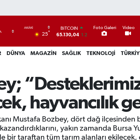
BITCOIN
65.130,04
1.2
Foto Galeri
Video
DOLAR
°
25
47,7069
0.17
EURO
55,0265
0.01
R
DÜNYA
MAGAZİN
SAĞLIK
TEKNOLOJİ
TÜRKİY
STERLİN
64,1897
0.02
GRAM ALTIN
6618.49
2.12
y; “Desteklerimiz
BİST100
13.887
64
ecek, hayvancılık g
anı Mustafa Bozbey, dört dağ ilçesinden b
 kazandırdıklarını, yakın zamanda Bursa Y
 bir taraftan tüm tarım alanları ekilecek, 