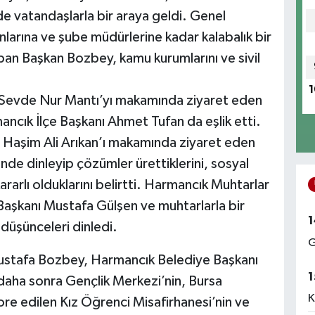
e vatandaşlarla bir araya geldi. Genel
larına ve şube müdürlerine kadar kalabalık bir
pan Başkan Bozbey, kamu kurumlarını ve sivil
1
 Sevde Nur Mantı’yı makamında ziyaret eden
ık İlçe Başkanı Ahmet Tufan da eşlik etti.
Haşim Ali Arıkan’ı makamında ziyaret eden
de dinleyip çözümler ürettiklerini, sosyal
rarlı olduklarını belirtti. Harmancık Muhtarlar
Başkanı Mustafa Gülşen ve muhtarlarla bir
1
düşünceleri dinledi.
G
ustafa Bozbey, Harmancık Belediye Başkanı
1
 daha sonra Gençlik Merkezi’nin, Bursa
K
ore edilen Kız Öğrenci Misafirhanesi’nin ve