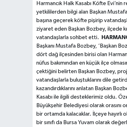
Harmancık Halk Kasabı Köfte Evi’nin res
yetkililerden bilgi alan Başkan Mustafa
başına geçerek köfte pişirip vatandaşl
ziyaret eden Başkan Bozbey, ilçede k
vatandaşlarla sohbet etti.
HARMANC
Başkanı Mustafa Bozbey, ‘Başkan Boz
dört dağ ilçesinden birisi olan Harmanc
nüfus bakımından en küçük ilçe olmasın
çektiğini belirten Başkan Bozbey, proj
vatandaşlarla buluştuklarını dile getir
kazandırdıklarını anlatan Başkan Bozb
Kasabı ile ilgili desteklerimiz oldu. Ö
Büyükşehir Belediyesi olarak orasını o
bir ortamda kalacaklar. İlçeye hayırlı 
bir sınıfı da Bursa Yuvam olarak değe