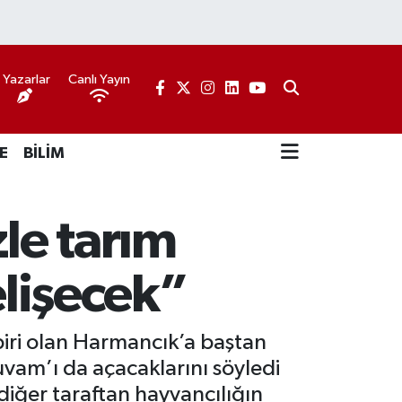
Yazarlar
Canlı Yayın
E
BİLİM
le tarım
elişecek”
iri olan Harmancık’a baştan
uvam’ı da açacaklarını söyledi
diğer taraftan hayvancılığın