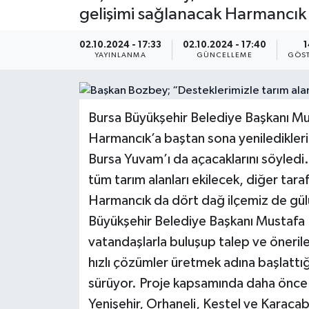
gelişimi sağlanacak Harmancık
02.10.2024 - 17:33
02.10.2024 - 17:40
1
YAYINLANMA
GÜNCELLEME
GÖST
Bursa Büyükşehir Belediye Başkanı Mus
Harmancık’a baştan sona yeniledikleri
Bursa Yuvam’ı da açacaklarını söyledi
tüm tarım alanları ekilecek, diğer tara
Harmancık da dört dağ ilçemiz de gü
Büyükşehir Belediye Başkanı Mustafa B
vatandaşlarla buluşup talep ve önerile
hızlı çözümler üretmek adına başlattı
sürüyor. Proje kapsamında daha önce
Yenişehir, Orhaneli, Kestel ve Karacab