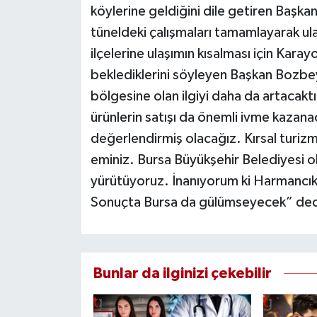
köylerine geldiğini dile getiren Başka
tüneldeki çalışmaları tamamlayarak ula
ilçelerine ulaşımın kısalması için Karay
beklediklerini söyleyen Başkan Bozbey, 
bölgesine olan ilgiyi daha da artacakt
ürünlerin satışı da önemli ivme kazana
değerlendirmiş olacağız. Kırsal turi
eminiz. Bursa Büyükşehir Belediyesi o
yürütüyoruz. İnanıyorum ki Harmancı
Sonuçta Bursa da gülümseyecek” ded
Bunlar da ilginizi çekebilir