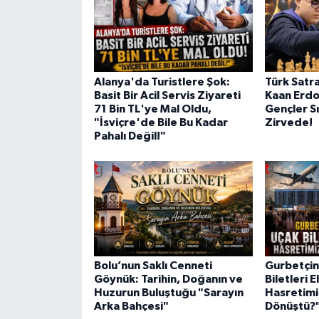
Alanya'da Turistlere Şok:
Türk Satra
Basit Bir Acil Servis Ziyareti
Kaan Erd
71 Bin TL'ye Mal Oldu,
Gençler S
"İsviçre'de Bile Bu Kadar
Zirvede!
Pahalı Değil!"
Bolu’nun Saklı Cenneti
Gurbetçini
Göynük: Tarihin, Doğanın ve
Biletleri E
Huzurun Buluştuğu "Sarayın
Hasretimi
Arka Bahçesi"
Dönüştü?