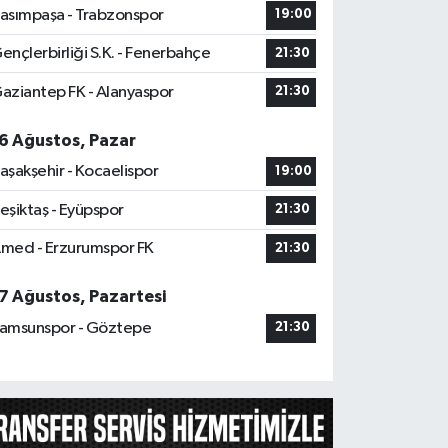
asımpaşa - Trabzonspor
19:00
ençlerbirliği S.K. - Fenerbahçe
21:30
aziantep FK - Alanyaspor
21:30
6 Ağustos, Pazar
aşakşehir - Kocaelispor
19:00
eşiktaş - Eyüpspor
21:30
med - Erzurumspor FK
21:30
7 Ağustos, Pazartesi
amsunspor - Göztepe
21:30