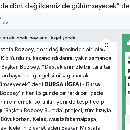
 da dört dağ ilçemiz de gülümseyecek” de
4
ERIM
tafa Bozbey, dört dağ ilçesinden biri olan
 Kız Yurdu'nu kazandırdıklarını, yakın zamanda
. Başkan Bozbey, “Desteklerimizle bir taraftan
ftan hayvancılığın gelişimi sağlanacak.
lümseyecek” dedi.
BURSA (İGFA) -
Bursa
ozbey’in her 15 günde bir farklı bir ilçede
rini dinlemek, sorunları yerinde tespit edip
ğı ‘Başkan Bozbey Burada’ projesi, tüm hızıyla
 Büyükorhan, Keles, Mustafakemalpaşa,
ey ilçelerini ziyaret eden Başkan Mustafa