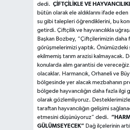
dedi.
ÇİFTÇİLİKLE VE HAYVANCIL
bütün olarak ele aldıklarını ifade ede
su gibi talepleri öğrendiklerini, bu ko
getirdi. Çiftçilik ve hayvancılıkla uğr
Başkan Bozbey, “Çiftçilerimizin daha f
görüşmelerimizi yaptık. Önümüzdeki 
ekilmemiş tarım arazisi kalmayacak. D
konularda alım garantisi de vereceğiz.
olacaklar. Harmancık, Orhaneli ve Büy
bölgesinde yer alacak mezbahanın proje
bölgede hayvancılığın daha fazla ilgi g
olarak gözlemliyoruz. Desteklerimizle 
taraftan hayvancılığın gelişimi sağla
etmesini düşünüyoruz” dedi.
“HARM
GÜLÜMSEYECEK”
Dağ ilçelerinin art