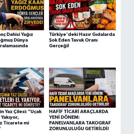
nç Dahisi Yağız
Türkiye'deki Hazır Gıdalarda
oğmuş Dünya
Şok Eden Tavuk Oranı
ıralamasında
Gerçeği!
n Yaz Çilesi: "Uçak
HAFİF TİCARİ ARAÇLARDA
l Yakıyor,
YENİ DÖNEM:
z Ticarete mi
PANELVANLARA TAKOGRAF
"
ZORUNLULUĞU GETİRİLDİ!