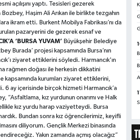
mi açılışını yaptı. Tesisleri gezerek
K
 Bozbey, Haşim Ali Arıkan ile birlikte tezgahın
G
ara ikram etti. Burkent Mobilya Fabrikası’nı da
G
urulan pazaryerini de gezerek esnaf ve
IK’A ‘BURSA YUVAM’
Büyükşehir Belediye
1
bey Burada’ projesi kapsamında Bursa’nın
B
ık’ı ziyaret ettiklerini söyledi. Harmancık'ın
B
a rağmen doğası ile herkesin dikkatini
A
e kapsamında kurumları ziyaret ettiklerini,
di. 6 ay içerisinde birçok hizmeti Harmancık’a
1
ey, “Asfaltlama, kız yurdunun onarımı ve Halk
S
zellikle kız yurdu harap vaziyetteydi. Bursa
nardık. Bundan sonra kız öğrencilerimiz, keyifli
olmasını diliyorum. Gençlik Merkezi binasında
rlendireceğiz. Yakın zamanda açmış olacağız”