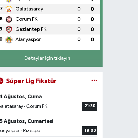
7
Galatasaray
0
0
8
Çorum FK
0
0
9
Gaziantep FK
0
0
0
Alanyaspor
0
0
Detaylar için tıklayın
Süper Lig Fikstür
4 Ağustos, Cuma
alatasaray - Çorum FK
21:30
5 Ağustos, Cumartesi
onyaspor - Rizespor
19:00