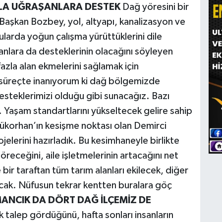
IKLA UĞRAŞANLARA DESTEK
Dağ yöresini bir
n Başkan Bozbey, yol, altyapı, kanalizasyon ve
nularda yoğun çalışma yürüttüklerini dile
aşanlara da desteklerinin olacağını söyleyen
azla alan ekmelerini sağlamak için
süreçte inanıyorum ki dağ bölgemizde
esteklerimizi olduğu gibi sunacağız. Bazı
 Yaşam standartlarını yükseltecek gelire sahip
ükorhan’ın kesişme noktası olan Demirci
lerini hazırladık. Bu kesimhaneyle birlikte
öreceğini, aile işletmelerinin artacağını net
bir taraftan tüm tarım alanları ekilecek, diğer
nacak. Nüfusun tekrar kentten buralara göç
ANCIK DA DÖRT DAĞ İLÇEMİZ DE
ık talep gördüğünü, hafta sonları insanların