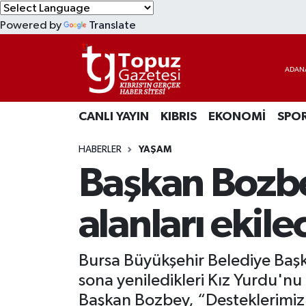
Powered by
Translate
KIBRIS
Lefkoşa Nöbetçi Eczaneler
DÜNYA
Lefkoşa Hava Durumu
CANLI YAYIN
KIBRIS
EKONOMİ
SPO
EKONOMİ
Lefkoşa Trafik Yoğunluk Haritası
HABERLER
YAŞAM
MAGAZİN
Süper Lig Puan Durumu ve Fikstür
Başkan Bozbe
SAĞLIK
Tüm Manşetler
alanları ekil
SPOR
Son Dakika Haberleri
Bursa Büyükşehir Belediye Başk
TEKNOLOJİ
Haber Arşivi
sona yeniledikleri Kız Yurdu'nu
TÜRKİYE
Başkan Bozbey, “Desteklerimizle