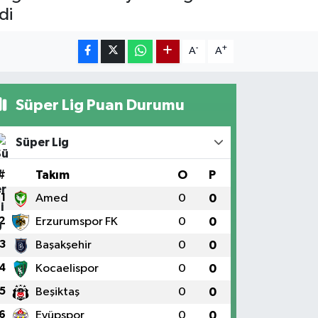
di
-
+
A
A
Süper Lig Puan Durumu
Süper Lig
#
Takım
O
P
1
Amed
0
0
2
Erzurumspor FK
0
0
3
Başakşehir
0
0
4
Kocaelispor
0
0
5
Beşiktaş
0
0
6
Eyüpspor
0
0