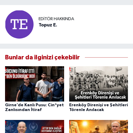
EDITÖR HAKKINDA
Topuz E.
Bunlar da ilginizi çekebilir
Girne’de Kanlı Pusu: Cin*yet
Erenköy Direnişi ve Şehitleri
Zanlısından İtiraf
Törenle Anılacak