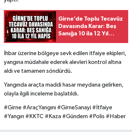
Girne’de Toplu Tecavüz
Davasında Karar: Beş
Sanığa 10 ila 12 Yıl
Hapis
İhbar üzerine bölgeye sevk edilen itfaiye ekipleri,
yangına müdahale ederek alevleri kontrol altına
aldı ve tamamen söndürdü.
Yangında araçta maddi hasar meydana gelirken,
olayla ilgili inceleme başlatıldı.
#Girne #AraçYangını #GirneSanayi #İtfaiye
#Yangın #KKTC #Kaza #Gündem #Polis #Haber