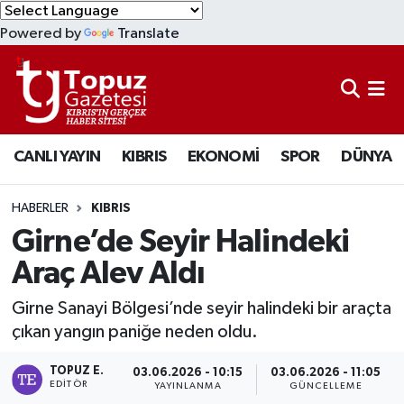
Powered by
Translate
KIBRIS
Lefkoşa Nöbetçi Eczaneler
DÜNYA
Lefkoşa Hava Durumu
CANLI YAYIN
KIBRIS
EKONOMİ
SPOR
DÜNYA
EKONOMİ
Lefkoşa Trafik Yoğunluk Haritası
MAGAZİN
Süper Lig Puan Durumu ve Fikstür
HABERLER
KIBRIS
Girne’de Seyir Halindeki
SAĞLIK
Tüm Manşetler
Araç Alev Aldı
SPOR
Son Dakika Haberleri
Girne Sanayi Bölgesi’nde seyir halindeki bir araçta
çıkan yangın paniğe neden oldu.
TEKNOLOJİ
Haber Arşivi
TOPUZ E.
03.06.2026 - 10:15
03.06.2026 - 11:05
EDITÖR
YAYINLANMA
GÜNCELLEME
TÜRKİYE