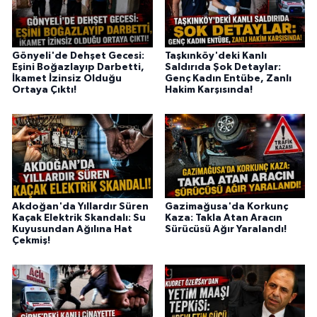
Gönyeli'de Dehşet Gecesi:
Taşkınköy'deki Kanlı
Eşini Boğazlayıp Darbetti,
Saldırıda Şok Detaylar:
İkamet İzinsiz Olduğu
Genç Kadın Entübe, Zanlı
Ortaya Çıktı!
Hakim Karşısında!
Akdoğan'da Yıllardır Süren
Gazimağusa'da Korkunç
Kaçak Elektrik Skandalı: Su
Kaza: Takla Atan Aracın
Kuyusundan Ağılına Hat
Sürücüsü Ağır Yaralandı!
Çekmiş!