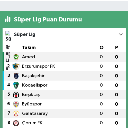
Süper Lig Puan Durumu
Süper Lig
#
Takım
O
P
1
Amed
0
0
2
Erzurumspor FK
0
0
3
Başakşehir
0
0
4
Kocaelispor
0
0
5
Beşiktaş
0
0
6
Eyüpspor
0
0
7
Galatasaray
0
0
8
Çorum FK
0
0