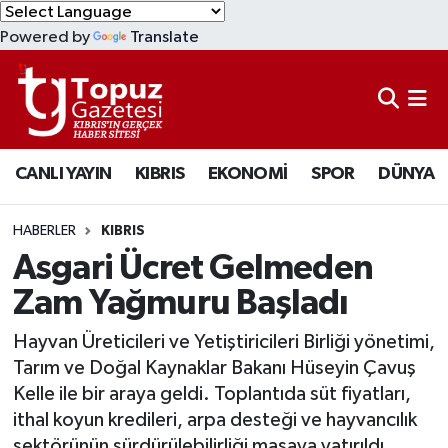
Powered by
Translate
KIBRIS
Lefkoşa Nöbetçi Eczaneler
DÜNYA
Lefkoşa Hava Durumu
CANLI YAYIN
KIBRIS
EKONOMİ
SPOR
DÜNYA
EKONOMİ
Lefkoşa Trafik Yoğunluk Haritası
MAGAZİN
Süper Lig Puan Durumu ve Fikstür
HABERLER
KIBRIS
Asgari Ücret Gelmeden
SAĞLIK
Tüm Manşetler
Zam Yağmuru Başladı
SPOR
Son Dakika Haberleri
Hayvan Üreticileri ve Yetiştiricileri Birliği yönetimi,
Tarım ve Doğal Kaynaklar Bakanı Hüseyin Çavuş
TEKNOLOJİ
Haber Arşivi
Kelle ile bir araya geldi. Toplantıda süt fiyatları,
ithal koyun kredileri, arpa desteği ve hayvancılık
TÜRKİYE
sektörünün sürdürülebilirliği masaya yatırıldı.