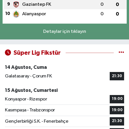
9
Gaziantep FK
0
0
10
Alanyaspor
0
0
Detaylar için tıklayın
Süper Lig Fikstür
14 Ağustos, Cuma
Galatasaray - Çorum FK
21:30
15 Ağustos, Cumartesi
Konyaspor - Rizespor
19:00
Kasımpaşa - Trabzonspor
19:00
Gençlerbirliği S.K. - Fenerbahçe
21:30