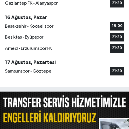
Gaziantep FK - Alanyaspor
21:30
16 Ağustos, Pazar
Başakşehir - Kocaelispor
19:00
Beşiktaş - Eyüpspor
21:30
Amed - Erzurumspor FK
21:30
17 Ağustos, Pazartesi
Samsunspor - Göztepe
21:30