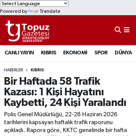
Powered by
Translate
KIBRIS
Lefkoşa Nöbetçi Eczaneler
DÜNYA
Lefkoşa Hava Durumu
CANLI YAYIN
KIBRIS
EKONOMİ
SPOR
DÜNYA
EKONOMİ
Lefkoşa Trafik Yoğunluk Haritası
MAGAZİN
Süper Lig Puan Durumu ve Fikstür
HABERLER
KIBRIS
Bir Haftada 58 Trafik
SAĞLIK
Tüm Manşetler
Kazası: 1 Kişi Hayatını
Kaybetti, 24 Kişi Yaralandı
SPOR
Son Dakika Haberleri
Polis Genel Müdürlüğü, 22-28 Haziran 2026
TEKNOLOJİ
Haber Arşivi
tarihlerini kapsayan haftalık trafik raporunu
açıkladı. Rapora göre, KKTC genelinde bir hafta
TÜRKİYE