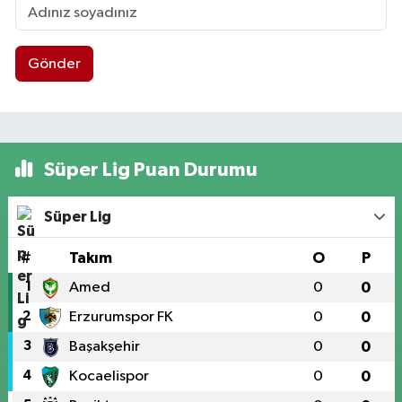
Gönder
Süper Lig Puan Durumu
Süper Lig
#
Takım
O
P
1
Amed
0
0
2
Erzurumspor FK
0
0
3
Başakşehir
0
0
4
Kocaelispor
0
0