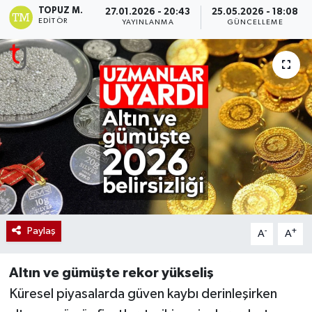
TOPUZ M.
27.01.2026 - 20:43
25.05.2026 - 18:08
EDITÖR
YAYINLANMA
GÜNCELLEME
Paylaş
-
+
A
A
Altın ve gümüşte rekor yükseliş
Küresel piyasalarda güven kaybı derinleşirken