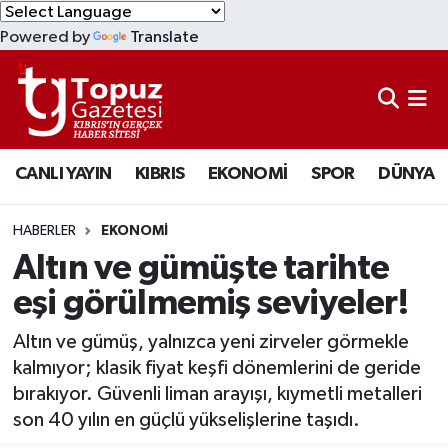
Powered by
Translate
KIBRIS
Lefkoşa Nöbetçi Eczaneler
DÜNYA
Lefkoşa Hava Durumu
CANLI YAYIN
KIBRIS
EKONOMİ
SPOR
DÜNYA
EKONOMİ
Lefkoşa Trafik Yoğunluk Haritası
MAGAZİN
Süper Lig Puan Durumu ve Fikstür
HABERLER
EKONOMİ
Altın ve gümüşte tarihte
SAĞLIK
Tüm Manşetler
eşi görülmemiş seviyeler!
SPOR
Son Dakika Haberleri
Altın ve gümüş, yalnızca yeni zirveler görmekle
kalmıyor; klasik fiyat keşfi dönemlerini de geride
TEKNOLOJİ
Haber Arşivi
bırakıyor. Güvenli liman arayışı, kıymetli metalleri
son 40 yılın en güçlü yükselişlerine taşıdı.
TÜRKİYE