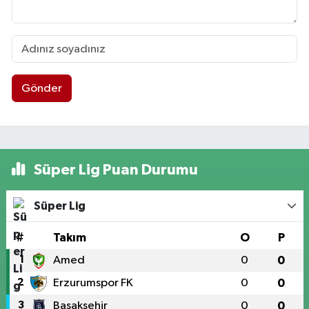
Gönder
Süper Lig Puan Durumu
Süper Lig
#
Takım
O
P
1
Amed
0
0
2
Erzurumspor FK
0
0
3
Başakşehir
0
0