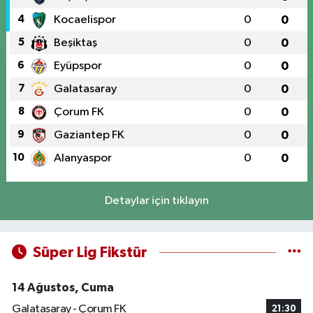
4
Kocaelispor
0
0
5
Beşiktaş
0
0
6
Eyüpspor
0
0
7
Galatasaray
0
0
8
Çorum FK
0
0
9
Gaziantep FK
0
0
10
Alanyaspor
0
0
Detaylar için tıklayın
Süper Lig Fikstür
14 Ağustos, Cuma
Galatasaray - Çorum FK
21:30