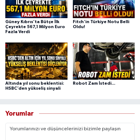
Güney Kıbrıs’ta Bütçe İlk
Fitch'in Türkiye Notu Belli
Çeyrekte 567,1 Milyon Euro
Oldu!
Fazla Verdi
Altında yıl sonu beklentisi:
Robot Zam İstedi...
HSBC’den yükseliş sinyali
Yorumlar