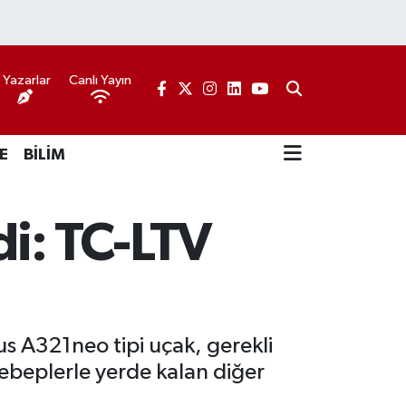
Yazarlar
Canlı Yayın
E
BİLİM
di: TC-LTV
us A321neo tipi uçak, gerekli
sebeplerle yerde kalan diğer