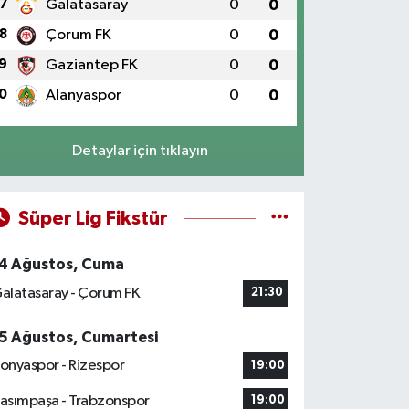
7
Galatasaray
0
0
8
Çorum FK
0
0
9
Gaziantep FK
0
0
0
Alanyaspor
0
0
Detaylar için tıklayın
Süper Lig Fikstür
4 Ağustos, Cuma
alatasaray - Çorum FK
21:30
5 Ağustos, Cumartesi
onyaspor - Rizespor
19:00
asımpaşa - Trabzonspor
19:00