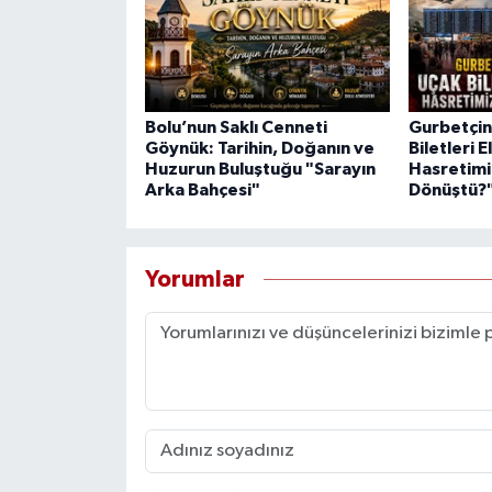
Bolu’nun Saklı Cenneti
Gurbetçini
Göynük: Tarihin, Doğanın ve
Biletleri E
Huzurun Buluştuğu "Sarayın
Hasretimi
Arka Bahçesi"
Dönüştü?
Yorumlar