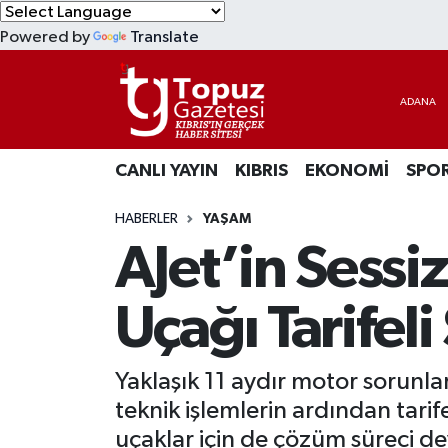
Powered by
Translate
KIBRIS
Lefkoşa Nöbetçi Eczaneler
DÜNYA
Lefkoşa Hava Durumu
CANLI YAYIN
KIBRIS
EKONOMİ
SPO
EKONOMİ
Lefkoşa Trafik Yoğunluk Haritası
HABERLER
YAŞAM
MAGAZİN
Süper Lig Puan Durumu ve Fikstür
AJet’in Sessi
SAĞLIK
Tüm Manşetler
Uçağı Tarifeli
SPOR
Son Dakika Haberleri
Yaklaşık 11 aydır motor sorunla
TEKNOLOJİ
Haber Arşivi
teknik işlemlerin ardından tari
TÜRKİYE
uçaklar için de çözüm süreci d