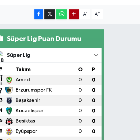
-
+
A
A
Süper Lig Puan Durumu
Süper Lig
#
Takım
O
P
1
Amed
0
0
2
Erzurumspor FK
0
0
3
Başakşehir
0
0
4
Kocaelispor
0
0
5
Beşiktaş
0
0
6
Eyüpspor
0
0