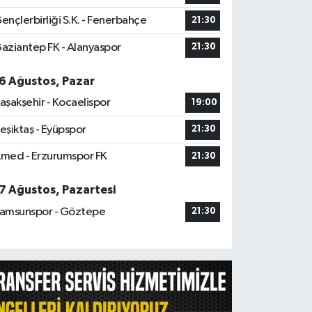
ençlerbirliği S.K. - Fenerbahçe
21:30
aziantep FK - Alanyaspor
21:30
6 Ağustos, Pazar
aşakşehir - Kocaelispor
19:00
eşiktaş - Eyüpspor
21:30
med - Erzurumspor FK
21:30
7 Ağustos, Pazartesi
amsunspor - Göztepe
21:30