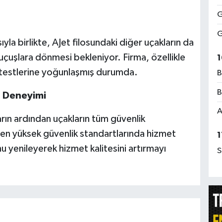
G
G
a birlikte, AJet filosundaki diğer uçakların da
uçuşlara dönmesi bekleniyor. Firma, özellikle
1
n testlerine yoğunlaşmış durumda.
B
B
ş Deneyimi
A
ların ardından uçakların tüm güvenlik
a en yüksek güvenlik standartlarında hizmet
1
nu yenileyerek hizmet kalitesini artırmayı
S