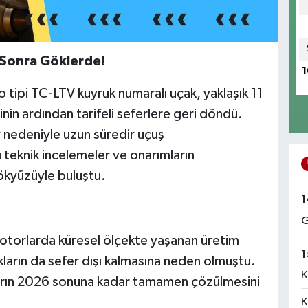
 Sonra Göklerde!
1
 tipi TC-LTV kuyruk numaralı uçak, yaklaşık 11
nin ardından tarifeli seferlere geri döndü.
 nedeniyle uzun süredir uçuş
teknik incelemeler ve onarımların
kyüzüyle buluştu.
1
G
motorlarda küresel ölçekte yaşanan üretim
1
kların da sefer dışı kalmasına neden olmuştu.
K
ların 2026 sonuna kadar tamamen çözülmesini
K