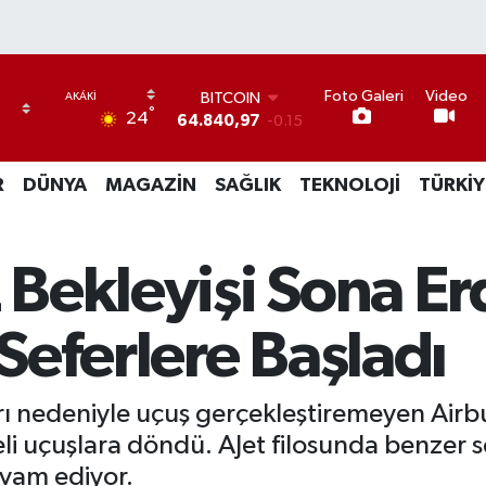
BITCOIN
Foto Galeri
Video
°
64.840,97
-0.15
24
DOLAR
47,7436
0.18
R
DÜNYA
MAGAZİN
SAĞLIK
TEKNOLOJİ
TÜRKİY
EURO
55,2510
0.32
STERLİN
64,4811
0.38
z Bekleyişi Sona Er
GRAM ALTIN
6660.55
0
BİST100
 Seferlere Başladı
13.779
-14
rı nedeniyle uçuş gerçekleştiremeyen Airb
feli uçuşlara döndü. AJet filosunda benzer 
evam ediyor.