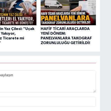
n Yaz Çilesi: "Uçak
HAFİF TİCARİ ARAÇLARDA
l Yakıyor,
YENİ DÖNEM:
z Ticarete mi
PANELVANLARA TAKOGRAF
"
ZORUNLULUĞU GETİRİLDİ!