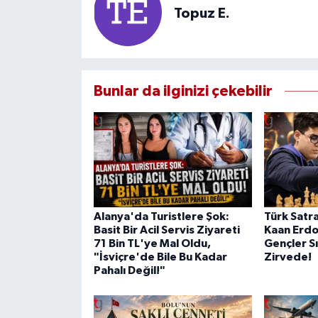
Topuz E.
Bunlar da ilginizi çekebilir
Alanya'da Turistlere Şok:
Türk Satra
Basit Bir Acil Servis Ziyareti
Kaan Erd
71 Bin TL'ye Mal Oldu,
Gençler S
"İsviçre'de Bile Bu Kadar
Zirvede!
Pahalı Değil!"