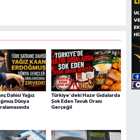
nç Dahisi Yağız
Türkiye'deki Hazır Gıdalarda
oğmuş Dünya
Şok Eden Tavuk Oranı
ıralamasında
Gerçeği!