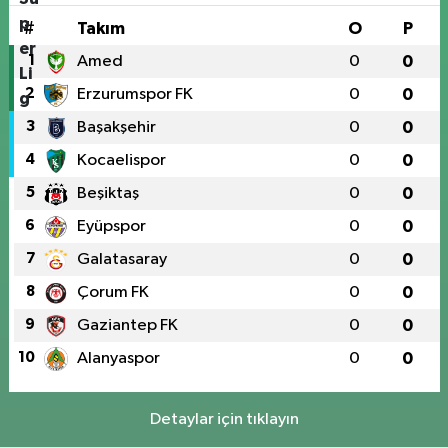
#
Takım
O
P
1
Amed
0
0
2
Erzurumspor FK
0
0
3
Başakşehir
0
0
4
Kocaelispor
0
0
5
Beşiktaş
0
0
6
Eyüpspor
0
0
7
Galatasaray
0
0
8
Çorum FK
0
0
9
Gaziantep FK
0
0
10
Alanyaspor
0
0
Detaylar için tıklayın