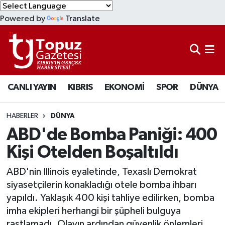
Powered by
Translate
KIBRIS
Lefkoşa Nöbetçi Eczaneler
DÜNYA
Lefkoşa Hava Durumu
CANLI YAYIN
KIBRIS
EKONOMİ
SPOR
DÜNYA
EKONOMİ
Lefkoşa Trafik Yoğunluk Haritası
MAGAZİN
Süper Lig Puan Durumu ve Fikstür
HABERLER
DÜNYA
ABD'de Bomba Paniği: 400
SAĞLIK
Tüm Manşetler
Kişi Otelden Boşaltıldı
SPOR
Son Dakika Haberleri
ABD'nin Illinois eyaletinde, Texaslı Demokrat
siyasetçilerin konakladığı otele bomba ihbarı
TEKNOLOJİ
Haber Arşivi
yapıldı. Yaklaşık 400 kişi tahliye edilirken, bomba
imha ekipleri herhangi bir şüpheli bulguya
TÜRKİYE
rastlamadı. Olayın ardından güvenlik önlemleri