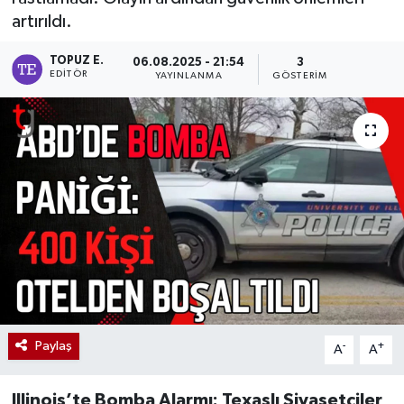
artırıldı.
TOPUZ E.
06.08.2025 - 21:54
3
EDITÖR
YAYINLANMA
GÖSTERIM
Paylaş
-
+
A
A
Illinois’te Bomba Alarmı: Texaslı Siyasetçiler