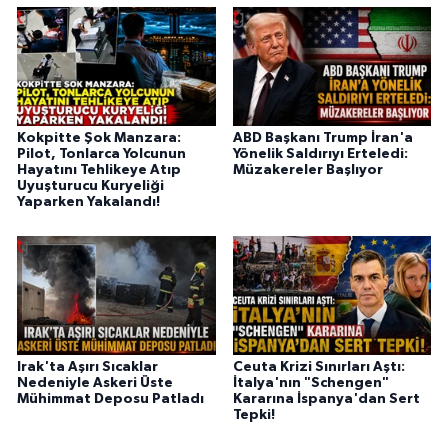
Kokpitte Şok Manzara:
ABD Başkanı Trump İran'a
Pilot, Tonlarca Yolcunun
Yönelik Saldırıyı Erteledi:
Hayatını Tehlikeye Atıp
Müzakereler Başlıyor
Uyuşturucu Kuryeliği
Yaparken Yakalandı!
Irak'ta Aşırı Sıcaklar
Ceuta Krizi Sınırları Aştı:
Nedeniyle Askeri Üste
İtalya'nın "Schengen"
Mühimmat Deposu Patladı
Kararına İspanya'dan Sert
Tepki!