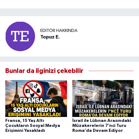
EDITÖR HAKKINDA
Topuz E.
Bunlar da ilginizi çekebilir
Fransa, 15 Yaş Altı
İsrail ile Lübnan Arasındaki
Çocukların Sosyal Medya
Müzakerelerin 7’nci Turu
Erişimini Yasakladı
Roma’da Devam Ediyor