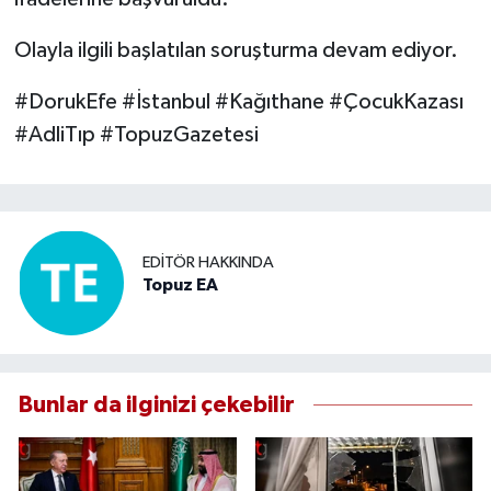
Olayla ilgili başlatılan soruşturma devam ediyor.
#DorukEfe #İstanbul #Kağıthane #ÇocukKazası
#AdliTıp #TopuzGazetesi
EDITÖR HAKKINDA
Topuz EA
Bunlar da ilginizi çekebilir