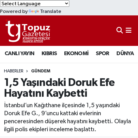
Powered by
Translate
KIBRIS
Lefkoşa Nöbetçi Eczaneler
DÜNYA
Lefkoşa Hava Durumu
CANLI YAYIN
KIBRIS
EKONOMİ
SPOR
DÜNYA
EKONOMİ
Lefkoşa Trafik Yoğunluk Haritası
MAGAZİN
Süper Lig Puan Durumu ve Fikstür
HABERLER
GÜNDEM
1,5 Yaşındaki Doruk Efe
SAĞLIK
Tüm Manşetler
Hayatını Kaybetti
SPOR
Son Dakika Haberleri
İstanbul’un Kağıthane ilçesinde 1,5 yaşındaki
Doruk Efe G., 9’uncu kattaki evlerinin
TEKNOLOJİ
Haber Arşivi
penceresinden düşerek hayatını kaybetti. Olayla
ilgili polis ekipleri inceleme başlattı.
TÜRKİYE