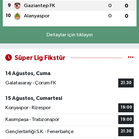
9
Gaziantep FK
0
0
10
Alanyaspor
0
0
Detaylar için tıklayın
Süper Lig Fikstür
14 Ağustos, Cuma
Galatasaray - Çorum FK
21:30
15 Ağustos, Cumartesi
Konyaspor - Rizespor
19:00
Kasımpaşa - Trabzonspor
19:00
Gençlerbirliği S.K. - Fenerbahçe
21:30