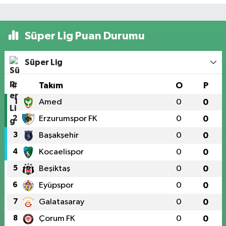
Süper Lig Puan Durumu
Süper Lig
#
Takım
O
P
1
Amed
0
0
2
Erzurumspor FK
0
0
3
Başakşehir
0
0
4
Kocaelispor
0
0
5
Beşiktaş
0
0
6
Eyüpspor
0
0
7
Galatasaray
0
0
8
Çorum FK
0
0