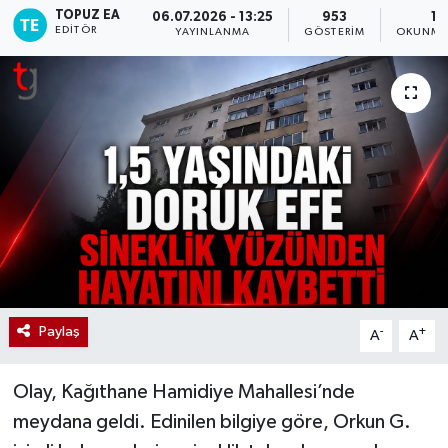
TOPUZ EA
06.07.2026 - 13:25
953
1 
EDITÖR
YAYINLANMA
GÖSTERIM
OKUNMA 
Paylaş
-
+
A
A
Olay, Kağıthane Hamidiye Mahallesi’nde
meydana geldi. Edinilen bilgiye göre, Orkun G.