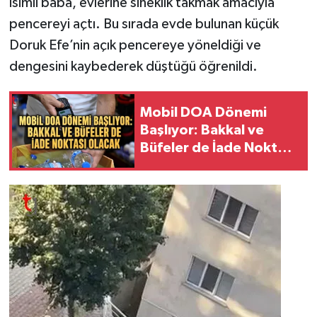
isimli baba, evlerine sineklik takmak amacıyla
pencereyi açtı. Bu sırada evde bulunan küçük
Doruk Efe’nin açık pencereye yöneldiği ve
dengesini kaybederek düştüğü öğrenildi.
Mobil DOA Dönemi
Başlıyor: Bakkal ve
Büfeler de İade Noktası
Olacak