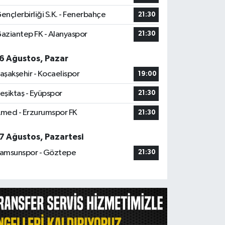
ençlerbirliği S.K. - Fenerbahçe
21:30
aziantep FK - Alanyaspor
21:30
6 Ağustos, Pazar
aşakşehir - Kocaelispor
19:00
eşiktaş - Eyüpspor
21:30
med - Erzurumspor FK
21:30
7 Ağustos, Pazartesi
amsunspor - Göztepe
21:30