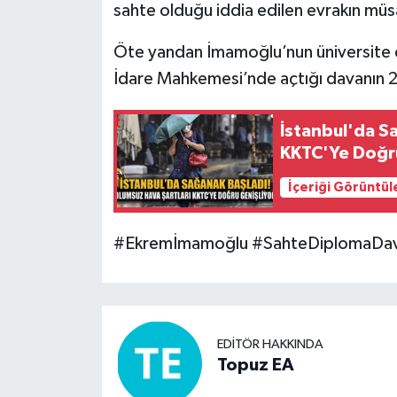
sahte olduğu iddia edilen evrakın müs
Öte yandan İmamoğlu’nun üniversite di
İdare Mahkemesi’nde açtığı davanın 2
İstanbul'da S
KKTC'Ye Doğru
İçeriği Görüntül
#Ekremİmamoğlu #SahteDiplomaDava
EDITÖR HAKKINDA
Topuz EA