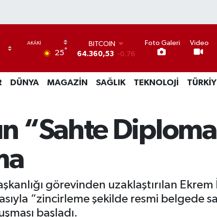
BITCOIN
64.360,53
-0.76
Foto Galeri
Video
DOLAR
°
25
47,7143
0.16
EURO
55,0317
-0.02
R
DÜNYA
MAGAZİN
SAĞLIK
TEKNOLOJİ
TÜRKİY
STERLİN
64,2463
0.07
GRAM ALTIN
6574.81
1.44
n “Sahte Diploma
BİST100
13.887
64
ma
aşkanlığı görevinden uzaklaştırılan Ekrem
asıyla “zincirleme şekilde resmi belgede s
uşması başladı.