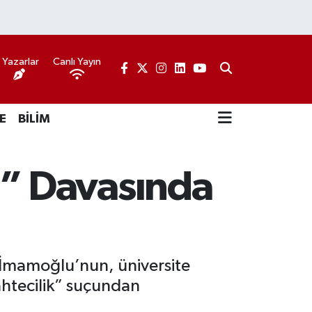
Yazarlar
Canlı Yayın
E
BİLİM
” Davasında
 İmamoğlu’nun, üniversite
ahtecilik” suçundan