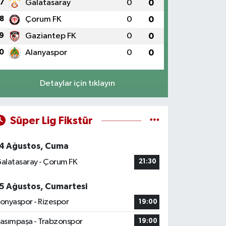
7
Galatasaray
0
0
8
Çorum FK
0
0
9
Gaziantep FK
0
0
0
Alanyaspor
0
0
Detaylar için tıklayın
Süper Lig Fikstür
4 Ağustos, Cuma
alatasaray - Çorum FK
21:30
5 Ağustos, Cumartesi
onyaspor - Rizespor
19:00
asımpaşa - Trabzonspor
19:00