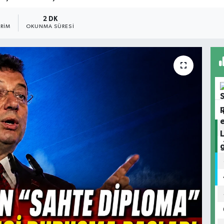
2 DK
RIM
OKUNMA SÜRESI