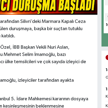
rafından Silivri’deki Marmara Kapalı Ceza
1
ülen duruşmaya, başka bir suçtan tutuklu
katıldı.
el, İBB Başkan Vekili Nuri Aslan,
lu Mehmet Selim İmamoğlu, bazı
cı ülke temsilcileri ve çok sayıda izleyici de
1
G
amoğlu, izleyiciler tarafından ayakta
1
K
tanbul 5. İdare Mahkemesi kararının dosyaya
rın kesinleşmesinin beklenmesine
K