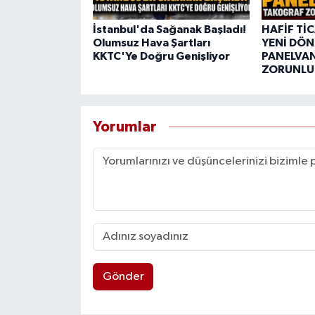
İstanbul'da Sağanak Başladı!
HAFİF Tİ
Olumsuz Hava Şartları
YENİ DÖN
KKTC'Ye Doğru Genişliyor
PANELVA
ZORUNLUL
Yorumlar
Gönder