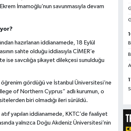
, Ekrem İmamoğlu’nun savunmasıyla devam
G
G
ıyor?
1
fından hazırlanan iddianamede, 18 Eylül
B
ının sahte olduğu iddiasıyla CİMER’e
B
 ise savcılığa şikayet dilekçesi sunulduğu
A
1
öğrenim gördüğü ve İstanbul Üniversitesi’ne
S
College of Northern Cyprus” adlı kurumun, o
elerden biri olmadığı ileri sürüldü.
a atıf yapılan iddianamede, KKTC’de faaliyet
sında yalnızca Doğu Akdeniz Üniversitesi’nin