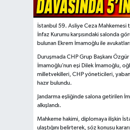
İstanbul 59. Asliye Ceza Mahkemesi ta
İnfaz Kurumu karşısındaki salonda gör
bulunan Ekrem İmamoğlu ile avukatları 
Duruşmada CHP Grup Başkanı Özgür Öz
İmamoğlu’nun eşi Dilek İmamoğlu, oğ
milletvekilleri, CHP yöneticileri, yaban
hazır bulundu.
Jandarma eşliğinde salona getirilen İm
alkışlandı.
Mahkeme hakimi, diplomaya ilişkin İs
ulaştığını belirterek, söz konusu kara