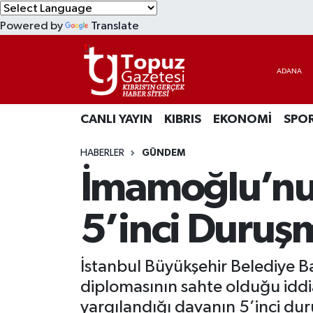
Powered by
Translate
KIBRIS
Lefkoşa Nöbetçi Eczaneler
DÜNYA
Lefkoşa Hava Durumu
CANLI YAYIN
KIBRIS
EKONOMİ
SPO
EKONOMİ
Lefkoşa Trafik Yoğunluk Haritası
HABERLER
GÜNDEM
MAGAZİN
Süper Lig Puan Durumu ve Fikstür
İmamoğlu’nu
SAĞLIK
Tüm Manşetler
5’inci Duruş
SPOR
Son Dakika Haberleri
İstanbul Büyükşehir Belediye B
TEKNOLOJİ
Haber Arşivi
diplomasının sahte olduğu iddi
TÜRKİYE
yargılandığı davanın 5’inci dur