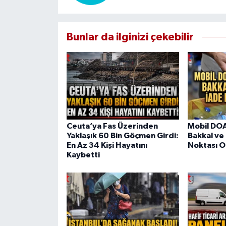
Bunlar da ilginizi çekebilir
Ceuta’ya Fas Üzerinden
Mobil DOA
Yaklaşık 60 Bin Göçmen Girdi:
Bakkal ve
En Az 34 Kişi Hayatını
Noktası O
Kaybetti