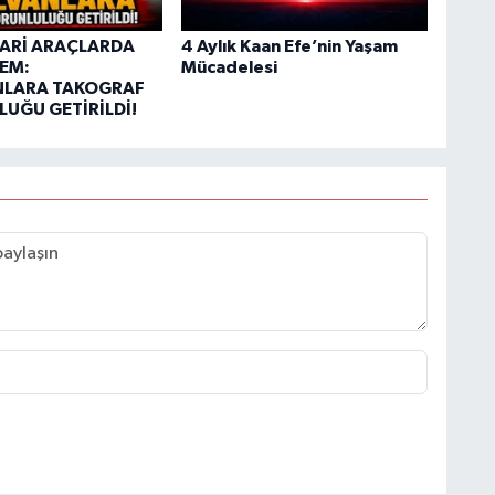
CARİ ARAÇLARDA
4 Aylık Kaan Efe’nin Yaşam
EM:
Mücadelesi
NLARA TAKOGRAF
UĞU GETİRİLDİ!