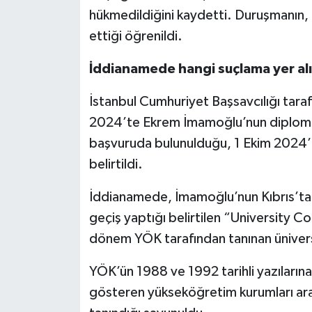
hükmedildiğini kaydetti. Duruşmanın
ettiği öğrenildi.
İddianamede hangi suçlama yer al
İstanbul Cumhuriyet Başsavcılığı tara
2024’te Ekrem İmamoğlu’nun diplomas
başvuruda bulunulduğu, 1 Ekim 2024’te
belirtildi.
İddianamede, İmamoğlu’nun Kıbrıs’ta 
geçiş yaptığı belirtilen “University 
dönem YÖK tarafından tanınan üniversit
YÖK’ün 1988 ve 1992 tarihli yazıların
gösteren yükseköğretim kurumları ara