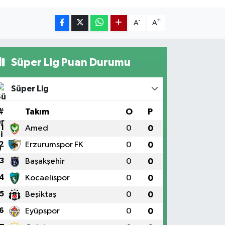
-
+
A
A
Süper Lig Puan Durumu
Süper Lig
#
Takım
O
P
1
Amed
0
0
2
Erzurumspor FK
0
0
3
Başakşehir
0
0
4
Kocaelispor
0
0
5
Beşiktaş
0
0
6
Eyüpspor
0
0