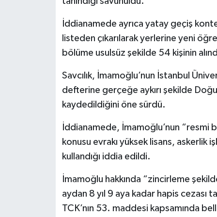
tanındığı savunuldu.
İddianamede ayrıca yatay geçiş kontenja
listeden çıkarılarak yerlerine yeni öğre
bölüme usulsüz şekilde 54 kişinin alındı
Savcılık, İmamoğlu’nun İstanbul Üniver
defterine gerçeğe aykırı şekilde Doğu
kaydedildiğini öne sürdü.
İddianamede, İmamoğlu’nun “resmi belg
konusu evrakı yüksek lisans, askerlik 
kullandığı iddia edildi.
İmamoğlu hakkında “zincirleme şekilde
aydan 8 yıl 9 aya kadar hapis cezası t
TCK’nın 53. maddesi kapsamında belli 