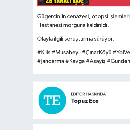
Gügercin’in cenazesi, otopsi işlemleri
Hastanesi morguna kaldırıldı.
Olayla ilgili soruşturma sürüyor.
#Kilis #Musabeyli #ÇınarKöyü #YolV
#Jandarma #Kavga #Asayiş #Günde
EDITÖR HAKKINDA
Topuz Ece