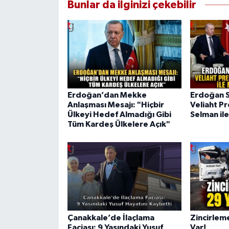
Bunlar da ilginizi çekebilir
Erdoğan’dan Mekke
Erdoğan S
Anlaşması Mesajı: "Hiçbir
Veliaht P
Ülkeyi Hedef Almadığı Gibi
Selman il
Tüm Kardeş Ülkelere Açık"
Çanakkale’de İlaçlama
Zincirlem
Faciası: 9 Yaşındaki Yusuf
Var!