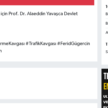
1
 için Prof. Dr. Alaeddin Yavaşca Devlet
B
B
A
ermeKavgası #TrafikKavgası #FeridGügercin
1
m
S