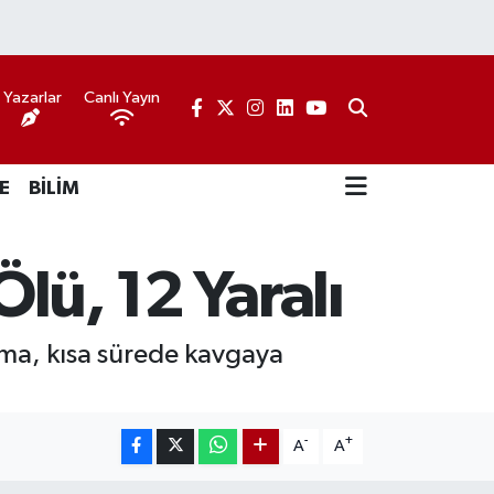
Yazarlar
Canlı Yayın
E
BİLİM
Ölü, 12 Yaralı
ışma, kısa sürede kavgaya
-
+
A
A