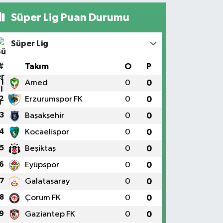
Süper Lig Puan Durumu
Süper Lig
#
Takım
O
P
1
Amed
0
0
2
Erzurumspor FK
0
0
3
Başakşehir
0
0
4
Kocaelispor
0
0
5
Beşiktaş
0
0
6
Eyüpspor
0
0
7
Galatasaray
0
0
8
Çorum FK
0
0
9
Gaziantep FK
0
0