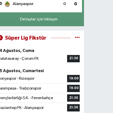
0
Alanyaspor
0
0
Detaylar için tıklayın
Süper Lig Fikstür
4 Ağustos, Cuma
alatasaray - Çorum FK
21:30
5 Ağustos, Cumartesi
onyaspor - Rizespor
19:00
asımpaşa - Trabzonspor
19:00
ençlerbirliği S.K. - Fenerbahçe
21:30
aziantep FK - Alanyaspor
21:30