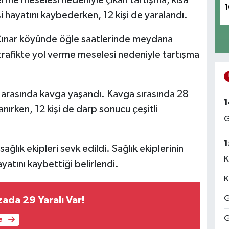
1
 hayatını kaybederken, 12 kişi de yaralandı.
lı Çınar köyünde öğle saatlerinde meydana
 trafikte yol verme meselesi nedeniyle tartışma
 arasında kavga yaşandı. Kavga sırasında 28
1
nırken, 12 kişi de darp sonucu çeşitli
G
1
ğlık ekipleri sevk edildi. Sağlık ekiplerinin
K
yatını kaybettiği belirlendi.
K
G
ada 29 Yaralı Var!
G
e