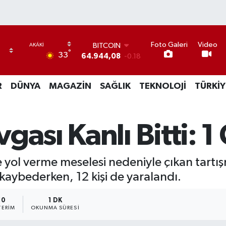
Foto Galeri
Video
BITCOIN
°
33
64.944,08
-0.18
DOLAR
47,7436
0.18
R
DÜNYA
MAGAZİN
SAĞLIK
TEKNOLOJİ
TÜRKİY
EURO
55,2510
0.32
STERLİN
64,4811
0.38
ası Kanlı Bitti: 1 
GRAM ALTIN
6660.55
0.03
BİST100
kte yol verme meselesi nedeniyle çıkan tart
13.779
-14
 kaybederken, 12 kişi de yaralandı.
10
1 DK
ERIM
OKUNMA SÜRESI