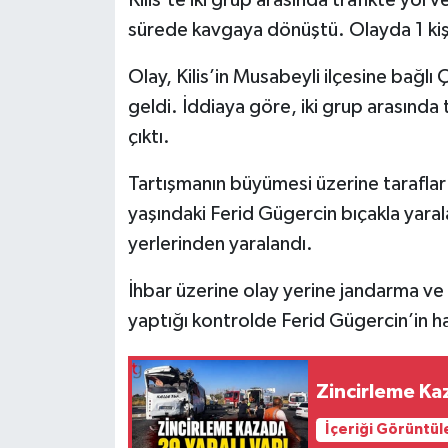
sürede kavgaya dönüştü. Olayda 1 kişi
Olay, Kilis’in Musabeyli ilçesine bağ
geldi. İddiaya göre, iki grup arasında
çıktı.
Tartışmanın büyümesi üzerine taraflar
yaşındaki Ferid Gügercin bıçakla yarala
yerlerinden yaralandı.
İhbar üzerine olay yerine jandarma ve sa
yaptığı kontrolde Ferid Gügercin’in ha
Zincirleme Kaz
İçeriği Görüntül