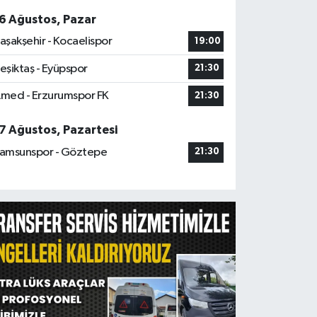
6 Ağustos, Pazar
aşakşehir - Kocaelispor
19:00
eşiktaş - Eyüpspor
21:30
med - Erzurumspor FK
21:30
7 Ağustos, Pazartesi
amsunspor - Göztepe
21:30