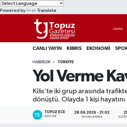
Powered by
Translate
KIBRIS
Lefkoşa Nöbetçi Eczaneler
DÜNYA
Lefkoşa Hava Durumu
CANLI YAYIN
KIBRIS
EKONOMİ
SPO
EKONOMİ
Lefkoşa Trafik Yoğunluk Haritası
HABERLER
TÜRKİYE
MAGAZİN
Süper Lig Puan Durumu ve Fikstür
Yol Verme Kavg
SAĞLIK
Tüm Manşetler
Kilis’te iki grup arasında trafi
SPOR
Son Dakika Haberleri
dönüştü. Olayda 1 kişi hayatını
TEKNOLOJİ
Haber Arşivi
TOPUZ ECE
28.06.2026 - 21:02
2
EDITÖR
YAYINLANMA
GÖST
TÜRKİYE