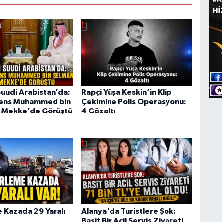
uudi Arabistan’da:
Rapçi Yüşa Keskin’in Klip
rens Muhammed bin
Çekimine Polis Operasyonu:
e Mekke’de Görüştü
4 Gözaltı
e Kazada 29 Yaralı
Alanya'da Turistlere Şok:
Basit Bir Acil Servis Ziyareti