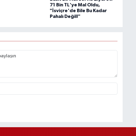
71 Bin TL'ye Mal Oldu,
"İsviçre'de Bile Bu Kadar
Pahalı Değil!"