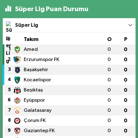
Süper Lig Puan Durumu
Süper Lig
#
Takım
O
P
1
Amed
0
0
2
Erzurumspor FK
0
0
3
Başakşehir
0
0
4
Kocaelispor
0
0
5
Beşiktaş
0
0
6
Eyüpspor
0
0
7
Galatasaray
0
0
8
Çorum FK
0
0
9
Gaziantep FK
0
0