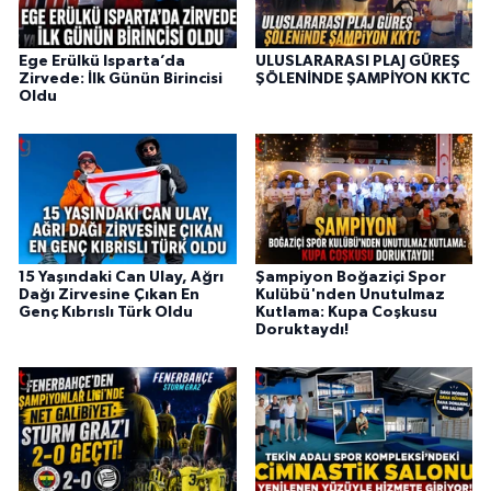
Ege Erülkü Isparta’da
ULUSLARARASI PLAJ GÜREŞ
Zirvede: İlk Günün Birincisi
ŞÖLENİNDE ŞAMPİYON KKTC
Oldu
15 Yaşındaki Can Ulay, Ağrı
Şampiyon Boğaziçi Spor
Dağı Zirvesine Çıkan En
Kulübü'nden Unutulmaz
Genç Kıbrıslı Türk Oldu
Kutlama: Kupa Coşkusu
Doruktaydı!