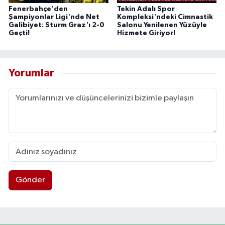
Fenerbahçe'den
Tekin Adalı Spor
Şampiyonlar Ligi'nde Net
Kompleksi'ndeki Cimnastik
Galibiyet: Sturm Graz'ı 2-0
Salonu Yenilenen Yüzüyle
Geçti!
Hizmete Giriyor!
Yorumlar
Gönder