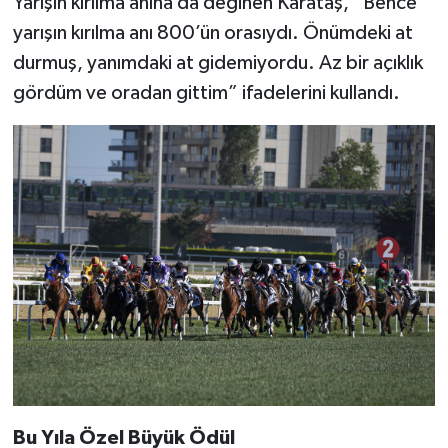
Yarışın kırılma anına da değinen Karataş, “Bence
yarışın kırılma anı 800’ün orasıydı. Önümdeki at
durmuş, yanımdaki at gidemiyordu. Az bir açıklık
gördüm ve oradan gittim” ifadelerini kullandı.
Bu Yıla Özel Büyük Ödül