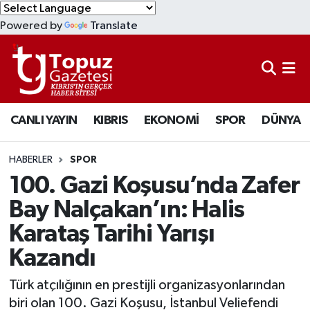
Powered by
Translate
KIBRIS
Lefkoşa Nöbetçi Eczaneler
DÜNYA
Lefkoşa Hava Durumu
CANLI YAYIN
KIBRIS
EKONOMİ
SPOR
DÜNYA
EKONOMİ
Lefkoşa Trafik Yoğunluk Haritası
MAGAZİN
Süper Lig Puan Durumu ve Fikstür
HABERLER
SPOR
100. Gazi Koşusu’nda Zafer
SAĞLIK
Tüm Manşetler
Bay Nalçakan’ın: Halis
Karataş Tarihi Yarışı
SPOR
Son Dakika Haberleri
Kazandı
TEKNOLOJİ
Haber Arşivi
Türk atçılığının en prestijli organizasyonlarından
TÜRKİYE
biri olan 100. Gazi Koşusu, İstanbul Veliefendi