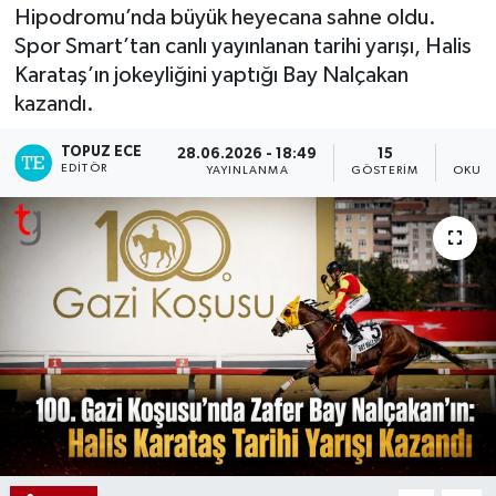
Hipodromu’nda büyük heyecana sahne oldu.
Spor Smart’tan canlı yayınlanan tarihi yarışı, Halis
Karataş’ın jokeyliğini yaptığı Bay Nalçakan
kazandı.
TOPUZ ECE
28.06.2026 - 18:49
15
EDITÖR
YAYINLANMA
GÖSTERIM
OKUNM