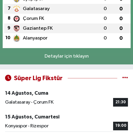
7
Galatasaray
0
0
8
Çorum FK
0
0
9
Gaziantep FK
0
0
10
Alanyaspor
0
0
Detaylar için tıklayın
Süper Lig Fikstür
14 Ağustos, Cuma
Galatasaray - Çorum FK
21:30
15 Ağustos, Cumartesi
Konyaspor - Rizespor
19:00