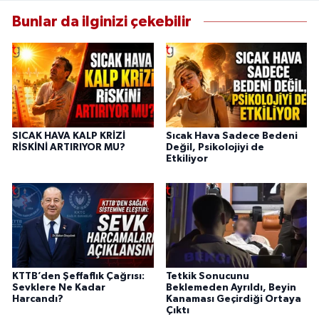
Bunlar da ilginizi çekebilir
SICAK HAVA KALP KRİZİ
Sıcak Hava Sadece Bedeni
RİSKİNİ ARTIRIYOR MU?
Değil, Psikolojiyi de
Etkiliyor
KTTB’den Şeffaflık Çağrısı:
Tetkik Sonucunu
Sevklere Ne Kadar
Beklemeden Ayrıldı, Beyin
Harcandı?
Kanaması Geçirdiği Ortaya
Çıktı