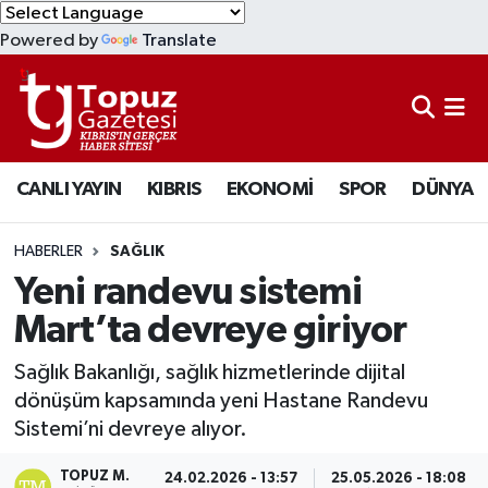
Powered by
Translate
KIBRIS
Lefkoşa Nöbetçi Eczaneler
DÜNYA
Lefkoşa Hava Durumu
CANLI YAYIN
KIBRIS
EKONOMİ
SPOR
DÜNYA
EKONOMİ
Lefkoşa Trafik Yoğunluk Haritası
MAGAZİN
Süper Lig Puan Durumu ve Fikstür
HABERLER
SAĞLIK
Yeni randevu sistemi
SAĞLIK
Tüm Manşetler
Mart’ta devreye giriyor
SPOR
Son Dakika Haberleri
Sağlık Bakanlığı, sağlık hizmetlerinde dijital
dönüşüm kapsamında yeni Hastane Randevu
TEKNOLOJİ
Haber Arşivi
Sistemi’ni devreye alıyor.
TÜRKİYE
TOPUZ M.
24.02.2026 - 13:57
25.05.2026 - 18:08