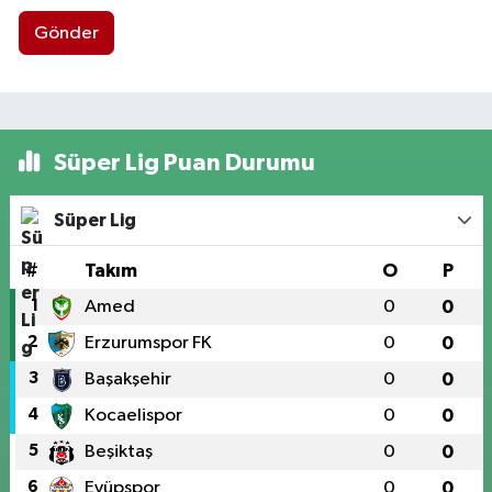
Gönder
Süper Lig Puan Durumu
Süper Lig
#
Takım
O
P
1
Amed
0
0
2
Erzurumspor FK
0
0
3
Başakşehir
0
0
4
Kocaelispor
0
0
5
Beşiktaş
0
0
6
Eyüpspor
0
0