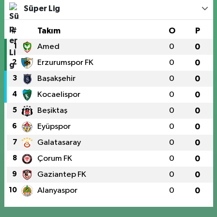
Süper Lig
#
Takım
O
P
1
Amed
0
0
2
Erzurumspor FK
0
0
3
Başakşehir
0
0
4
Kocaelispor
0
0
5
Beşiktaş
0
0
6
Eyüpspor
0
0
7
Galatasaray
0
0
8
Çorum FK
0
0
9
Gaziantep FK
0
0
10
Alanyaspor
0
0