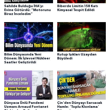
Sahilde Bulduğu İHA’yı
Biberde Limitin 158 Katı
Evine Götürdü: “Motorunu
Kimyasal Tespit Edildi
Biraz İnceledim”
Bilim Dünyasında Yeni
Kutup Işıkları Uzaydan
Dönem: İlk İşlevsel Nükleer
Büyüledi
Saatler Geliştirildi
Dünyaca Ünlü Pandemi
Çin'den Dünyayı Sarsacak
Uzmanı Arnaud Fontanet
Hamle: 'Toplu Klonlama'