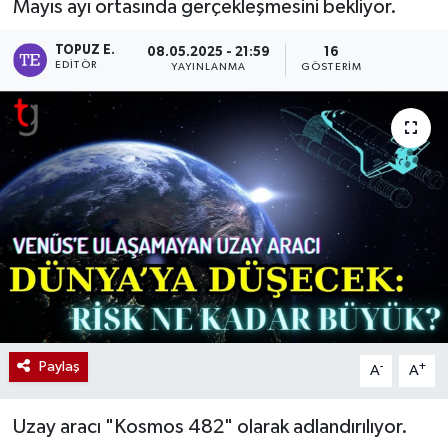
Mayıs ayı ortasında gerçekleşmesini bekliyor.
TOPUZ E.
08.05.2025 - 21:59
16
EDITÖR
YAYINLANMA
GÖSTERIM
Paylaş
-
+
A
A
Uzay aracı "Kosmos 482" olarak adlandırılıyor.