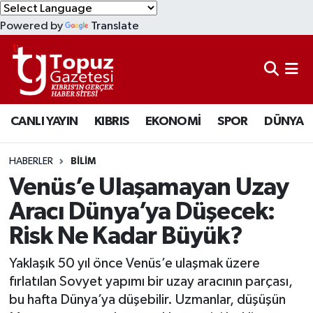
Powered by
Translate
KIBRIS
Lefkoşa Nöbetçi Eczaneler
DÜNYA
Lefkoşa Hava Durumu
CANLI YAYIN
KIBRIS
EKONOMİ
SPOR
DÜNYA
EKONOMİ
Lefkoşa Trafik Yoğunluk Haritası
MAGAZİN
Süper Lig Puan Durumu ve Fikstür
HABERLER
BİLİM
Venüs’e Ulaşamayan Uzay
SAĞLIK
Tüm Manşetler
Aracı Dünya’ya Düşecek:
Risk Ne Kadar Büyük?
SPOR
Son Dakika Haberleri
Yaklaşık 50 yıl önce Venüs’e ulaşmak üzere
TEKNOLOJİ
Haber Arşivi
fırlatılan Sovyet yapımı bir uzay aracının parçası,
bu hafta Dünya’ya düşebilir. Uzmanlar, düşüşün
TÜRKİYE