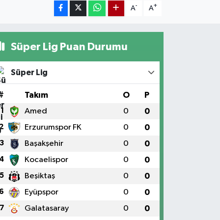
-
+
A
A
Süper Lig Puan Durumu
Süper Lig
#
Takım
O
P
1
Amed
0
0
2
Erzurumspor FK
0
0
3
Başakşehir
0
0
4
Kocaelispor
0
0
5
Beşiktaş
0
0
6
Eyüpspor
0
0
7
Galatasaray
0
0