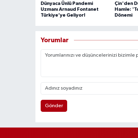
Dünyaca Ünlü Pandemi
Çin'den D
Uzmanı Arnaud Fontanet
Hamle: 'T
Türkiye’ye Geliyor!
Dönemi
Yorumlar
Gönder