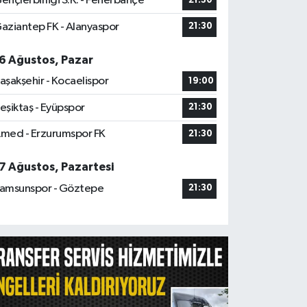
ençlerbirliği S.K. - Fenerbahçe
21:30
aziantep FK - Alanyaspor
21:30
6 Ağustos, Pazar
aşakşehir - Kocaelispor
19:00
eşiktaş - Eyüpspor
21:30
med - Erzurumspor FK
21:30
7 Ağustos, Pazartesi
amsunspor - Göztepe
21:30