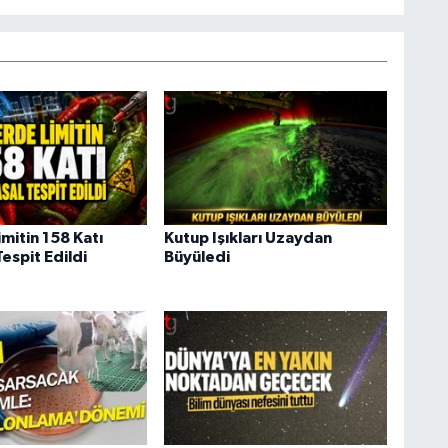
mitin 158 Katı
Kutup Işıkları Uzaydan
espit Edildi
Büyüledi