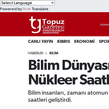
Powered by
Translate
KIBRIS
Lefkoşa Nöbetçi Eczaneler
DÜNYA
Lefkoşa Hava Durumu
CANLI YAYIN
KIBRIS
EKONOMİ
SPO
EKONOMİ
Lefkoşa Trafik Yoğunluk Haritası
HABERLER
BİLİM
MAGAZİN
Süper Lig Puan Durumu ve Fikstür
Bilim Dünyası
SAĞLIK
Tüm Manşetler
Nükleer Saatle
SPOR
Son Dakika Haberleri
Bilim insanları, zamanı atomun ç
TEKNOLOJİ
Haber Arşivi
saatleri geliştirdi.
TÜRKİYE