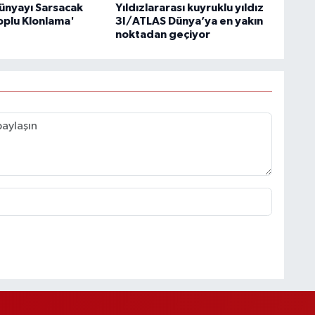
ünyayı Sarsacak
Yıldızlararası kuyruklu yıldız
oplu Klonlama'
3I/ATLAS Dünya’ya en yakın
noktadan geçiyor