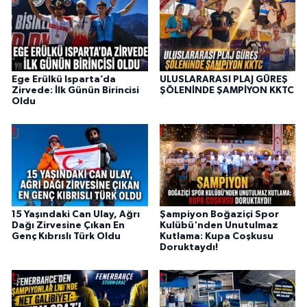
Ege Erülkü Isparta’da
ULUSLARARASI PLAJ GÜREŞ
Zirvede: İlk Günün Birincisi
ŞÖLENİNDE ŞAMPİYON KKTC
Oldu
15 Yaşındaki Can Ulay, Ağrı
Şampiyon Boğaziçi Spor
Dağı Zirvesine Çıkan En
Kulübü'nden Unutulmaz
Genç Kıbrıslı Türk Oldu
Kutlama: Kupa Coşkusu
Doruktaydı!