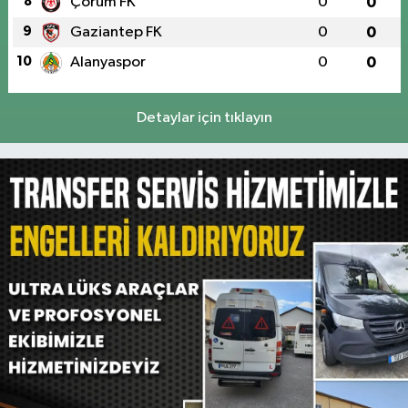
8
Çorum FK
0
0
9
Gaziantep FK
0
0
10
Alanyaspor
0
0
Detaylar için tıklayın