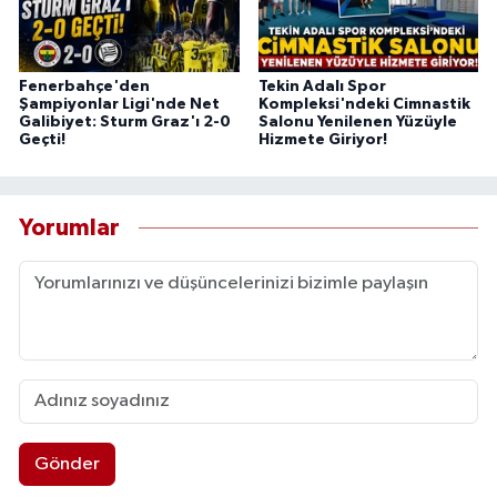
Fenerbahçe'den
Tekin Adalı Spor
Şampiyonlar Ligi'nde Net
Kompleksi'ndeki Cimnastik
Galibiyet: Sturm Graz'ı 2-0
Salonu Yenilenen Yüzüyle
Geçti!
Hizmete Giriyor!
Yorumlar
Gönder