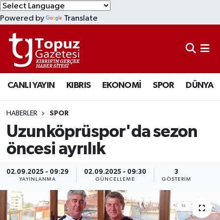
Powered by
Translate
KIBRIS
Lefkoşa Nöbetçi Eczaneler
DÜNYA
Lefkoşa Hava Durumu
CANLI YAYIN
KIBRIS
EKONOMİ
SPOR
DÜNYA
EKONOMİ
Lefkoşa Trafik Yoğunluk Haritası
MAGAZİN
Süper Lig Puan Durumu ve Fikstür
HABERLER
SPOR
Uzunköprüspor'da sezon
SAĞLIK
Tüm Manşetler
öncesi ayrılık
SPOR
Son Dakika Haberleri
02.09.2025 - 09:29
02.09.2025 - 09:30
3
YAYINLANMA
GÜNCELLEME
GÖSTERIM
TEKNOLOJİ
Haber Arşivi
TÜRKİYE