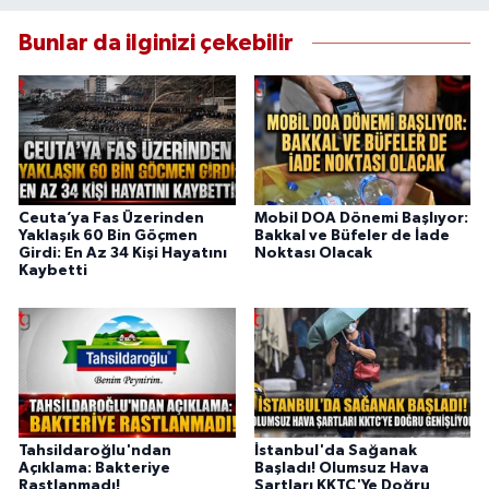
Bunlar da ilginizi çekebilir
Ceuta’ya Fas Üzerinden
Mobil DOA Dönemi Başlıyor:
Yaklaşık 60 Bin Göçmen
Bakkal ve Büfeler de İade
Girdi: En Az 34 Kişi Hayatını
Noktası Olacak
Kaybetti
Tahsildaroğlu'ndan
İstanbul'da Sağanak
Açıklama: Bakteriye
Başladı! Olumsuz Hava
Rastlanmadı!
Şartları KKTC'Ye Doğru