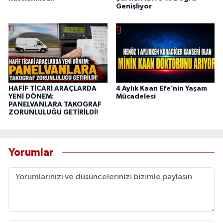
Genişliyor
HAFİF TİCARİ ARAÇLARDA
4 Aylık Kaan Efe’nin Yaşam
YENİ DÖNEM:
Mücadelesi
PANELVANLARA TAKOGRAF
ZORUNLULUĞU GETİRİLDİ!
Yorumlar