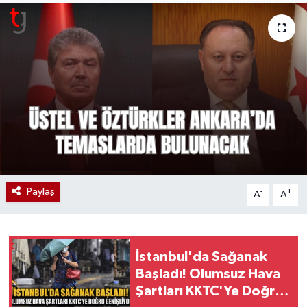
Paylaş
-
+
A
A
İstanbul'da Sağanak
Başladı! Olumsuz Hava
Şartları KKTC'Ye Doğru