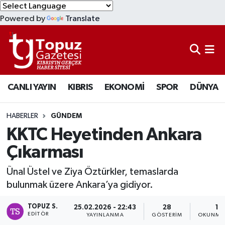
Powered by
Translate
KIBRIS
Lefkoşa Nöbetçi Eczaneler
DÜNYA
Lefkoşa Hava Durumu
CANLI YAYIN
KIBRIS
EKONOMİ
SPOR
DÜNYA
EKONOMİ
Lefkoşa Trafik Yoğunluk Haritası
MAGAZİN
Süper Lig Puan Durumu ve Fikstür
HABERLER
GÜNDEM
KKTC Heyetinden Ankara
SAĞLIK
Tüm Manşetler
Çıkarması
SPOR
Son Dakika Haberleri
Ünal Üstel ve Ziya Öztürkler, temaslarda
bulunmak üzere Ankara’ya gidiyor.
TEKNOLOJİ
Haber Arşivi
TOPUZ S.
25.02.2026 - 22:43
28
1 
EDITÖR
YAYINLANMA
GÖSTERIM
OKUNMA 
TÜRKİYE