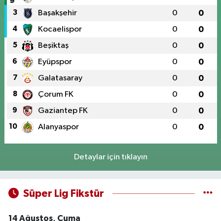
3
Başakşehir
0
0
4
Kocaelispor
0
0
5
Beşiktaş
0
0
6
Eyüpspor
0
0
7
Galatasaray
0
0
8
Çorum FK
0
0
9
Gaziantep FK
0
0
10
Alanyaspor
0
0
Detaylar için tıklayın
Süper Lig Fikstür
14 Ağustos, Cuma