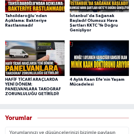
Tahsildaroğlu'ndan
İstanbul'da Sağanak
Açıklama: Bakteriye
Başladı! Olumsuz Hava
Rastlanmadı!
Şartları KKTC'Ye Doğru
Genişliyor
HAFİF TİCARİ ARAÇLARDA
4 Aylık Kaan Efe’nin Yaşam
YENİ DÖNEM:
Mücadelesi
PANELVANLARA TAKOGRAF
ZORUNLULUĞU GETİRİLDİ!
Yorumlar