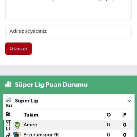
Gönder
Süper Lig Puan Durumu
Süper Lig
#
Takım
O
P
1
Amed
0
0
2
Erzurumspor FK
0
0