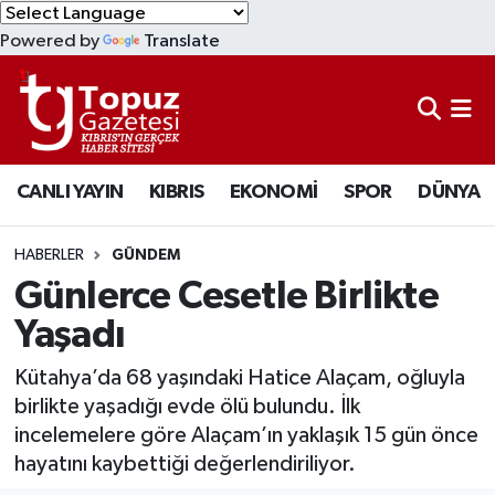
Powered by
Translate
KIBRIS
Lefkoşa Nöbetçi Eczaneler
DÜNYA
Lefkoşa Hava Durumu
CANLI YAYIN
KIBRIS
EKONOMİ
SPOR
DÜNYA
EKONOMİ
Lefkoşa Trafik Yoğunluk Haritası
MAGAZİN
Süper Lig Puan Durumu ve Fikstür
HABERLER
GÜNDEM
Günlerce Cesetle Birlikte
SAĞLIK
Tüm Manşetler
Yaşadı
SPOR
Son Dakika Haberleri
Kütahya’da 68 yaşındaki Hatice Alaçam, oğluyla
birlikte yaşadığı evde ölü bulundu. İlk
TEKNOLOJİ
Haber Arşivi
incelemelere göre Alaçam’ın yaklaşık 15 gün önce
hayatını kaybettiği değerlendiriliyor.
TÜRKİYE