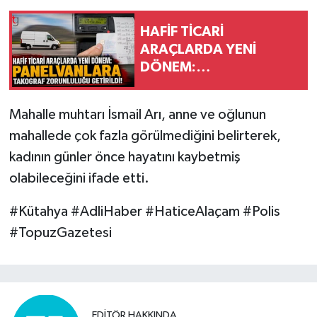
HAFİF TİCARİ
ARAÇLARDA YENİ
DÖNEM:
PANELVANLARA
TAKOGRAF
Mahalle muhtarı İsmail Arı, anne ve oğlunun
ZORUNLULUĞU
mahallede çok fazla görülmediğini belirterek,
GETİRİLDİ!
kadının günler önce hayatını kaybetmiş
olabileceğini ifade etti.
#Kütahya #AdliHaber #HaticeAlaçam #Polis
#TopuzGazetesi
EDITÖR HAKKINDA