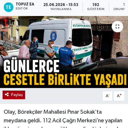
TOPUZ EA
25.06.2026 - 15:53
192
1 
EDITÖR
YAYINLANMA
GÖSTERIM
OKUNMA
Paylaş
-
+
A
A
Olay, Börekçiler Mahallesi Pınar Sokak’ta
meydana geldi. 112 Acil Çağrı Merkezi’ne yapılan