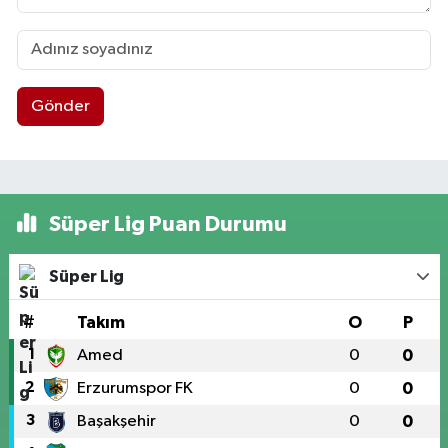
Gönder
Süper Lig Puan Durumu
Süper Lig
#
Takım
O
P
1
Amed
0
0
2
Erzurumspor FK
0
0
3
Başakşehir
0
0