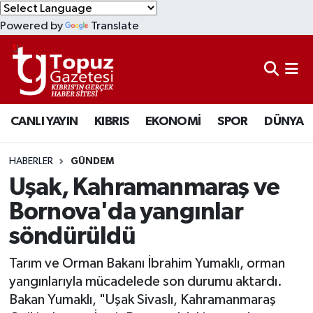
Powered by
Translate
KIBRIS
Lefkoşa Nöbetçi Eczaneler
DÜNYA
Lefkoşa Hava Durumu
CANLI YAYIN
KIBRIS
EKONOMİ
SPOR
DÜNYA
EKONOMİ
Lefkoşa Trafik Yoğunluk Haritası
MAGAZİN
Süper Lig Puan Durumu ve Fikstür
HABERLER
GÜNDEM
Uşak, Kahramanmaraş ve
SAĞLIK
Tüm Manşetler
Bornova'da yangınlar
söndürüldü
SPOR
Son Dakika Haberleri
Tarım ve Orman Bakanı İbrahim Yumaklı, orman
TEKNOLOJİ
Haber Arşivi
yangınlarıyla mücadelede son durumu aktardı.
Bakan Yumaklı, "Uşak Sivaslı, Kahramanmaraş
TÜRKİYE