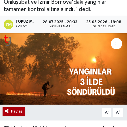
Onikişubat ve İzmir Bornova'daki yangınlar
tamamen kontrol altına alındı." dedi.
TOPUZ M.
28.07.2025 - 20:33
25.05.2026 - 18:08
EDITÖR
YAYINLANMA
GÜNCELLEME
Paylaş
-
+
A
A