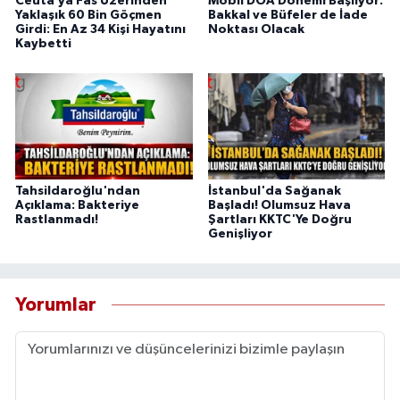
Ceuta’ya Fas Üzerinden
Mobil DOA Dönemi Başlıyor:
Yaklaşık 60 Bin Göçmen
Bakkal ve Büfeler de İade
Girdi: En Az 34 Kişi Hayatını
Noktası Olacak
Kaybetti
Tahsildaroğlu'ndan
İstanbul'da Sağanak
Açıklama: Bakteriye
Başladı! Olumsuz Hava
Rastlanmadı!
Şartları KKTC'Ye Doğru
Genişliyor
Yorumlar