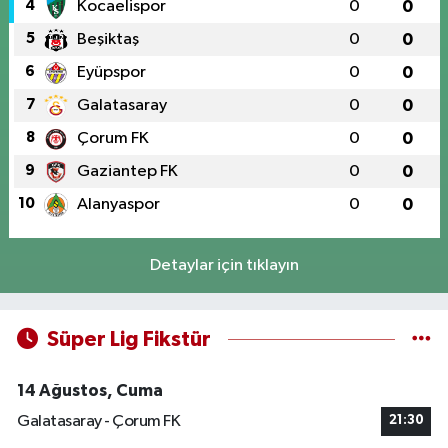
4
Kocaelispor
0
0
5
Beşiktaş
0
0
6
Eyüpspor
0
0
7
Galatasaray
0
0
8
Çorum FK
0
0
9
Gaziantep FK
0
0
10
Alanyaspor
0
0
Detaylar için tıklayın
Süper Lig Fikstür
14 Ağustos, Cuma
Galatasaray - Çorum FK
21:30