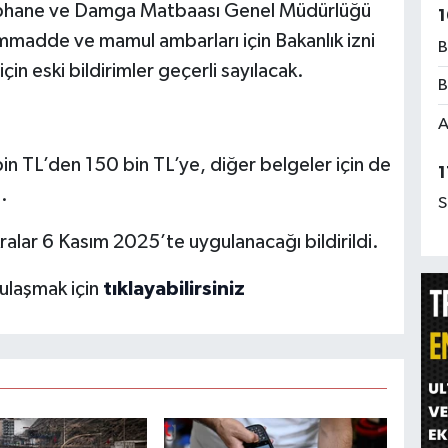
rphane ve Damga Matbaası Genel Müdürlüğü
1
ammadde ve mamul ambarları için Bakanlık izni
B
çin eski bildirimler geçerli sayılacak.
B
A
in TL’den 150 bin TL’ye, diğer belgeler için de
1
.
S
kralar 6 Kasım 2025’te uygulanacağı bildirildi.
 ulaşmak için
tıklayabilirsiniz