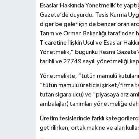
Esaslar Hakkında Yönetmelik’te yaptığı
Gazete’de duyurdu. Tesis Kurma Uygun
diğer belgeler için de benzer oranlard
Tarım ve Orman Bakanlığı tarafından h
Ticaretine İlişkin Usul ve Esaslar Hak
Yönetmelik,” bugünkü Resmi Gazete’de
tarihli ve 27749 sayılı yönetmeliği kap
Yönetmelikte, “tütün mamulü kutularını
“tütün mamulü üreticisi şirket/firma tar
tutan sigara ucu) ve “piyasaya arz amb
ambalajlar) tanımları yönetmeliğe dahil
Üretim tesislerinde farklı kategorilerde
getirilirken, ortak makine ve alan kulla