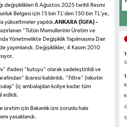
1
 değişiklikleri 6 Ağustos 2025 tarihli Resmi
luk Belgesi için 15 bin TL’den 150 bin TL’ye,
a yükseltmeler yapıldı.
ANKARA (İGFA) -
azırlanan “Tütün Mamullerinin Üretim ve
kında Yönetmelikte Değişiklik Yapılmasına Dair
 yayımlandı. Değişiklikler, 4 Kasım 2010
1
sıyor.
G
” ifadesi “kutuyu” olarak sadeleştirildi ve
1
afından” ibaresi kaldırıldı. “Filtre” (nikotin
K
alajı” (iç ambalajdan koliye kadar tüm
 edildi.
K
G
 üretim için Bakanlık izni zorunlu hale
nımı yasaklandı.
G