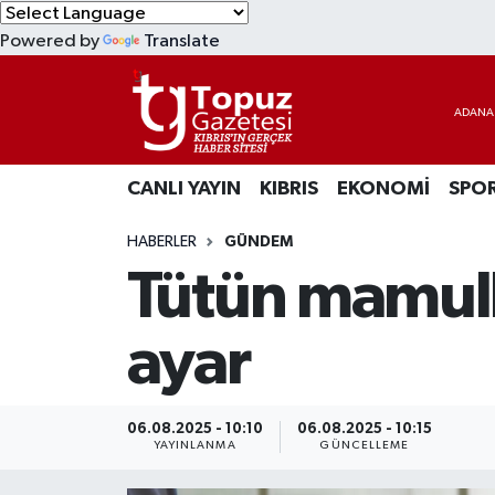
Powered by
Translate
KIBRIS
Lefkoşa Nöbetçi Eczaneler
DÜNYA
Lefkoşa Hava Durumu
CANLI YAYIN
KIBRIS
EKONOMİ
SPO
EKONOMİ
Lefkoşa Trafik Yoğunluk Haritası
HABERLER
GÜNDEM
MAGAZİN
Süper Lig Puan Durumu ve Fikstür
Tütün mamulle
SAĞLIK
Tüm Manşetler
ayar
SPOR
Son Dakika Haberleri
TEKNOLOJİ
Haber Arşivi
06.08.2025 - 10:10
06.08.2025 - 10:15
YAYINLANMA
GÜNCELLEME
TÜRKİYE