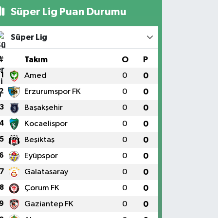
Süper Lig Puan Durumu
Süper Lig
#
Takım
O
P
1
Amed
0
0
2
Erzurumspor FK
0
0
3
Başakşehir
0
0
4
Kocaelispor
0
0
5
Beşiktaş
0
0
6
Eyüpspor
0
0
7
Galatasaray
0
0
8
Çorum FK
0
0
9
Gaziantep FK
0
0