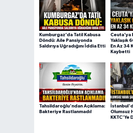
Kumburgaz’da Tatil Kabusa
Ceuta’ya 
Döndü: Aile Pansiyonda
Yaklaşık 
Saldırıya Uğradığını İddia Etti
En Az 34 K
Kaybetti
Tahsildaroğlu'ndan Açıklama:
İstanbul'
Bakteriye Rastlanmadı!
Olumsuz H
KKTC'Ye D