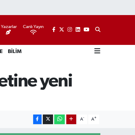
Yazarlar
Canlı Yayın
E
BİLİM
etine yeni
-
+
A
A