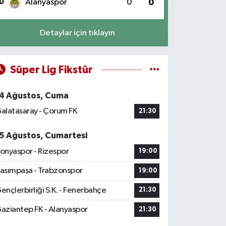
0
Alanyaspor
0
0
Detaylar için tıklayın
Süper Lig Fikstür
4 Ağustos, Cuma
alatasaray - Çorum FK
21:30
5 Ağustos, Cumartesi
onyaspor - Rizespor
19:00
asımpaşa - Trabzonspor
19:00
ençlerbirliği S.K. - Fenerbahçe
21:30
aziantep FK - Alanyaspor
21:30