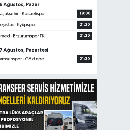
6 Ağustos, Pazar
aşakşehir - Kocaelispor
19:00
eşiktaş - Eyüpspor
21:30
med - Erzurumspor FK
21:30
7 Ağustos, Pazartesi
amsunspor - Göztepe
21:30