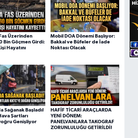
Fas Üzerinden
Mobil DOA Dönemi Başlıyor:
60 Bin Göçmen Girdi:
Bakkal ve Büfeler de İade
işi Hayatını
Noktası Olacak
da Sağanak Başladı!
HAFİF TİCARİ ARAÇLARDA
ava Şartları
YENİ DÖNEM:
oğru Genişliyor
PANELVANLARA TAKOGRAF
ZORUNLULUĞU GETİRİLDİ!