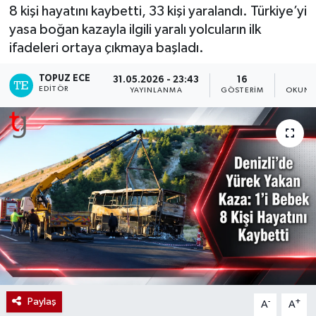
8 kişi hayatını kaybetti, 33 kişi yaralandı. Türkiye’yi
yasa boğan kazayla ilgili yaralı yolcuların ilk
ifadeleri ortaya çıkmaya başladı.
TOPUZ ECE
31.05.2026 - 23:43
16
2
EDITÖR
YAYINLANMA
GÖSTERIM
OKUNM
Paylaş
-
+
A
A