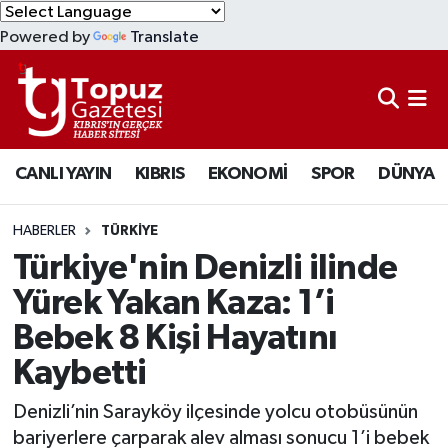
Powered by
Translate
KIBRIS
Lefkoşa Nöbetçi Eczaneler
DÜNYA
Lefkoşa Hava Durumu
CANLI YAYIN
KIBRIS
EKONOMİ
SPOR
DÜNYA
EKONOMİ
Lefkoşa Trafik Yoğunluk Haritası
MAGAZİN
Süper Lig Puan Durumu ve Fikstür
HABERLER
TÜRKİYE
Türkiye'nin Denizli ilinde
SAĞLIK
Tüm Manşetler
Yürek Yakan Kaza: 1’i
Bebek 8 Kişi Hayatını
SPOR
Son Dakika Haberleri
Kaybetti
TEKNOLOJİ
Haber Arşivi
Denizli’nin Sarayköy ilçesinde yolcu otobüsünün
TÜRKİYE
bariyerlere çarparak alev alması sonucu 1’i bebek