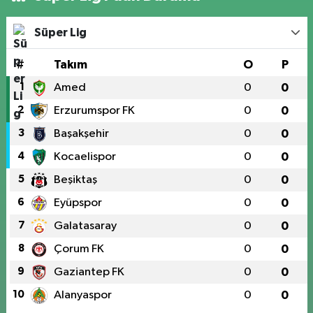
Süper Lig
#
Takım
O
P
1
Amed
0
0
2
Erzurumspor FK
0
0
3
Başakşehir
0
0
4
Kocaelispor
0
0
5
Beşiktaş
0
0
6
Eyüpspor
0
0
7
Galatasaray
0
0
8
Çorum FK
0
0
9
Gaziantep FK
0
0
10
Alanyaspor
0
0