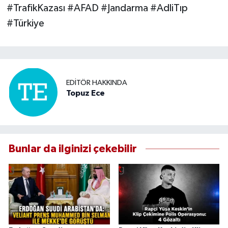
#TrafikKazası #AFAD #Jandarma #AdliTıp
#Türkiye
EDITÖR HAKKINDA
Topuz Ece
Bunlar da ilginizi çekebilir