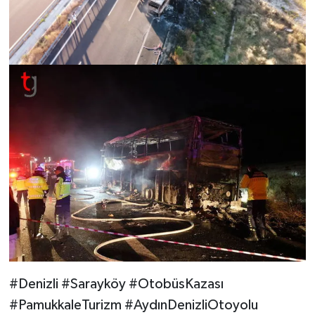
#Denizli #Sarayköy #OtobüsKazası
#PamukkaleTurizm #AydınDenizliOtoyolu