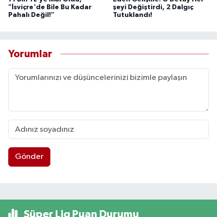
"İsviçre'de Bile Bu Kadar
şeyi Değiştirdi, 2 Dalgıç
Pahalı Değil!"
Tutuklandı!
Yorumlar
Gönder
Süper Lig Puan Durumu