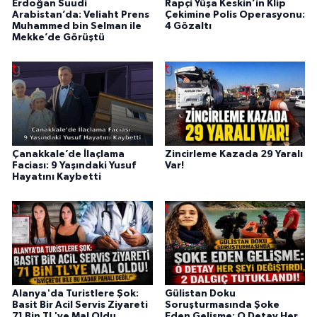
Erdoğan Suudi
Rapçi Yüşa Keskin’in Klip
Arabistan’da: Veliaht Prens
Çekimine Polis Operasyonu:
Muhammed bin Selman ile
4 Gözaltı
Mekke’de Görüştü
Çanakkale’de İlaçlama
Zincirleme Kazada 29 Yaralı
Faciası: 9 Yaşındaki Yusuf
Var!
Hayatını Kaybetti
Alanya'da Turistlere Şok:
Gülistan Doku
Basit Bir Acil Servis Ziyareti
Soruşturmasında Şoke
71 Bin TL'ye Mal Oldu,
Eden Gelişme: O Detay Her