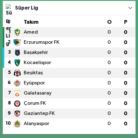
Süper Lig
#
Takım
O
P
1
Amed
0
0
2
Erzurumspor FK
0
0
3
Başakşehir
0
0
4
Kocaelispor
0
0
5
Beşiktaş
0
0
6
Eyüpspor
0
0
7
Galatasaray
0
0
8
Çorum FK
0
0
9
Gaziantep FK
0
0
10
Alanyaspor
0
0