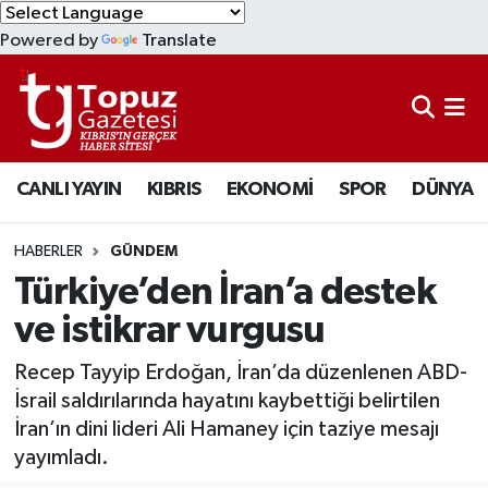
Powered by
Translate
KIBRIS
Lefkoşa Nöbetçi Eczaneler
DÜNYA
Lefkoşa Hava Durumu
CANLI YAYIN
KIBRIS
EKONOMİ
SPOR
DÜNYA
EKONOMİ
Lefkoşa Trafik Yoğunluk Haritası
MAGAZİN
Süper Lig Puan Durumu ve Fikstür
HABERLER
GÜNDEM
Türkiye’den İran’a destek
SAĞLIK
Tüm Manşetler
ve istikrar vurgusu
SPOR
Son Dakika Haberleri
Recep Tayyip Erdoğan, İran’da düzenlenen ABD-
İsrail saldırılarında hayatını kaybettiği belirtilen
TEKNOLOJİ
Haber Arşivi
İran’ın dini lideri Ali Hamaney için taziye mesajı
yayımladı.
TÜRKİYE