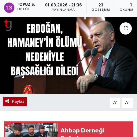
TOPUZ S.
01.03.2026 - 21:36
23
1 D
EDITÖR
YAYINLANMA
GÖSTERIM
OKUNMA 
Paylaş
-
+
A
A
Ahbap Derneği