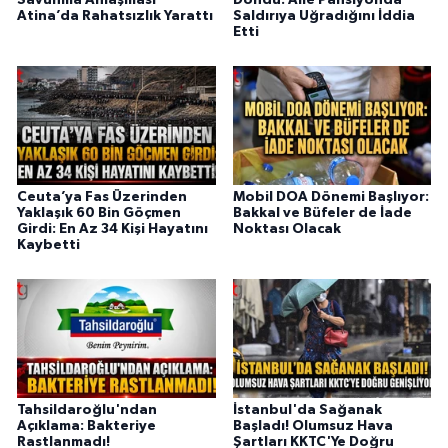
Savunma Anlaşması
Döndü: Aile Pansiyonda
Atina’da Rahatsızlık Yarattı
Saldırıya Uğradığını İddia
Etti
Ceuta’ya Fas Üzerinden
Mobil DOA Dönemi Başlıyor:
Yaklaşık 60 Bin Göçmen
Bakkal ve Büfeler de İade
Girdi: En Az 34 Kişi Hayatını
Noktası Olacak
Kaybetti
Tahsildaroğlu'ndan
İstanbul'da Sağanak
Açıklama: Bakteriye
Başladı! Olumsuz Hava
Rastlanmadı!
Şartları KKTC'Ye Doğru