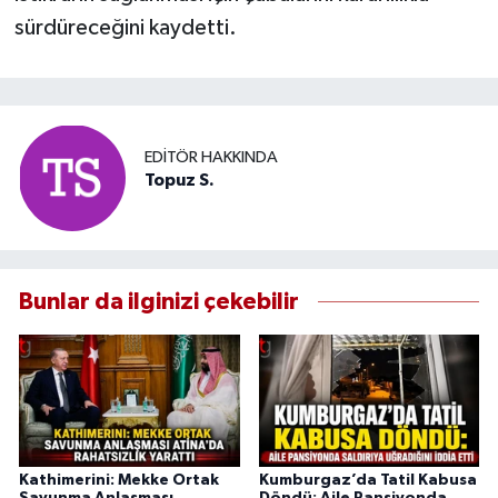
sürdüreceğini kaydetti.
EDITÖR HAKKINDA
Topuz S.
Bunlar da ilginizi çekebilir
Kathimerini: Mekke Ortak
Kumburgaz’da Tatil Kabusa