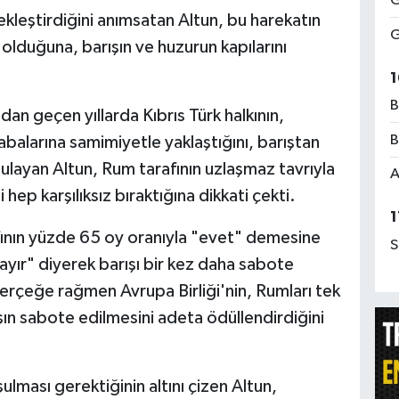
G
ekleştirdiğini anımsatan Altun, bu harekatın
G
ı olduğuna, barışın ve huzurun kapılarını
1
B
an geçen yıllarda Kıbrıs Türk halkının,
B
alarına samimiyetle yaklaştığını, barıştan
layan Altun, Rum tarafının uzlaşmaz tavrıyla
A
ni hep karşılıksız bıraktığına dikkati çekti.
1
fının yüzde 65 oy oranıyla "evet" demesine
S
ayır" diyerek barışı bir kez daha sabote
 gerçeğe rağmen Avrupa Birliği'nin, Rumları tek
ışın sabote edilmesini adeta ödüllendirdiğini
ulması gerektiğinin altını çizen Altun,