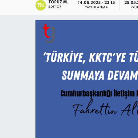
TOPUZ M.
14.06.2025 - 23:15
25.05.
EDITÖR
YAYINLANMA
GÜ