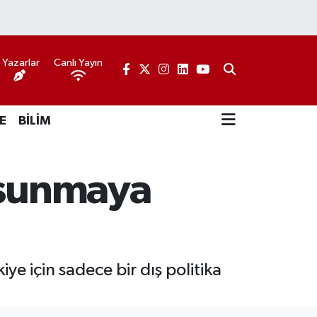
Yazarlar
Canlı Yayın
E
BİLİM
i sunmaya
ye için sadece bir dış politika