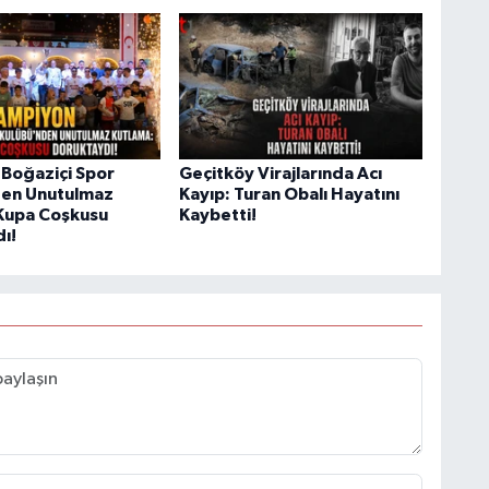
Boğaziçi Spor
Geçitköy Virajlarında Acı
den Unutulmaz
Kayıp: Turan Obalı Hayatını
Kupa Coşkusu
Kaybetti!
ı!