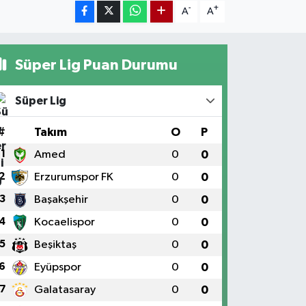
-
+
A
A
Süper Lig Puan Durumu
Süper Lig
#
Takım
O
P
1
Amed
0
0
2
Erzurumspor FK
0
0
3
Başakşehir
0
0
4
Kocaelispor
0
0
5
Beşiktaş
0
0
6
Eyüpspor
0
0
7
Galatasaray
0
0