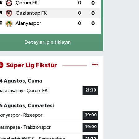
8
Çorum FK
0
0
9
Gaziantep FK
0
0
0
Alanyaspor
0
0
Detaylar için tıklayın
Süper Lig Fikstür
4 Ağustos, Cuma
alatasaray - Çorum FK
21:30
5 Ağustos, Cumartesi
onyaspor - Rizespor
19:00
asımpaşa - Trabzonspor
19:00