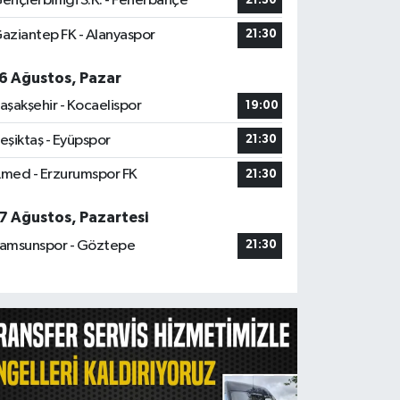
ençlerbirliği S.K. - Fenerbahçe
21:30
aziantep FK - Alanyaspor
21:30
6 Ağustos, Pazar
aşakşehir - Kocaelispor
19:00
eşiktaş - Eyüpspor
21:30
med - Erzurumspor FK
21:30
7 Ağustos, Pazartesi
amsunspor - Göztepe
21:30