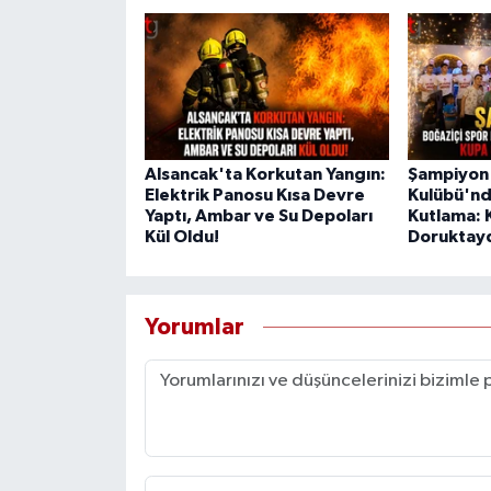
Alsancak'ta Korkutan Yangın:
Şampiyon 
Elektrik Panosu Kısa Devre
Kulübü'n
Yaptı, Ambar ve Su Depoları
Kutlama: 
Kül Oldu!
Doruktayd
Yorumlar