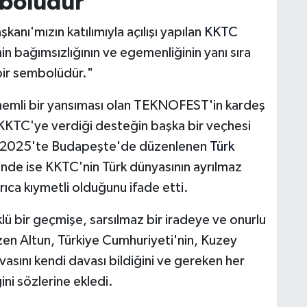
mbolüdür"
nı'mızın katılımıyla açılışı yapılan
KKTC
in bağımsızlığının ve egemenliğinin yanı sıra
 bir sembolüdür."
 önemli bir yansıması olan TEKNOFEST'in kardeş
KKTC'ye verdiği desteğin başka bir veçhesi
ıs 2025'te Budapeşte'de düzenlenen
Türk
nde ise KKTC'nin Türk dünyasının ayrılmaz
ıca kıymetli olduğunu ifade etti.
klü bir geçmişe, sarsılmaz bir iradeye ve onurlu
zen Altun, Türkiye Cumhuriyeti'nin, Kuzey
vasını kendi davası bildiğini ve gereken her
i sözlerine ekledi.