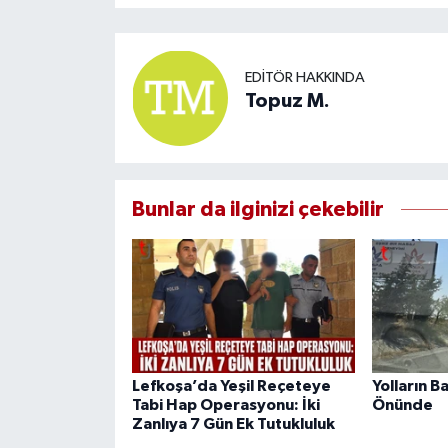
EDITÖR HAKKINDA
Topuz M.
Bunlar da ilginizi çekebilir
Lefkoşa’da Yeşil Reçeteye
Yolların B
Tabi Hap Operasyonu: İki
Önünde
Zanlıya 7 Gün Ek Tutukluluk