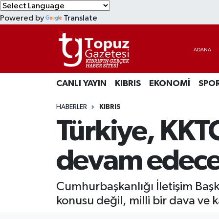
Powered by
Translate
KIBRIS
Lefkoşa Nöbetçi Eczaneler
DÜNYA
Lefkoşa Hava Durumu
CANLI YAYIN
KIBRIS
EKONOMİ
SPO
EKONOMİ
Lefkoşa Trafik Yoğunluk Haritası
HABERLER
KIBRIS
MAGAZİN
Süper Lig Puan Durumu ve Fikstür
Türkiye, KKT
SAĞLIK
Tüm Manşetler
devam edec
SPOR
Son Dakika Haberleri
Cumhurbaşkanlığı İletişim Başkan
TEKNOLOJİ
Haber Arşivi
konusu değil, milli bir dava ve 
TÜRKİYE