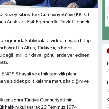
a Kuzey Kıbrıs Türk Cumhuriyeti'nin (KKTC)
1
ün Anahtarı: Eşit Egemen İki Devlet" paneli
 programda katılımcılara video mesajla hitap
 Fahrettin Altun, Türkiye için Kıbrıs
 değil; milli bir dava, gönüllerde yer edinen
etti.
1
G
n ENOSİS hayali ve etnik temizlik planı
a ve şiddet politikalarına maruz kaldığını ve
1
K
ikten sonra Türkiye Cumhuriyeti'nin,
K
lük hakkını kullanarak 20 Temmuz 1974