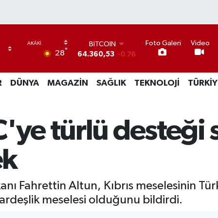
BITCOIN
Foto Galeri
Video
°
64.360,53
-0.76
28
DOLAR
47,7069
0.17
R
DÜNYA
MAGAZİN
SAĞLIK
TEKNOLOJİ
TÜRKİY
EURO
55,0265
0.01
STERLİN
64,1897
0.02
C'ye türlü desteğ
GRAM ALTIN
6574.81
1.44
BİST100
ek
13.887
64
ı Fahrettin Altun, Kıbrıs meselesinin Türki
kardeşlik meselesi olduğunu bildirdi.