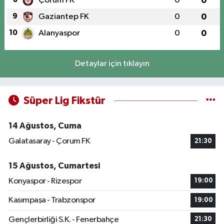
Çorum FK
0
0
9
Gaziantep FK
0
0
10
Alanyaspor
0
0
Detaylar için tıklayın
Süper Lig Fikstür
14 Ağustos, Cuma
Galatasaray - Çorum FK
21:30
15 Ağustos, Cumartesi
Konyaspor - Rizespor
19:00
Kasımpaşa - Trabzonspor
19:00
Gençlerbirliği S.K. - Fenerbahçe
21:30