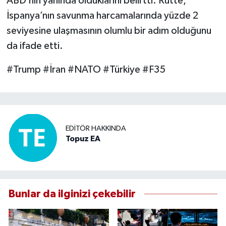
ABD’nin yanında olduklarını belirtti. Rutte,
İspanya’nın savunma harcamalarında yüzde 2
seviyesine ulaşmasının olumlu bir adım olduğunu
da ifade etti.
#Trump #İran #NATO #Türkiye #F35
EDITÖR HAKKINDA
Topuz EA
Bunlar da ilginizi çekebilir