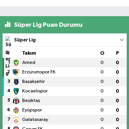
Süper Lig Puan Durumu
Süper Lig
#
Takım
O
P
1
Amed
0
0
2
Erzurumspor FK
0
0
3
Başakşehir
0
0
4
Kocaelispor
0
0
5
Beşiktaş
0
0
6
Eyüpspor
0
0
7
Galatasaray
0
0
8