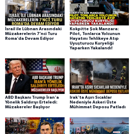
İsrail ile Lübnan Arasındaki
Kokpitte Şok Manzara:
Müzakerelerin 7’nci Turu
Pilot, Tonlarca Yolcunun
Roma’da Devam Ediyor
Hayatını Tehlikeye Atıp
Uyuşturucu Kuryeliği
Yaparken Yakalandı!
ABD Başkanı Trump İran'a
Irak'ta Aşırı Sıcaklar
Yönelik Saldırıyı Erteledi:
Nedeniyle Askeri Üste
Müzakereler Başlıyor
Mühimmat Deposu Patladı