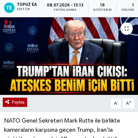
TOPUZ EA
08.07.2026 - 15:13
19
1 
EDITÖR
YAYINLANMA
GÖSTERIM
OKUNMA 
Paylaş
-
+
A
A
NATO Genel Sekreteri Mark Rutte ile birlikte
kameraların karşısına geçen Trump, İran’la