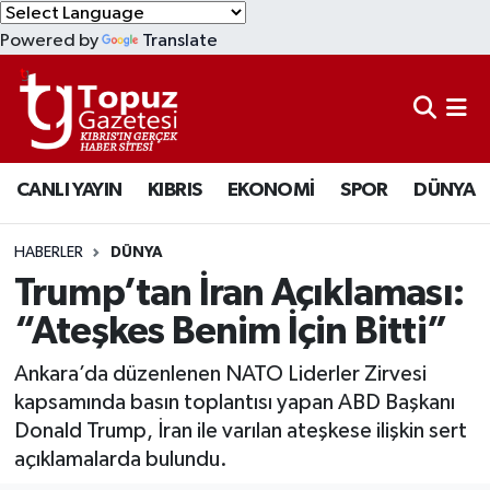
Powered by
Translate
KIBRIS
Lefkoşa Nöbetçi Eczaneler
DÜNYA
Lefkoşa Hava Durumu
CANLI YAYIN
KIBRIS
EKONOMİ
SPOR
DÜNYA
EKONOMİ
Lefkoşa Trafik Yoğunluk Haritası
MAGAZİN
Süper Lig Puan Durumu ve Fikstür
HABERLER
DÜNYA
Trump’tan İran Açıklaması:
SAĞLIK
Tüm Manşetler
“Ateşkes Benim İçin Bitti”
SPOR
Son Dakika Haberleri
Ankara’da düzenlenen NATO Liderler Zirvesi
kapsamında basın toplantısı yapan ABD Başkanı
TEKNOLOJİ
Haber Arşivi
Donald Trump, İran ile varılan ateşkese ilişkin sert
açıklamalarda bulundu.
TÜRKİYE