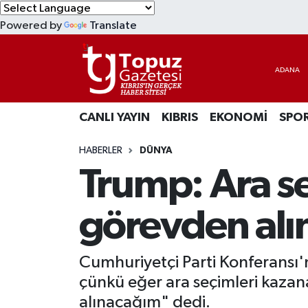
Powered by
Translate
KIBRIS
Lefkoşa Nöbetçi Eczaneler
DÜNYA
Lefkoşa Hava Durumu
CANLI YAYIN
KIBRIS
EKONOMİ
SPO
EKONOMİ
Lefkoşa Trafik Yoğunluk Haritası
HABERLER
DÜNYA
MAGAZİN
Süper Lig Puan Durumu ve Fikstür
Trump: Ara s
SAĞLIK
Tüm Manşetler
görevden al
SPOR
Son Dakika Haberleri
Cumhuriyetçi Parti Konferansı
TEKNOLOJİ
Haber Arşivi
çünkü eğer ara seçimleri kaza
TÜRKİYE
alınacağım" dedi.