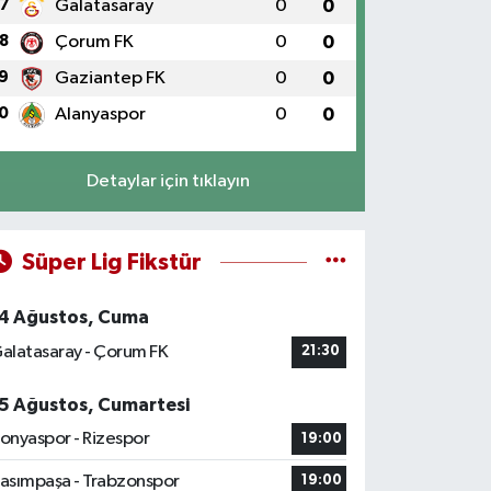
7
Galatasaray
0
0
8
Çorum FK
0
0
9
Gaziantep FK
0
0
0
Alanyaspor
0
0
Detaylar için tıklayın
Süper Lig Fikstür
4 Ağustos, Cuma
alatasaray - Çorum FK
21:30
5 Ağustos, Cumartesi
onyaspor - Rizespor
19:00
asımpaşa - Trabzonspor
19:00