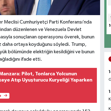
r Meclisi Cumhuriyetçi Parti Konferansı’nda
1
ından düzenlenen ve Venezuela Devlet
asıyla sonuçlanan operasyonu överek, bunun
z daha ortaya koyduğunu söyledi. Trump,
k bölümünde elektriğin kesildiğini ve bunun
ağladığını ifade etti.
1
Manzara: Pilot, Tonlarca Yolcunun
G
ikeye Atıp Uyuşturucu Kuryeliği Yaparken
1
e
K
K