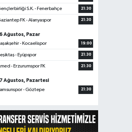
ençlerbirliği S.K. - Fenerbahçe
21:30
aziantep FK - Alanyaspor
21:30
6 Ağustos, Pazar
aşakşehir - Kocaelispor
19:00
eşiktaş - Eyüpspor
21:30
med - Erzurumspor FK
21:30
7 Ağustos, Pazartesi
amsunspor - Göztepe
21:30