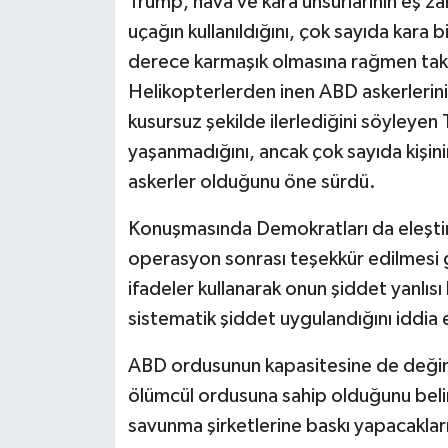
Trump, hava ve kara unsurlarının eş 
uçağın kullanıldığını, çok sayıda kara b
derece karmaşık olmasına rağmen taktik
Helikopterlerden inen ABD askerleri
kusursuz şekilde ilerlediğini söyleye
yaşanmadığını, ancak çok sayıda kişin
askerler olduğunu öne sürdü.
Konuşmasında Demokratları da eleşti
operasyon sonrası teşekkür edilmesi 
ifadeler kullanarak onun şiddet yanlısı
sistematik şiddet uygulandığını iddia e
ABD ordusunun kapasitesine de değin
ölümcül ordusuna sahip olduğunu belirtt
savunma şirketlerine baskı yapacaklar