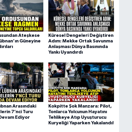
dusundan Ateşkese
Küresel Dengeleri Değiştiren
übnan’ın Güneyine
Adım: Mekke Ortak Savunma
ırıları
Anlaşması Dünya Basınında
Yankı Uyandırdı
 Lübnan Arasındaki
Kokpitte Şok Manzara: Pilot,
erin 7’nci Turu
Tonlarca Yolcunun Hayatını
Devam Ediyor
Tehlikeye Atıp Uyuşturucu
Kuryeliği Yaparken Yakalandı!