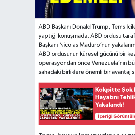
ABD Başkanı Donald Trump, Temsilcile
yaptığı konuşmada, ABD ordusu taraf
Başkanı Nicolas Maduro’nun yakalanm
ABD ordusunun küresel gücünü bir ke
operasyondan önce Venezuela’nın büyü
sahadaki birliklere önemli bir avantaj s
Kokpitte Şok 
Hayatını Tehl
Yakalandı!
İçeriği Görüntül