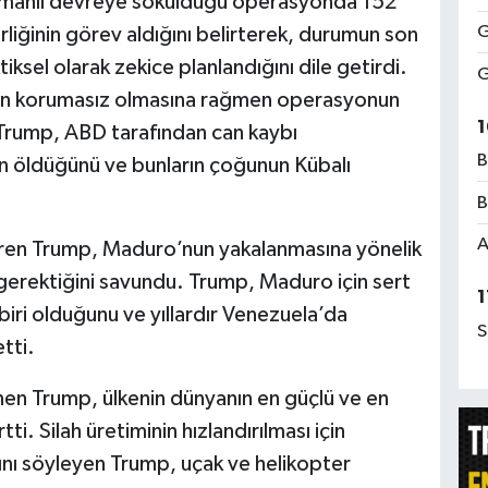
zamanlı devreye sokulduğu operasyonda 152
G
irliğinin görev aldığını belirterek, durumun son
sel olarak zekice planlandığını dile getirdi.
G
nin korumasız olmasına rağmen operasyonun
1
n Trump, ABD tarafından can kaybı
B
in öldüğünü ve bunların çoğunun Kübalı
B
A
ren Trump, Maduro’nun yakalanmasına yönelik
gerektiğini savundu. Trump, Maduro için sert
1
 biri olduğunu ve yıllardır Venezuela’da
S
tti.
en Trump, ülkenin dünyanın en güçlü ve en
i. Silah üretiminin hızlandırılması için
ını söyleyen Trump, uçak ve helikopter