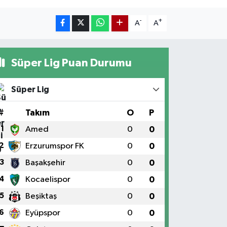
-
+
A
A
Süper Lig Puan Durumu
Süper Lig
#
Takım
O
P
1
Amed
0
0
2
Erzurumspor FK
0
0
3
Başakşehir
0
0
4
Kocaelispor
0
0
5
Beşiktaş
0
0
6
Eyüpspor
0
0