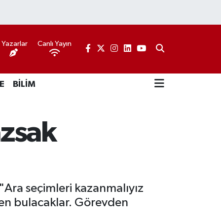
Yazarlar
Canlı Yayın
E
BİLİM
azsak
Ara seçimleri kazanmalıyız
den bulacaklar. Görevden