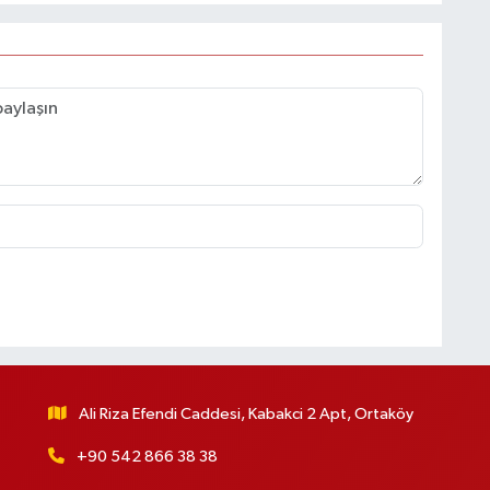
Ali Riza Efendi Caddesi, Kabakci 2 Apt, Ortaköy
+90 542 866 38 38