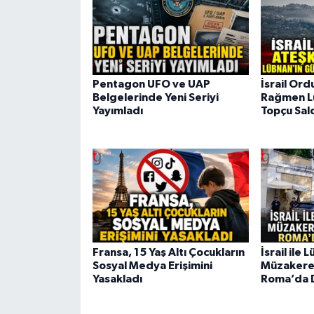
Pentagon UFO ve UAP
İsrail Or
Belgelerinde Yeni Seriyi
Rağmen L
Yayımladı
Topçu Sald
Fransa, 15 Yaş Altı Çocukların
İsrail ile
Sosyal Medya Erişimini
Müzakerel
Yasakladı
Roma’da 