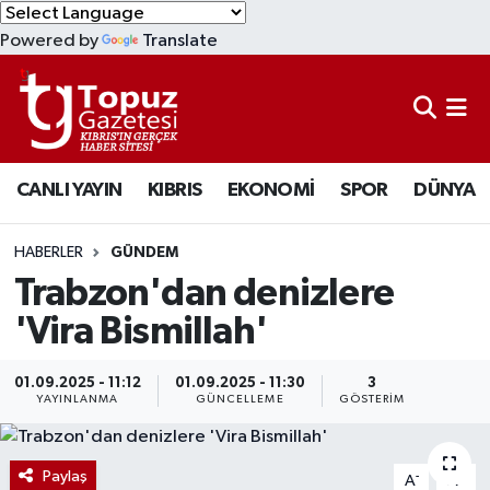
Powered by
Translate
KIBRIS
Lefkoşa Nöbetçi Eczaneler
DÜNYA
Lefkoşa Hava Durumu
CANLI YAYIN
KIBRIS
EKONOMİ
SPOR
DÜNYA
EKONOMİ
Lefkoşa Trafik Yoğunluk Haritası
MAGAZİN
Süper Lig Puan Durumu ve Fikstür
HABERLER
GÜNDEM
Trabzon'dan denizlere
SAĞLIK
Tüm Manşetler
'Vira Bismillah'
SPOR
Son Dakika Haberleri
01.09.2025 - 11:12
01.09.2025 - 11:30
3
YAYINLANMA
GÜNCELLEME
GÖSTERIM
TEKNOLOJİ
Haber Arşivi
TÜRKİYE
Paylaş
-
+
A
A