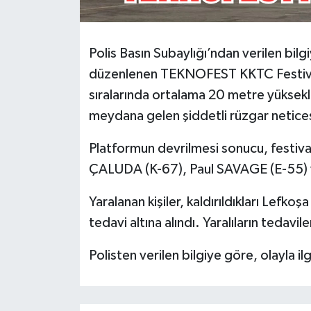
Polis Basın Subaylığı’ndan verilen bil
düzenlenen TEKNOFEST KKTC Festival 
sıralarında ortalama 20 metre yüksek
meydana gelen şiddetli rüzgar netices
Platformun devrilmesi sonucu, festival
ÇALUDA (K-67), Paul SAVAGE (E-55) v
Yaralanan kişiler, kaldırıldıkları Lef
tedavi altına alındı. Yaralıların tedavil
Polisten verilen bilgiye göre, olayla i