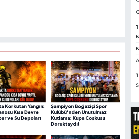
G
G
1
B
B
A
1
S
ta Korkutan Yangın:
Şampiyon Boğaziçi Spor
Panosu Kısa Devre
Kulübü'nden Unutulmaz
bar ve Su Depoları
Kutlama: Kupa Coşkusu
Doruktaydı!