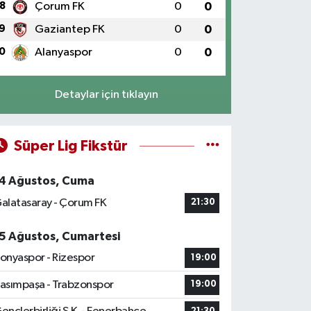
8
Çorum FK
0
0
9
Gaziantep FK
0
0
0
Alanyaspor
0
0
Detaylar için tıklayın
Süper Lig Fikstür
4 Ağustos, Cuma
alatasaray - Çorum FK
21:30
5 Ağustos, Cumartesi
onyaspor - Rizespor
19:00
asımpaşa - Trabzonspor
19:00