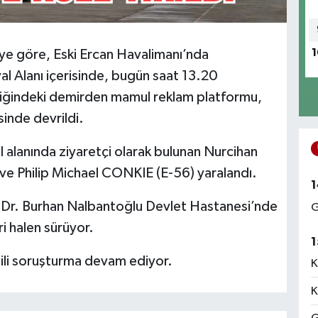
giye göre, Eski Ercan Havalimanı’nda
1
Alanı içerisinde, bugün saat 13.20
liğindeki demirden mamul reklam platformu,
inde devrildi.
 alanında ziyaretçi olarak bulunan Nurcihan
e Philip Michael CONKIE (E-56) yaralandı.
1
koşa Dr. Burhan Nalbantoğlu Devlet Hastanesi’nde
G
eri halen sürüyor.
1
lgili soruşturma devam ediyor.
K
K