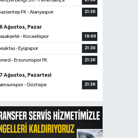
ençlerbirliği S.K. - Fenerbahçe
21:30
aziantep FK - Alanyaspor
21:30
6 Ağustos, Pazar
aşakşehir - Kocaelispor
19:00
eşiktaş - Eyüpspor
21:30
med - Erzurumspor FK
21:30
7 Ağustos, Pazartesi
amsunspor - Göztepe
21:30