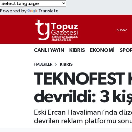
Powered by
Translate
KIBRIS
Lefkoşa Nöbetçi Eczaneler
DÜNYA
Lefkoşa Hava Durumu
CANLI YAYIN
KIBRIS
EKONOMİ
SPO
EKONOMİ
Lefkoşa Trafik Yoğunluk Haritası
HABERLER
KIBRIS
MAGAZİN
Süper Lig Puan Durumu ve Fikstür
TEKNOFEST K
SAĞLIK
Tüm Manşetler
devrildi: 3 ki
SPOR
Son Dakika Haberleri
Eski Ercan Havalimanı’nda düz
TEKNOLOJİ
Haber Arşivi
devrilen reklam platformu sonuc
TÜRKİYE