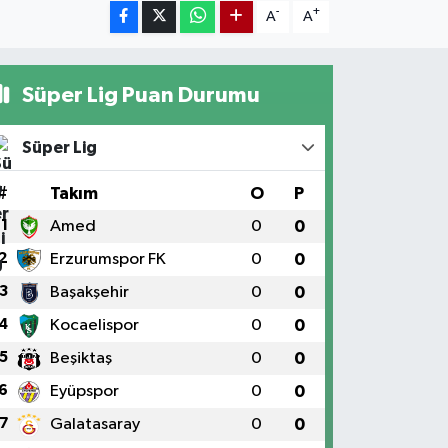
-
+
A
A
Süper Lig Puan Durumu
Süper Lig
#
Takım
O
P
1
Amed
0
0
2
Erzurumspor FK
0
0
3
Başakşehir
0
0
4
Kocaelispor
0
0
5
Beşiktaş
0
0
6
Eyüpspor
0
0
7
Galatasaray
0
0