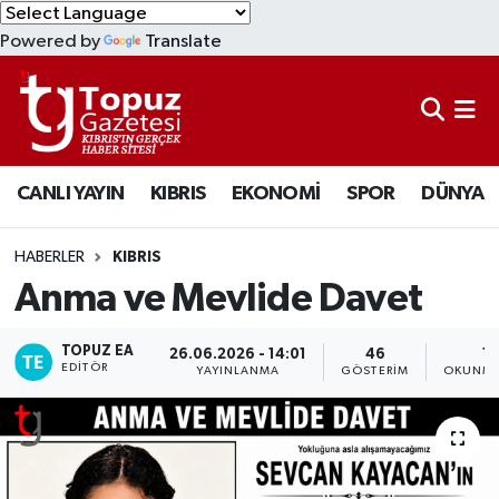
Powered by
Translate
KIBRIS
Lefkoşa Nöbetçi Eczaneler
DÜNYA
Lefkoşa Hava Durumu
CANLI YAYIN
KIBRIS
EKONOMİ
SPOR
DÜNYA
EKONOMİ
Lefkoşa Trafik Yoğunluk Haritası
MAGAZİN
Süper Lig Puan Durumu ve Fikstür
HABERLER
KIBRIS
Anma ve Mevlide Davet
SAĞLIK
Tüm Manşetler
TOPUZ EA
26.06.2026 - 14:01
46
1 
SPOR
Son Dakika Haberleri
EDITÖR
YAYINLANMA
GÖSTERIM
OKUNMA
TEKNOLOJİ
Haber Arşivi
TÜRKİYE