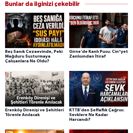
Bunlar da ilginizi çekebilir
Beş Sanık Cezaevinde, Peki
Girne’de Kanlı Pusu: Cin*yet
Mağduru Susturmaya
Zanlısından İtiraf
Çalışanlara Ne Oldu?
Erenköy Direnişi ve Şehitleri
KTTB’den Şeffaflık Çağrısı:
Törenle Anılacak
Sevklere Ne Kadar
Harcandı?