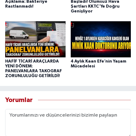
Açıklama: Bakteriye
Başladı! Olumsuz Hava
Rastlanmadı!
Şartları KKTC'Ye Doğru
Genişliyor
HAFİF TİCARİ ARAÇLARDA
4 Aylık Kaan Efe’nin Yaşam
YENİ DÖNEM:
Mücadelesi
PANELVANLARA TAKOGRAF
ZORUNLULUĞU GETİRİLDİ!
Yorumlar