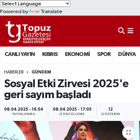
Powered by
Translate
KIBRIS
Lefkoşa Nöbetçi Eczaneler
DÜNYA
Lefkoşa Hava Durumu
CANLI YAYIN
KIBRIS
EKONOMİ
SPOR
DÜNYA
EKONOMİ
Lefkoşa Trafik Yoğunluk Haritası
MAGAZİN
Süper Lig Puan Durumu ve Fikstür
HABERLER
GÜNDEM
Sosyal Etki Zirvesi 2025'e
SAĞLIK
Tüm Manşetler
geri sayım başladı
SPOR
Son Dakika Haberleri
08.04.2025 - 16:54
08.04.2025 - 17:05
12
YAYINLANMA
GÜNCELLEME
GÖSTERIM
TEKNOLOJİ
Haber Arşivi
TÜRKİYE