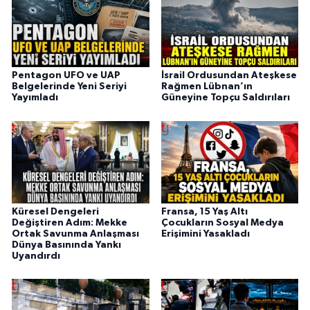
Pentagon UFO ve UAP
İsrail Ordusundan Ateşkese
Belgelerinde Yeni Seriyi
Rağmen Lübnan’ın
Yayımladı
Güneyine Topçu Saldırıları
Küresel Dengeleri
Fransa, 15 Yaş Altı
Değiştiren Adım: Mekke
Çocukların Sosyal Medya
Ortak Savunma Anlaşması
Erişimini Yasakladı
Dünya Basınında Yankı
Uyandırdı