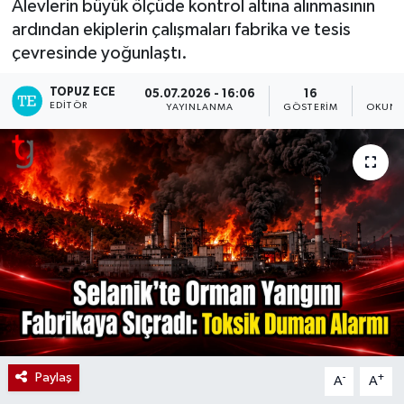
Alevlerin büyük ölçüde kontrol altına alınmasının
ardından ekiplerin çalışmaları fabrika ve tesis
çevresinde yoğunlaştı.
TOPUZ ECE
05.07.2026 - 16:06
16
1
EDITÖR
YAYINLANMA
GÖSTERIM
OKUNM
Paylaş
-
+
A
A