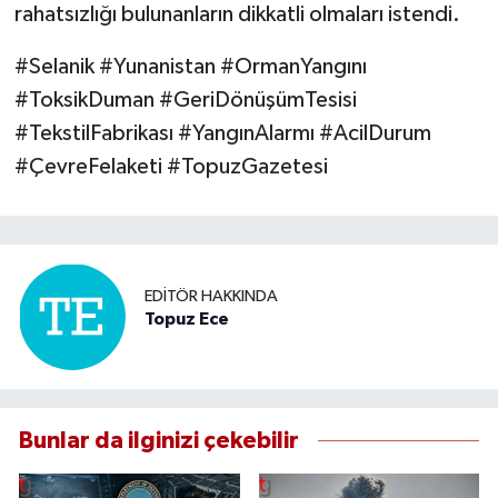
rahatsızlığı bulunanların dikkatli olmaları istendi.
#Selanik #Yunanistan #OrmanYangını
#ToksikDuman #GeriDönüşümTesisi
#TekstilFabrikası #YangınAlarmı #AcilDurum
#ÇevreFelaketi #TopuzGazetesi
EDITÖR HAKKINDA
Topuz Ece
Bunlar da ilginizi çekebilir