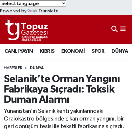
Powered by
Translate
KIBRIS
Lefkoşa Nöbetçi Eczaneler
DÜNYA
Lefkoşa Hava Durumu
CANLI YAYIN
KIBRIS
EKONOMİ
SPOR
DÜNYA
EKONOMİ
Lefkoşa Trafik Yoğunluk Haritası
MAGAZİN
Süper Lig Puan Durumu ve Fikstür
HABERLER
DÜNYA
Selanik’te Orman Yangını
SAĞLIK
Tüm Manşetler
Fabrikaya Sıçradı: Toksik
Duman Alarmı
SPOR
Son Dakika Haberleri
Yunanistan’ın Selanik kenti yakınlarındaki
TEKNOLOJİ
Haber Arşivi
Oraiokastro bölgesinde çıkan orman yangını, bir
geri dönüşüm tesisi ile tekstil fabrikasına sıçradı.
TÜRKİYE