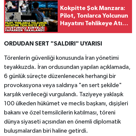
Kokpitte Şok Manzara:
Pilot, Tonlarca Yolcunun
Hayatını Tehlikeye Atıp
Uyuşturucu Kuryeliği
Yaparken Yakalandı!
ORDUDAN SERT "SALDIRI" UYARISI
Törenlerin güvenliği konusunda İran yönetimi
teyakkuzda. İran ordusundan yapılan açıklamada,
6 günlük süreçte düzenlenecek herhangi bir
provokasyona veya saldırıya "en sert şekilde"
karşılık verileceği vurgulandı. Taziyeye yaklaşık
100 ülkeden hükümet ve meclis başkanı, dışişleri
bakanı ve özel temsilcilerin katılması, töreni
dünya siyaseti açısından en önemli diplomatik
buluşmalardan biri haline getirdi.