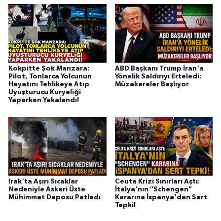
Kokpitte Şok Manzara:
ABD Başkanı Trump İran'a
Pilot, Tonlarca Yolcunun
Yönelik Saldırıyı Erteledi:
Hayatını Tehlikeye Atıp
Müzakereler Başlıyor
Uyuşturucu Kuryeliği
Yaparken Yakalandı!
Irak'ta Aşırı Sıcaklar
Ceuta Krizi Sınırları Aştı:
Nedeniyle Askeri Üste
İtalya'nın "Schengen"
Mühimmat Deposu Patladı
Kararına İspanya'dan Sert
Tepki!