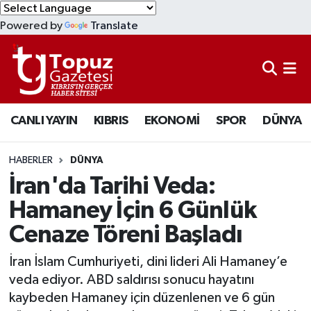
Powered by
Translate
KIBRIS
Lefkoşa Nöbetçi Eczaneler
DÜNYA
Lefkoşa Hava Durumu
CANLI YAYIN
KIBRIS
EKONOMİ
SPOR
DÜNYA
EKONOMİ
Lefkoşa Trafik Yoğunluk Haritası
MAGAZİN
Süper Lig Puan Durumu ve Fikstür
HABERLER
DÜNYA
İran'da Tarihi Veda:
SAĞLIK
Tüm Manşetler
Hamaney İçin 6 Günlük
Cenaze Töreni Başladı
SPOR
Son Dakika Haberleri
İran İslam Cumhuriyeti, dini lideri Ali Hamaney’e
TEKNOLOJİ
Haber Arşivi
veda ediyor. ABD saldırısı sonucu hayatını
kaybeden Hamaney için düzenlenen ve 6 gün
TÜRKİYE