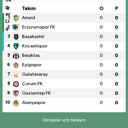
#
Takım
O
P
1
Amed
0
0
2
Erzurumspor FK
0
0
3
Başakşehir
0
0
4
Kocaelispor
0
0
5
Beşiktaş
0
0
6
Eyüpspor
0
0
7
Galatasaray
0
0
8
Çorum FK
0
0
9
Gaziantep FK
0
0
10
Alanyaspor
0
0
Detaylar için tıklayın